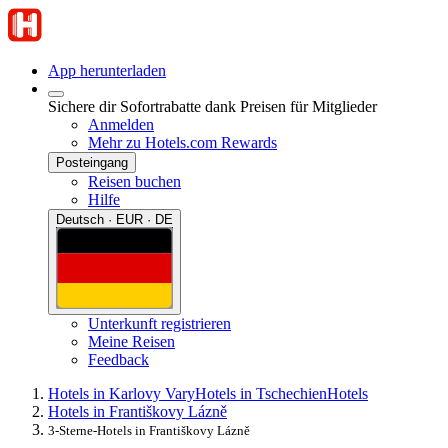
App herunterladen
Sichere dir Sofortrabatte dank Preisen für Mitglieder
Anmelden
Mehr zu Hotels.com Rewards
Posteingang
Reisen buchen
Hilfe
Deutsch · EUR · DE
Unterkunft registrieren
Meine Reisen
Feedback
Hotels in Karlovy Vary
Hotels in Tschechien
Hotels
Hotels in Františkovy Lázně
3-Sterne-Hotels in Františkovy Lázně