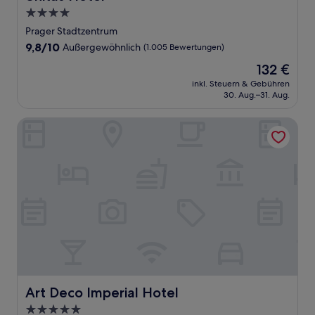
4.0-
Sterne-
Prager Stadtzentrum
Unterkunft
9.8
9,8/10
Außergewöhnlich
(1.005 Bewertungen)
von
Der
132 €
10,
Preis
Außergewöhnlich,
inkl. Steuern & Gebühren
beträgt
30. Aug.–31. Aug.
(1.005
132 €
Bewertungen)
Art Deco Imperial Hotel
Art Deco Imperial Hotel
Art Deco Imperial Hotel
5.0-