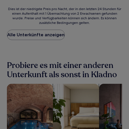
Dies
Dies ist der niedrigste Preis pro Nacht, der in den letzten 24 Stunden für
einen Aufenthalt mit 1 Übernachtung von 2 Erwachsenen gefunden
ist
wurde. Preise und Verfügbarkeiten können sich ändern. Es können
der
zusätzliche Bedingungen gelten.
niedrigste
Preis
Alle Unterkünfte anzeigen
pro
Nacht,
der
in
den
letzten
Probiere es mit einer anderen
24 Stunden
für
Unterkunft als sonst in Kladno
einen
Aufenthalt
Suche nach Unterkünften mit Wellness vor Ort
Suche nach Aparthotels
Suche nach ha
mit
1 Übernachtung
von
2 Erwachsenen
gefunden
wurde.
Preise
und
Verfügbarkeiten