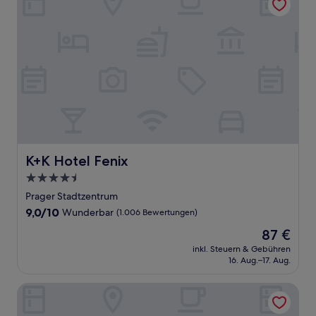
K+K Hotel Fenix
K+K Hotel Fenix
4.5-
Sterne-
Prager Stadtzentrum
Unterkunft
9.0
9,0/10
Wunderbar
(1.006 Bewertungen)
von
Der
87 €
10,
Preis
Wunderbar,
inkl. Steuern & Gebühren
beträgt
16. Aug.–17. Aug.
(1.006
87 €
Bewertungen)
Grandior Hotel Prague