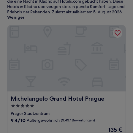
die eine Nacht in Kladno auf Hotels.com gebucht haben. Diese
Hotels in Kladno überzeugen stets in puncto Komfort, Lage und
Erlebnis der Reisenden. Zuletzt aktualisiert am
5. August 2026
.
Weniger
Michelangelo Grand Hotel Prague
Michelangelo Grand Hotel Prague
Michelangelo Grand Hotel Prague
5.0-
Sterne-
Prager Stadtzentrum
Unterkunft
9.4
9,4/10
Außergewöhnlich
(3.437 Bewertungen)
von
Der
135 €
10,