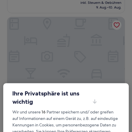
Preis
Außergewöhnlich,
inkl. Steuern & Gebühren
beträgt
9. Aug.–10. Aug.
(3.437
135 €
Bewertungen)
K+K Hotel Central Prague
K+K Hotel Central Prague
K+K Hotel Central Prague
Ihre Privatsphäre ist uns
4.5-
wichtig
Sterne-
Prager Stadtzentrum
Unterkunft
9.2
9,2/10
Wunderbar
(1.222 Bewertungen)
Wir und unsere
16
Partner speichern und/ oder greifen
von
auf Informationen auf einem Gerät zu, z.B. auf eindeutige
Der
103 €
10,
Kennungen in Cookies, um personenbezogene Daten zu
Preis
Wunderbar,
inkl. Steuern & Gebühren
beträgt
verarbeiten. Sie können Ihre Präferenzen akzeptieren
23. Aug.–24. Aug.