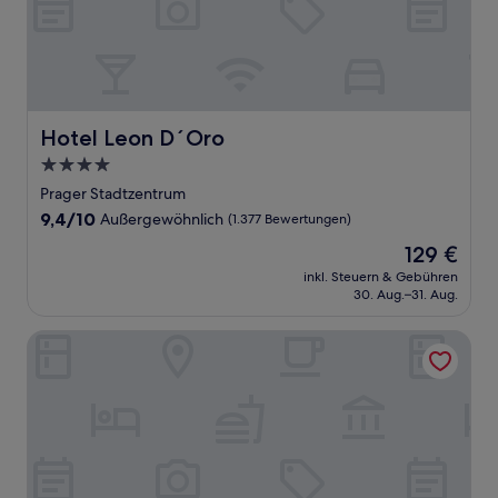
Hotel Leon D´Oro
Hotel Leon D´Oro
4.0-
Sterne-
Prager Stadtzentrum
Unterkunft
9.4
9,4/10
Außergewöhnlich
(1.377 Bewertungen)
von
Der
129 €
10,
Preis
Außergewöhnlich,
inkl. Steuern & Gebühren
beträgt
30. Aug.–31. Aug.
(1.377
129 €
Bewertungen)
Hotel Hoffmann