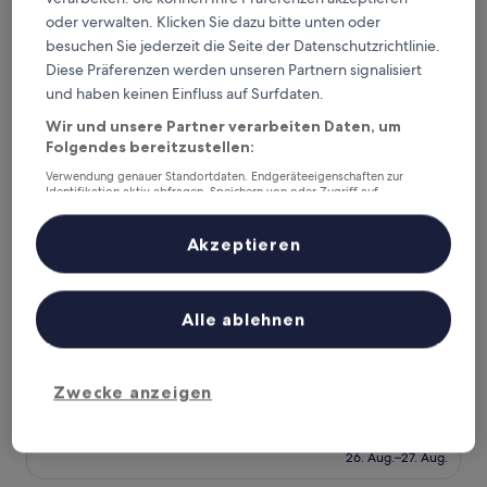
(1.222
103 €
Bewertungen)
oder verwalten. Klicken Sie dazu bitte unten oder
The Mozart Prague by Accor
besuchen Sie jederzeit die Seite der Datenschutzrichtlinie.
Diese Präferenzen werden unseren Partnern signalisiert
und haben keinen Einfluss auf Surfdaten.
Wir und unsere Partner verarbeiten Daten, um
Folgendes bereitzustellen:
Verwendung genauer Standortdaten. Endgeräteeigenschaften zur
Identifikation aktiv abfragen. Speichern von oder Zugriff auf
Informationen auf einem Endgerät. Personalisierte Werbung und
Inhalte, Messung von Werbeleistung und der Performance von Inhalten,
Zielgruppenforschung sowie Entwicklung und Verbesserung von
Akzeptieren
Angeboten.
Liste der Partner (Lieferanten)
The Mozart Prague by Accor
The Mozart Prague by Accor
Alle ablehnen
5.0-
Sterne-
Prager Stadtzentrum
Unterkunft
9.2
9,2/10
Wunderbar
(1.001 Bewertungen)
Zwecke anzeigen
von
Der
195 €
10,
Preis
Wunderbar,
inkl. Steuern & Gebühren
beträgt
26. Aug.–27. Aug.
(1.001
195 €
Bewertungen)