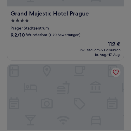
Grand Majestic Hotel Prague
Grand Majestic Hotel Prague
4.0-
Sterne-
Prager Stadtzentrum
Unterkunft
9.2
9,2/10
Wunderbar
(1.170 Bewertungen)
von
Der
112 €
10,
Preis
Wunderbar,
inkl. Steuern & Gebühren
beträgt
16. Aug.–17. Aug.
(1.170
112 €
Bewertungen)
City Pop 2Night Prague - Self check-in