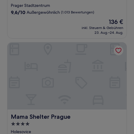
Sterne-
Prager Stadtzentrum
Unterkunft
9.6
9,6/10
Außergewöhnlich
(1.013 Bewertungen)
von
Der
136 €
10,
Preis
Außergewöhnlich,
inkl. Steuern & Gebühren
beträgt
23. Aug.–24. Aug.
(1.013
136 €
Bewertungen)
Mama Shelter Prague
Mama Shelter Prague
Mama Shelter Prague
4.0-
Sterne-
Holesovice