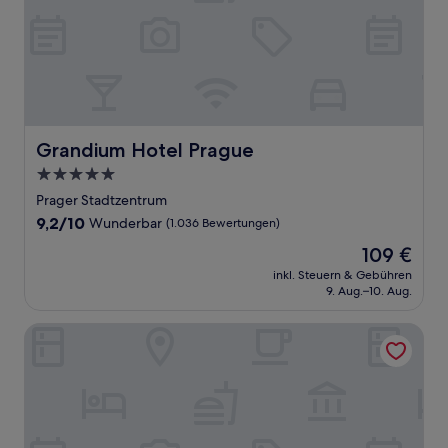
Grandium Hotel Prague
Grandium Hotel Prague
5.0-
Sterne-
Prager Stadtzentrum
Unterkunft
9.2
9,2/10
Wunderbar
(1.036 Bewertungen)
von
Der
109 €
10,
Preis
Wunderbar,
inkl. Steuern & Gebühren
beträgt
9. Aug.–10. Aug.
(1.036
109 €
Bewertungen)
Hotel Leon D´Oro