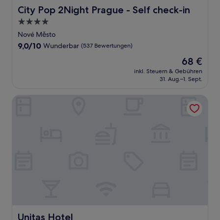
City Pop 2Night Prague - Self check-in
City Pop 2Night Prague - Self check-in
4.0-
Sterne-
Nové Město
Unterkunft
9.0
9,0/10
Wunderbar
(537 Bewertungen)
von
Der
68 €
10,
Preis
Wunderbar,
inkl. Steuern & Gebühren
beträgt
31. Aug.–1. Sept.
(537
68 €
Bewertungen)
Unitas Hotel
Unitas Hotel
Unitas Hotel