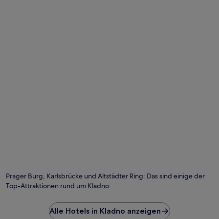
Foto von Roberto Cruz
Öf
Fo
vo
Prager Burg, Karlsbrücke und Altstädter Ring: Das sind einige der
Ro
Top-Attraktionen rund um Kladno.
Cr
Alle Hotels in Kladno anzeigen