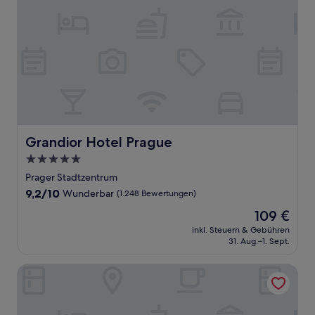
Grandior Hotel Prague
Grandior Hotel Prague
5.0-
Sterne-
Prager Stadtzentrum
Unterkunft
9.2
9,2/10
Wunderbar
(1.248 Bewertungen)
von
Der
109 €
10,
Preis
Wunderbar,
inkl. Steuern & Gebühren
beträgt
31. Aug.–1. Sept.
(1.248
109 €
Bewertungen)
Cosmopolitan Hotel Prague