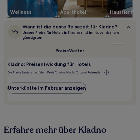
können
sich
Wellness
Aparthotel
Haustier­fre
ändern.
Es
Wann
Wann ist die beste Reisezeit für Kladno?
können
ist
zusätzliche
Unsere Preise für Hotels in Kladno sind im November am
die
günstigsten
Bedingungen
beste
gelten.
Reisezeit
Preise
Wetter
für
Kladno?
Kladno: Preisentwicklung für Hotels
Die Preise basieren auf dem Preis für eine Nacht für zwei Reisende.
Unterkünfte im Februar anzeigen
Erfahre mehr über Kladno