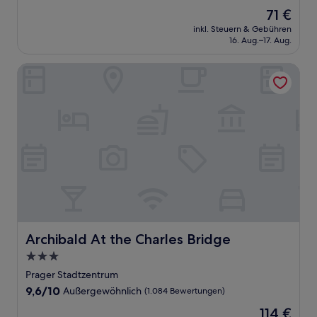
von
Der
71 €
10,
Preis
Außergewöhnlich,
inkl. Steuern & Gebühren
beträgt
16. Aug.–17. Aug.
(659
71 €
Bewertungen)
Archibald At the Charles Bridge
Archibald At the Charles Bridge
Archibald At the Charles Bridge
3.0-
Sterne-
Prager Stadtzentrum
Unterkunft
9.6
9,6/10
Außergewöhnlich
(1.084 Bewertungen)
von
Der
114 €
10,