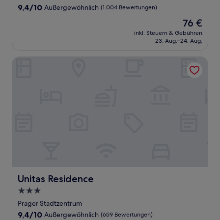
Unterkunft
9.4
9,4/10
Außergewöhnlich
(1.004 Bewertungen)
von
Der
76 €
10,
Preis
Außergewöhnlich,
inkl. Steuern & Gebühren
beträgt
23. Aug.–24. Aug.
(1.004
76 €
Bewertungen)
Unitas Residence
Unitas Residence
Unitas Residence
3.0-
Sterne-
Prager Stadtzentrum
Unterkunft
9.4
9,4/10
Außergewöhnlich
(659 Bewertungen)