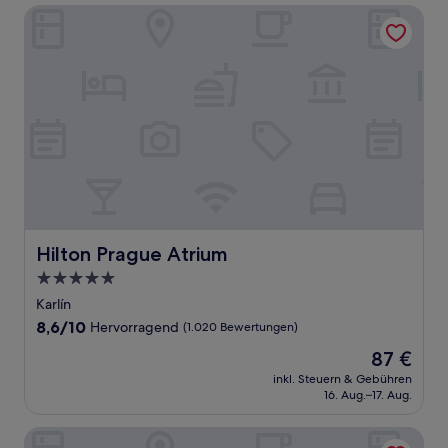
Hilton Prague Atrium
Hilton Prague Atrium
Hilton Prague Atrium
5.0-
Sterne-
Karlín
Unterkunft
8.6
8,6/10
Hervorragend
(1.020 Bewertungen)
von
Der
87 €
10,
Preis
Hervorragend,
inkl. Steuern & Gebühren
beträgt
16. Aug.–17. Aug.
(1.020
87 €
Bewertungen)
K+K Hotel Fenix