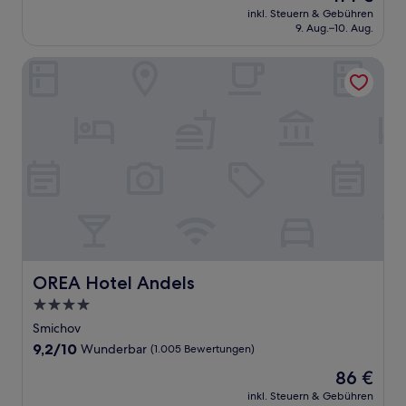
Preis
Außergewöhnlich,
inkl. Steuern & Gebühren
beträgt
9. Aug.–10. Aug.
(1.084
114 €
Bewertungen)
OREA Hotel Andels
OREA Hotel Andels
OREA Hotel Andels
4.0-
Sterne-
Smichov
Unterkunft
9.2
9,2/10
Wunderbar
(1.005 Bewertungen)
von
Der
86 €
10,
Preis
Wunderbar,
inkl. Steuern & Gebühren