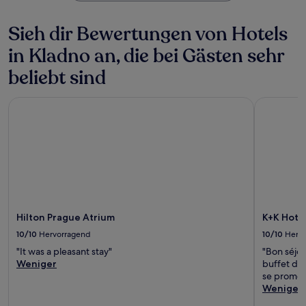
Sieh dir Bewertungen von Hotels
in Kladno an, die bei Gästen sehr
beliebt sind
Hilton Prague Atrium
K+K Hotel
Hilton Prague Atrium
K+K Hotel
10/10
Hervorragend
10/10
Herv
"It was a pleasant stay"
"Bon séjour
Weniger
buffet du 
se promene
Weniger