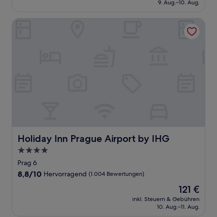
beträgt
9. Aug.–10. Aug.
(1.005
86 €
Bewertungen)
Holiday Inn Prague Airport by IHG
Holiday Inn Prague Airport by IHG
Holiday Inn Prague Airport by IHG
4.0-
Sterne-
Prag 6
Unterkunft
8.8
8,8/10
Hervorragend
(1.004 Bewertungen)
von
Der
121 €
10,
Preis
Hervorragend,
inkl. Steuern & Gebühren
beträgt
10. Aug.–11. Aug.
(1.004
121 €
Bewertungen)