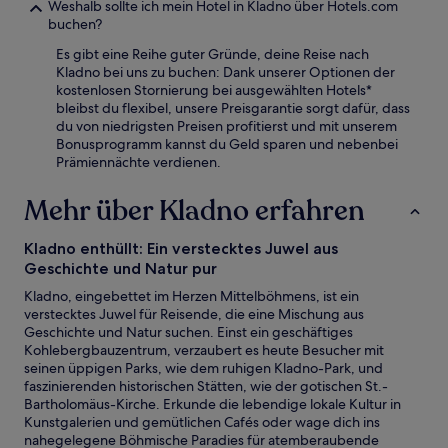
Weshalb sollte ich mein Hotel in Kladno über Hotels.com
buchen?
Es gibt eine Reihe guter Gründe, deine Reise nach
Kladno bei uns zu buchen: Dank unserer Optionen der
kostenlosen Stornierung bei ausgewählten Hotels*
bleibst du flexibel, unsere Preisgarantie sorgt dafür, dass
du von niedrigsten Preisen profitierst und mit unserem
Bonusprogramm kannst du Geld sparen und nebenbei
Prämiennächte verdienen.
Mehr über Kladno erfahren
Kladno enthüllt: Ein verstecktes Juwel aus
Geschichte und Natur pur
Kladno, eingebettet im Herzen Mittelböhmens, ist ein
verstecktes Juwel für Reisende, die eine Mischung aus
Geschichte und Natur suchen. Einst ein geschäftiges
Kohlebergbauzentrum, verzaubert es heute Besucher mit
seinen üppigen Parks, wie dem ruhigen Kladno-Park, und
faszinierenden historischen Stätten, wie der gotischen St.-
Bartholomäus-Kirche. Erkunde die lebendige lokale Kultur in
Kunstgalerien und gemütlichen Cafés oder wage dich ins
nahegelegene Böhmische Paradies für atemberaubende