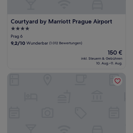
Courtyard by Marriott Prague Airport
Courtyard by Marriott Prague Airport
4.0-
Sterne-
Prag 6
Unterkunft
9.2
9,2/10
Wunderbar
(1.012 Bewertungen)
von
Der
150 €
10,
Preis
Wunderbar,
inkl. Steuern & Gebühren
beträgt
10. Aug.–11. Aug.
(1.012
150 €
Bewertungen)
Grand Majestic Hotel Prague