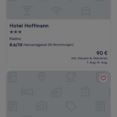
Hotel Hoffmann
Hotel Hoffmann
3.0-
Sterne-
Kladno
Unterkunft
8.6
8,6/10
Hervorragend
(82 Bewertungen)
von
Der
90 €
10,
Preis
Hervorragend,
inkl. Steuern & Gebühren
beträgt
7. Aug.–8. Aug.
(82
90 €
Bewertungen)
Courtyard by Marriott Prague Airport