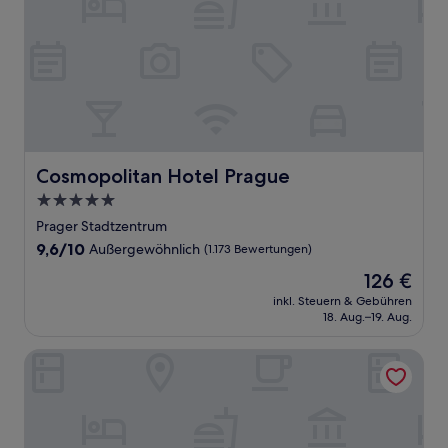
Cosmopolitan Hotel Prague
Cosmopolitan Hotel Prague
5.0-
Sterne-
Prager Stadtzentrum
Unterkunft
9.6
9,6/10
Außergewöhnlich
(1.173 Bewertungen)
von
Der
126 €
10,
Preis
Außergewöhnlich,
inkl. Steuern & Gebühren
beträgt
18. Aug.–19. Aug.
(1.173
126 €
Bewertungen)
Grandium Hotel Prague