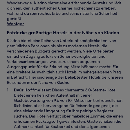
Wanderwege. Kladno bietet eine erfrischende Auszeit und lädt
dich ein, den authentischen Charme Tschechiens zu erleben,
während du sein reiches Erbe und seine natürliche Schönheit
genießt.
Weniger
Entdecke großartige Hotels in der Nähe von Kladno
Kladno bietet eine Reihe von Unterkunftsmöglichkeiten, von
gemütlichen Pensionen bis hin zu modernen Hotels, die
verschiedenen Budgets gerecht werden. Viele Orte bieten
einfachen Zugang zu lokalen Sehenswürdigkeiten und
Verkehrsanbindungen, was es zu einem bequemen
Ausgangspunkt für die Erkundung Mittelböhmens macht. Für
eine breitere Auswahl zieh auch Hotels im nahegelegenen Prag
in Betracht. Hier sind einige der beliebtesten Hotels bei unseren
Reisenden in der Nähe von Kladno:
W
Dvůr Hoffmeister
: Dieses charmante 3,0-Sterne-Hotel
i
bietet einen herrlichen Aufenthalt mit einer
r
Gästebewertung von 9,6 von 10. Mit seinen tierfreundlichen
d
Richtlinien ist es hervorragend für Reisende geeignet, die
i
eine einladende Umgebung für ihre pelzigen Begleiter
n
suchen. Das Hotel verfügt über makellose Zimmer, die einen
e
erholsamen Rückzugsort gewährleisten. Gäste schätzen die
i
Aufmerksamkeit für Sauberkeit und den allgemeinen