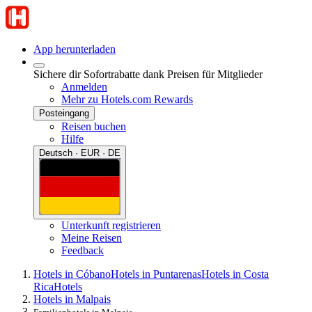
App herunterladen
Sichere dir Sofortrabatte dank Preisen für Mitglieder
Anmelden
Mehr zu Hotels.com Rewards
Posteingang
Reisen buchen
Hilfe
Deutsch · EUR · DE
Unterkunft registrieren
Meine Reisen
Feedback
Hotels in Cóbano
Hotels in Puntarenas
Hotels in Costa
Rica
Hotels
Hotels in Malpais