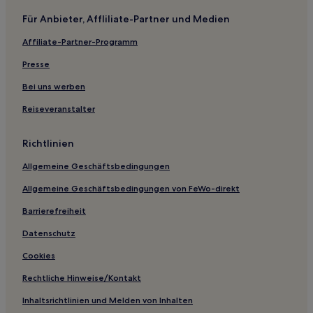
Hotels mit inbegriffenem Frühstück in Coco
Für Anbieter, Affliliate-Partner und Medien
Hotels mit inbegriffenem Frühstück in Tamarindo
Affiliate-Partner-Programm
Lgbtqia-Freundliche in Tamarindo
Presse
Familien nahe Playa Prieta
Strand nahe Playa Prieta
Bei uns werben
Günstige nahe Playa Prieta
Reiseveranstalter
Hotels mit Küchenzeile in Playa Flamingo
Richtlinien
Haustierfreundliche in Playa Flamingo
Allgemeine Geschäftsbedingungen
Luxus in Playa Flamingo
Allgemeine Geschäftsbedingungen von FeWo-direkt
Familien in Playa Flamingo
Barrierefreiheit
Günstige in Playa Flamingo
Günstige nahe Playa Junquillal
Datenschutz
Hotels mit Pool in Las Catalinas
Cookies
Luxus in Brasilito
Rechtliche Hinweise/Kontakt
Familien in Brasilito
Inhaltsrichtlinien und Melden von Inhalten