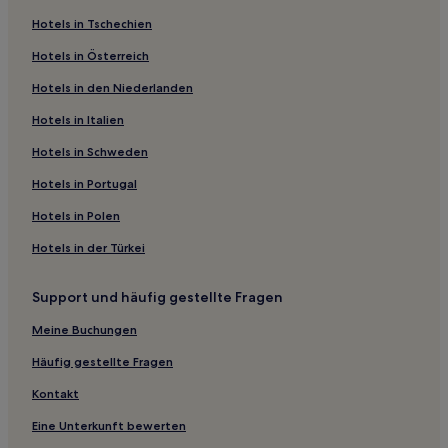
Villen in Tamarindo
Hotels in Tschechien
Gasthäuser in Tamarindo
Hotels in Österreich
B&B in Tamarindo
Hotels in den Niederlanden
Ferienwohnungen in Tamarindo
Hotels in Italien
Ferienwohnungen in Playa Langosta
Familien in Potrero
Hotels in Schweden
Hotels mit Parkplatz nahe Playa Azul
Hotels in Portugal
Hotels mit Pool in Playa Grande
Hotels in Polen
Hotels mit Pool in Junquillal
Hotels in der Türkei
Hotels mit Parkplatz nahe Tamarindo Strand
Support und häufig gestellte Fragen
Hotels mit Fitnessbereich nahe Tamarindo Strand
Meine Buchungen
Luxus nahe Tamarindo Strand
Familien nahe Tamarindo Strand
Häufig gestellte Fragen
Günstige in Coco
Kontakt
Familien in Coco
Eine Unterkunft bewerten