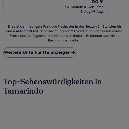
66 €
10,
von
Preis
Hervorragend,
10,
inkl. Steuern & Gebühren
beträgt
(122
Außergewö
8. Aug.–9. Aug.
66 €
Bewertungen)
(16
Bewertun
Dies
Dies ist der niedrigste Preis pro Nacht, der in den letzten 24 Stunden für
einen Aufenthalt mit 1 Übernachtung von 2 Erwachsenen gefunden wurde.
ist
Preise und Verfügbarkeiten können sich ändern. Es können zusätzliche
der
Bedingungen gelten.
niedrigste
Preis
Weitere Unterkünfte anzeigen
pro
Nacht,
der
in
den
letzten
Top-Sehenswürdigkeiten in
24 Stunden
Tamarindo
für
einen
Aufenthalt
mit
1 Übernachtung
von
2 Erwachsenen
gefunden