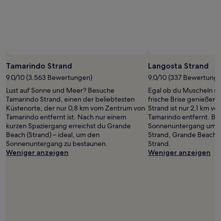
wurde.
Preise
und
Verfügbarkeiten
können
sich
ändern.
Es
Tamarindo Strand
Langosta Strand
können
9.0/10 (3.563 Bewertungen)
9.0/10 (337 Bewertung
zusätzliche
Lust auf Sonne und Meer? Besuche
Egal ob du Muscheln s
Bedingungen
Tamarindo Strand, einen der beliebtesten
frische Brise genießen
gelten.
Küstenorte, der nur 0,8 km vom Zentrum von
Strand ist nur 2,1 km v
Tamarindo entfernt ist. Nach nur einem
Tamarindo entfernt. Be
kurzen Spaziergang erreichst du Grande
Sonnenuntergang um U
Beach (Strand) – ideal, um den
Strand, Grande Beach (
Sonnenuntergang zu bestaunen.
Strand.
Weniger anzeigen
Weniger anzeigen