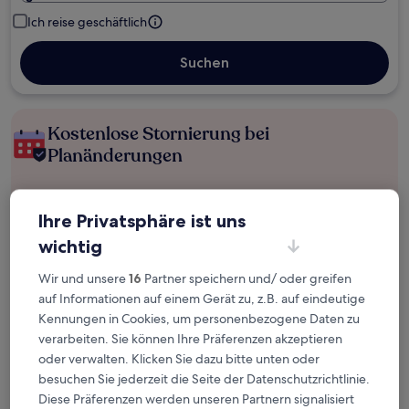
Ich reise geschäftlich
Suchen
Kostenlose Stornierung bei
Planänderungen
Verdiene Prämien für jede
wahrgenommene Übernachtung
Ihre Privatsphäre ist uns
wichtig
Mehr sparen mit Preisen für Mitglieder
Wir und unsere
16
Partner speichern und/ oder greifen
auf Informationen auf einem Gerät zu, z.B. auf eindeutige
Kennungen in Cookies, um personenbezogene Daten zu
verarbeiten. Sie können Ihre Präferenzen akzeptieren
Überprüfe die Preise für diese Daten
oder verwalten. Klicken Sie dazu bitte unten oder
besuchen Sie jederzeit die Seite der Datenschutzrichtlinie.
Heute
Morgen
Diese Präferenzen werden unseren Partnern signalisiert
7. Aug. - 8. Aug.
8. Aug. - 9. Aug.