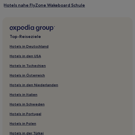
Es
Hotels nahe FlyZone Wakeboard Schule
können
zusätzliche
Piedras Hotels
Bedingungen
Hotels nahe El Tigre Wasserfälle
gelten.
3-Sterne-Hotels in Arenal
Top-Reiseziele
B&B in Arenal
Hotels in Deutschland
Haustierfreundliche in Arenal
Hotels in den USA
Hotels mit Thermalbad in Arenal
Hotels in Tschechien
Haustierfreundliche in Nuevo Arenal
Hotels in Österreich
Haustierfreundliche in Cañas
Hotels in den Niederlanden
Hotels in Italien
Hotels in Schweden
Hotels in Portugal
Hotels in Polen
Hotels in der Türkei