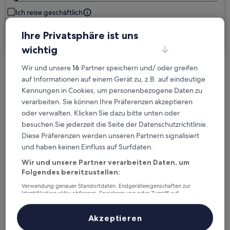
Ich reise geschäftlich
Ihre Privatsphäre ist uns
Suchen
wichtig
Wir und unsere
16
Partner speichern und/ oder greifen
Kostenlose Stornierung bei
auf Informationen auf einem Gerät zu, z.B. auf eindeutige
Planänderungen
Kennungen in Cookies, um personenbezogene Daten zu
verarbeiten. Sie können Ihre Präferenzen akzeptieren
Verdiene Prämien für jede
oder verwalten. Klicken Sie dazu bitte unten oder
wahrgenommene Übernachtung
besuchen Sie jederzeit die Seite der Datenschutzrichtlinie.
Diese Präferenzen werden unseren Partnern signalisiert
und haben keinen Einfluss auf Surfdaten.
Mehr sparen mit Preisen für Mitglieder
Wir und unsere Partner verarbeiten Daten, um
Folgendes bereitzustellen:
Verwendung genauer Standortdaten. Endgeräteeigenschaften zur
Überprüfe die Preise für diese Daten
Identifikation aktiv abfragen. Speichern von oder Zugriff auf
Informationen auf einem Endgerät. Personalisierte Werbung und
Inhalte, Messung von Werbeleistung und der Performance von Inhalten,
Heute
Morgen
Zielgruppenforschung sowie Entwicklung und Verbesserung von
Akzeptieren
Angeboten.
6. Aug. - 7. Aug.
7. Aug. - 8. Aug.