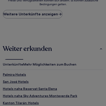
Preise und Verfügbarkeiten können sich ändern. Es können zusätzliche
der
Bedingungen gelten.
niedrigste
Preis
Weitere Unterkünfte anzeigen
pro
Nacht,
der
in
den
letzten
24 Stunden
für
Weiter erkunden
einen
Aufenthalt
mit
1 Übernachtung
Unterkünfte
Mehr Möglichkeiten zum Buchen
von
2 Erwachsenen
gefunden
Palmira Hotels
wurde.
San José Hotels
Preise
und
Hotels nahe Reservat Santa Elena
Verfügbarkeiten
können
Hotels nahe Sky Adventures Monteverde Park
sich
Kanton Tilarán: Hotels
ändern.