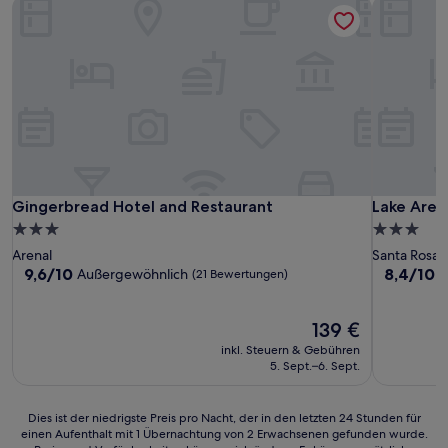
Gingerbread Hotel and Restaurant
Lake Arena
Gingerbread Hotel and Restaurant
Lake Arena
Gingerbread Hotel and Restaurant
Lake Aren
3.0-
3.0-
Sterne-
Sterne-
Arenal
Santa Rosa
Unterkunft
Unterkunf
9.6
8.4
9,6/10
8,4/10
Außergewöhnlich
S
(21 Bewertungen)
von
von
10,
10,
Außergewöhnlich,
Der
Sehr
139 €
(21
Preis
gut,
inkl. Steuern & Gebühren
Bewertungen)
beträgt
(240
5. Sept.–6. Sept.
139 €
Bewertun
Dies
Dies ist der niedrigste Preis pro Nacht, der in den letzten 24 Stunden für
einen Aufenthalt mit 1 Übernachtung von 2 Erwachsenen gefunden wurde.
ist