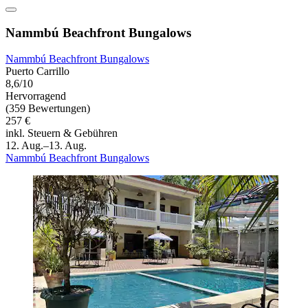
Nammbú Beachfront Bungalows
Nammbú Beachfront Bungalows
Puerto Carrillo
8,6/10
Hervorragend
(359 Bewertungen)
257 €
inkl. Steuern & Gebühren
12. Aug.–13. Aug.
Nammbú Beachfront Bungalows