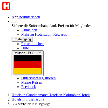
App herunterladen
Sichere dir Sofortrabatte dank Preisen für Mitglieder
Anmelden
Mehr zu Hotels.com Rewards
Posteingang
Reisen buchen
Hilfe
Deutsch · EUR · DE
Unterkunft registrieren
Meine Reisen
Feedback
Hotels in Cundinamarca
Hotels in Kolumbien
Hotels
Hotels in Fusagasugá
Businesshotels in Fusagasugá