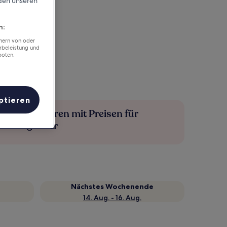
rden unseren
n:
chern von oder
rbeleistung und
boten.
ptieren
Mehr sparen mit Preisen für
Mitglieder
Nächstes Wochenende
14. Aug. - 16. Aug.