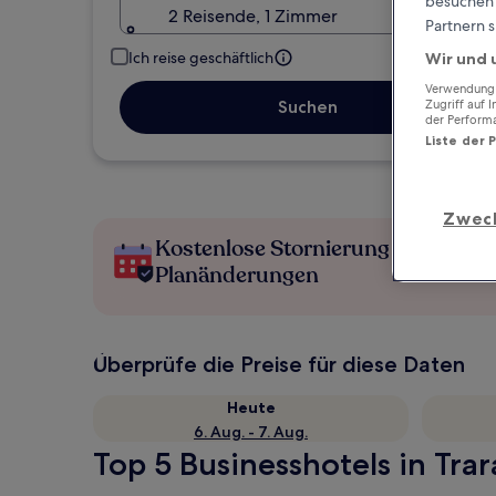
besuchen S
2 Reisende, 1 Zimmer
Partnern s
Ich reise geschäftlich
Wir und 
Verwendung g
Suchen
Zugriff auf 
der Perform
Liste der 
Zwec
Kostenlose Stornierung bei
Planänderungen
Überprüfe die Preise für diese Daten
Heute
6. Aug. - 7. Aug.
Top 5 Businesshotels in Trar