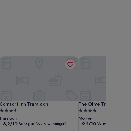
Comfort Inn Traralgon
The Olive Tree Motel
Comfort Inn Traralgon
The Olive Tree Motel
Comfort Inn Traralgon
The Olive Tree Motel
3.5-
4.0-
Sterne-
Sterne-
Traralgon
Morwell
Unterkunft
Unterkunft
8.2
9.2
8,2/10
9,2/10
Sehr gut
Wunderbar
(272 Bewertungen)
(428 B
von
von