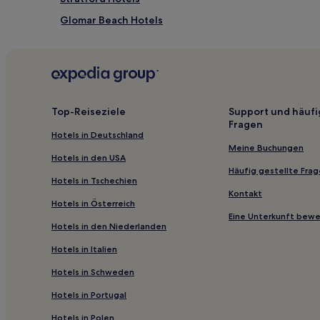
Glomar Beach Hotels
Agnes Hotels
Bena Hotels
Lake Wellington Hotels
Welshpool Hotels
Top-Reiseziele
Support und häufi
Fragen
Gladysdale: Hotels
Hotels in Deutschland
Hotels nahe Picnic Bay
Meine Buchungen
Hotels in den USA
Moroka Hotels
Häufig gestellte Fra
Hotels in Tschechien
Briagolong Hotels
Kontakt
Hotels in Österreich
Gillum Hotels
Eine Unterkunft bew
Hotels in den Niederlanden
Dutson Hotels
Hotels in Italien
Erica Hotels
Hotels in Schweden
Westernport Bay: Hotels
Hotels in Portugal
Mardan Hotels
Hotels in Polen
Alberton Hotels