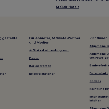
St Clair Hotels
Cardinia Shire: Hotels
Hotels nahe Budgee Budgee Bu
Beaconsfield: Hotels
Gainsborough Hotels
g gestellte
Für Anbieter, Affliliate-Partner
Richtlinien
und Medien
Flamingo Beach Hotels
Allgemeine 
Vervale Hotels
Affiliate-Partner-Programm
Allgemeine 
Hotels nahe Britannia Creek G1
von FeWo-dir
gen
Presse
Ada Hotels
Barrierefreihe
Bei uns werben
Tidal River Hotels
Datenschutz
erten
Reiseveranstalter
Ruby Hotels
Cookies
Hotels nahe Avon – Mount Hedri
Rechtliche H
Clydebank Hotels
Inhaltsrichtl
Inhalten
Belgrave: Hotels
Allgemeine 
Hotels nahe Briagolong Forest