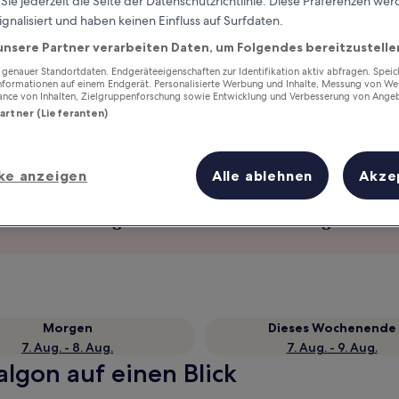
ie jederzeit die Seite der Datenschutzrichtlinie. Diese Präferenzen we
ignalisiert und haben keinen Einfluss auf Surfdaten.
unsere Partner verarbeiten Daten, um Folgendes bereitzustelle
enauer Standortdaten. Endgeräteeigenschaften zur Identifikation aktiv abfragen. Spei
Informationen auf einem Endgerät. Personalisierte Werbung und Inhalte, Messung von We
ance von Inhalten, Zielgruppenforschung sowie Entwicklung und Verbesserung von Ange
Partner (Lieferanten)
ke anzeigen
Alle ablehnen
Akze
Verdiene Prämien für jede
wahrgenommene Übernachtung
Morgen
Dieses Wochenende
7. Aug. - 8. Aug.
7. Aug. - 9. Aug.
algon auf einen Blick