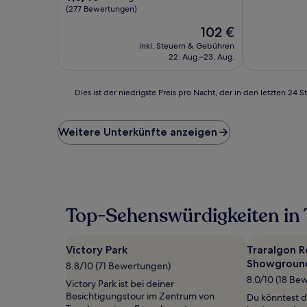
10,
von
(277 Bewertungen)
Sehr
10,
Der
102 €
gut,
Außergewöhnlich,
Preis
(467
(277
inkl. Steuern & Gebühren
beträgt
Bewertunge
Bewertungen)
22. Aug.–23. Aug.
102 €
Dies
Dies ist der niedrigste Preis pro Nacht, der in den letzten 
ist
der
niedrigste
Weitere Unterkünfte anzeigen
Preis
pro
Nacht,
der
in
den
Top-Sehenswürdigkeiten in 
letzten
24 Stunden
für
Victory Park
Traralgon R
einen
Showgroun
Aufenthalt
8.8/10 (71 Bewertungen)
mit
8.0/10 (18 Be
Victory Park ist bei deiner
1 Übernachtung
Besichtigungstour im Zentrum von
Du könntest d
von