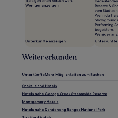
Traralgon einen Besuch wert.
bedeutenden 
2 Erwachsenen
Weniger anzeigen
Reserve & Sh
gefunden
vom Stadtzent
wurde.
Wenn du Trara
Preise
Showgrounds t
und
Performing Ar
Verfügbarkeiten
begeistern.
können
Weniger anz
sich
ändern.
Unterkünfte anzeigen
Unterkünfte
Es
können
Weiter erkunden
zusätzliche
Bedingungen
gelten.
Unterkünfte
Mehr Möglichkeiten zum Buchen
Snake Island Hotels
Hotels nahe George Creek Streamside Reserve
Montgomery Hotels
Hotels nahe Dandenong Ranges National Park
Stratford Hotels