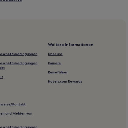
shland Reserve
Weitere Informationen
Geschäftsbedingungen
Über uns
Geschäftsbedingungen
Karriere
81 Bushland Reserve
ekt
Reiseführer
it
Hotels.com Rewards
ck Scenic Reserve
inweise/Kontakt
inien und Melden von
Geschäftsbedingungen
 Red Gum Reserve