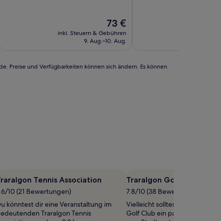
10,
10,
Sehr
Wunderbar,
Der
73 €
gut,
(428
Preis
(272
Bewertungen)
inkl. Steuern & Gebühren
inkl. Steu
beträgt
Bewertungen)
9. Aug.–10. Aug.
9
73 €
rde. Preise und Verfügbarkeiten können sich ändern. Es können
raralgon Tennis Association
Traralgon Golf Club
.6/10 (21 Bewertungen)
7.8/10 (38 Bewertungen)
u könntest dir eine Veranstaltung im
Vielleicht solltest du auf dem 
edeutenden Traralgon Tennis
Golf Club ein paar Runden dre