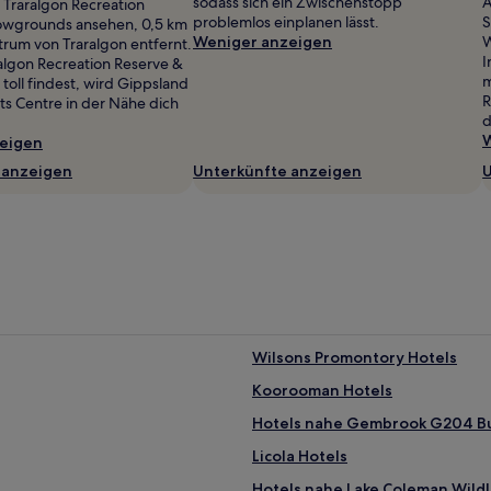
sodass sich ein Zwischenstopp
A
Traralgon Recreation
problemlos einplanen lässt.
S
owgrounds ansehen, 0,5 km
Weniger anzeigen
W
rum von Traralgon entfernt.
I
lgon Recreation Reserve &
m
oll findest, wird Gippsland
R
ts Centre in der Nähe dich
d
W
eigen
 anzeigen
Unterkünfte anzeigen
U
Wilsons Promontory Hotels
Koorooman Hotels
Hotels nahe Gembrook G204 B
Licola Hotels
Hotels nahe Lake Coleman Wildl