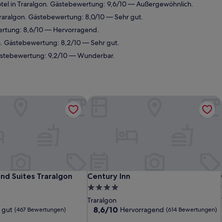
el in Traralgon. Gästebewertung: 9,6/10 — Außergewöhnlich.
raralgon. Gästebewertung: 8,0/10 — Sehr gut.
ertung: 8,6/10 — Hervorragend.
n. Gästebewertung: 8,2/10 — Sehr gut.
ästebewertung: 9,2/10 — Wunderbar.
nd Suites Traralgon
Century Inn
nd Suites Traralgon
Century Inn
and Suites Traralgon
Century Inn
4.0-
Sterne-
Traralgon
Unterkunft
8.6
8,6/10
 gut
Hervorragend
(467 Bewertungen)
(614 Bewertungen)
von