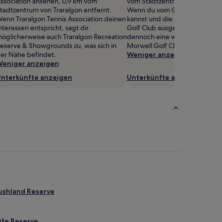
ssociation ansehen, 0,9 km vom
vom Stadtzentrum von Traralgo
tadtzentrum von Traralgon entfernt.
Wenn du vom Golfen nicht ge
enn Traralgon Tennis Association deinen
kannst und die Möglichkeiten i
nteressen entspricht, sagt dir
Golf Club ausgeschöpft hast, 
öglicherweise auch Traralgon Recreation
dennoch eine weitere Runde 
eserve & Showgrounds zu, was sich in
Morwell Golf Club ist ganz in 
er Nähe befindet.
Weniger anzeigen
eniger anzeigen
nterkünfte anzeigen
Unterkünfte anzeigen
ushland Reserve
ife Reserve