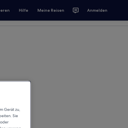
ieren
Hilfe
Meine Reisen
Anmelden
em Gerät zu,
eiten. Sie
 oder