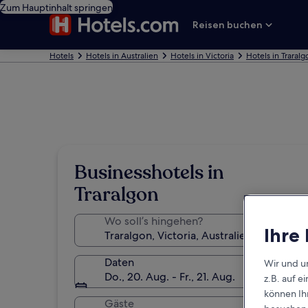
Zum Hauptinhalt springen
Reisen buchen
Hotels
Hotels in Australien
Hotels in Victoria
Hotels in Traralg
Businesshotels in
Traralgon
Wo soll’s hingehen?
Ihre
Daten
Wir und u
Do., 20. Aug. - Fr., 21. Aug.
z.B. auf 
können Ihr
Gäste