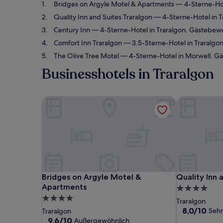
Bridges on Argyle Motel & Apartments
— 4-Sterne-Hot
Quality Inn and Suites Traralgon
— 4-Sterne-Hotel in T
Century Inn
— 4-Sterne-Hotel in Traralgon. Gästebew
Comfort Inn Traralgon
— 3.5-Sterne-Hotel in Traralgo
The Olive Tree Motel
— 4-Sterne-Hotel in Morwell. G
Businesshotels in Traralgon
Bridges on Argyle Motel & Apartments
Quality Inn a
Bridges on Argyle Motel & Apartments
Quality Inn a
Bridges on Argyle Motel &
Quality Inn 
Apartments
4.0-
4.0-
Sterne-
Traralgon
Sterne-
Unterkunft
8.0
8,0/10
Sehr
Traralgon
von
Unterkunft
9.6
9,6/10
Außergewöhnlich