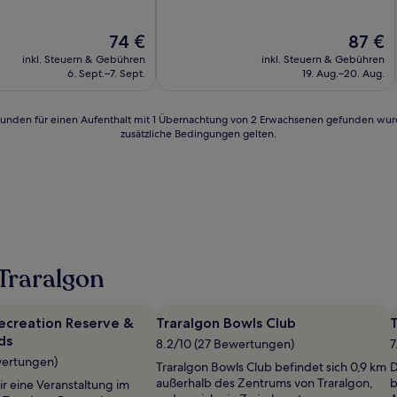
10,
Hervorragend,
Der
Der
74 €
87 €
(614
Preis
Preis
Bewertungen)
inkl. Steuern & Gebühren
inkl. Steuern & Gebühren
beträgt
beträgt
n)
6. Sept.–7. Sept.
19. Aug.–20. Aug.
74 €
87 €
24 Stunden für einen Aufenthalt mit 1 Übernachtung von 2 Erwachsenen gefunden wu
zusätzliche Bedingungen gelten.
Traralgon
ecreation Reserve &
Traralgon Bowls Club
T
ds
8.2/10 (27 Bewertungen)
7
wertungen)
Traralgon Bowls Club befindet sich 0,9 km
D
außerhalb des Zentrums von Traralgon,
b
ir eine Veranstaltung im