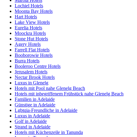
Marola Hotels
Lochiel Hotels
Moonta Bay Hotels
Hart Hotels
Lake View Hotels
Eurelia Hotels
Moockra Hotels
Stone Hut Hotels
Agery Hotels
Farrell Flat Hotels
Booborowie Hotels
Burra Hotels
Booleroo Centre Hotels
Jerusalem Hotels
Nectar Brook Hotels
Luxus in Glenelg
Hotels mit Pool nahe Glenelg Beach
Hotels mit inbegriffenem Frühstück nahe Glenelg Beach
Familien in Adelaide
Günstige in Adelaide
Lgbtqia-Freundliche in Adelaide
Luxus in Adelaide
Golf in Adelaide
Strand in Adelaide
Hotels mit Küchenzeile in Tanunda