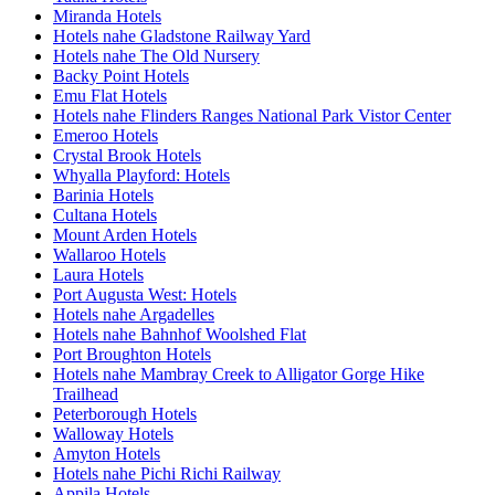
Miranda Hotels
Hotels nahe Gladstone Railway Yard
Hotels nahe The Old Nursery
Backy Point Hotels
Emu Flat Hotels
Hotels nahe Flinders Ranges National Park Vistor Center
Emeroo Hotels
Crystal Brook Hotels
Whyalla Playford: Hotels
Barinia Hotels
Cultana Hotels
Mount Arden Hotels
Wallaroo Hotels
Laura Hotels
Port Augusta West: Hotels
Hotels nahe Argadelles
Hotels nahe Bahnhof Woolshed Flat
Port Broughton Hotels
Hotels nahe Mambray Creek to Alligator Gorge Hike
Trailhead
Peterborough Hotels
Walloway Hotels
Amyton Hotels
Hotels nahe Pichi Richi Railway
Appila Hotels