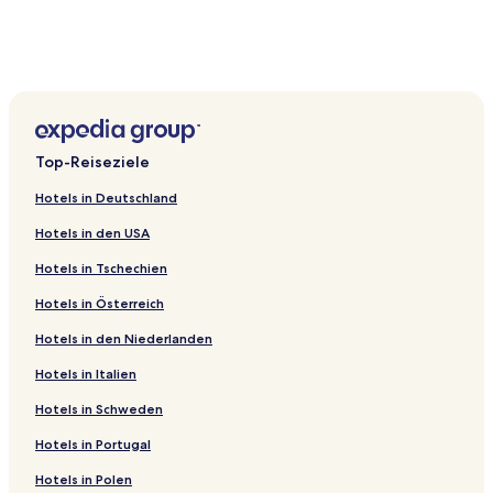
3-Sterne-Hotels in Cowra
3-Sterne-Hotels in Parkes
Jeremy Hotels
Amaroo Hotels
Hotels nahe Orange
Top-Reiseziele
Wyalong Hotels
Hotels in Deutschland
Portland Hotels
Hotels in den USA
Gobarralong Hotels
Hotels in Tschechien
Bland Shire: Hotels
Hotels in Österreich
Hotels nahe Temora
Hotels in den Niederlanden
Hotels nahe Ray Morcom Reserve
Hotels in Italien
Trangie Hotels
Hotels in Schweden
Ravenswood Hotels
Hotels in Portugal
Orange City: Hotels
Hotels in Polen
Temora Hotels