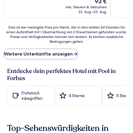
93 €
10,
10,
Preis
Wunderbar,
Hervorrag
inkl. Steuern & Gebühren
beträgt
(102
(336
22. Aug.–23. Aug.
93 €
Bewertungen)
Bewertun
Dies
Dies ist der niedrigste Preis pro Nacht, der in den letzten 24 Stunden für
einen Aufenthalt mit 1 Übernachtung von 2 Erwachsenen gefunden wurde.
ist
Preise und Verfügbarkeiten können sich ändern. Es können zusätzliche
der
Bedingungen gelten.
niedrigste
Preis
Weitere Unterkünfte anzeigen
pro
Nacht,
der
Entdecke dein perfektes Hotel mit Pool in
in
den
Forbes
letzten
24 Stunden
für
Frühstück
4 Sterne
5 Sterne
einen
inbegriffen
Aufenthalt
mit
1 Übernachtung
von
2 Erwachsenen
Top-Sehenswürdigkeiten in
gefunden