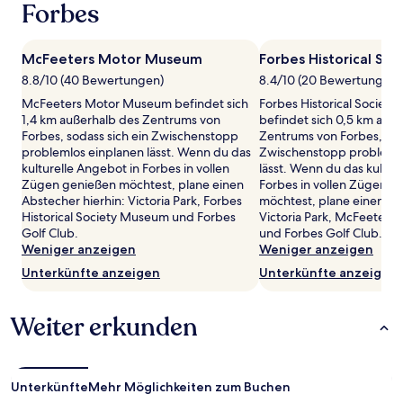
wurde.
Forbes
Preise
und
Verfügbarkeiten
McFeeters Motor Museum
Forbes Historical So
können
8.8/10 (40 Bewertungen)
8.4/10 (20 Bewertungen)
sich
ändern.
McFeeters Motor Museum befindet sich
Forbes Historical Societ
Es
1,4 km außerhalb des Zentrums von
befindet sich 0,5 km auß
können
Forbes, sodass sich ein Zwischenstopp
Zentrums von Forbes, sod
zusätzliche
problemlos einplanen lässt. Wenn du das
Zwischenstopp problemlo
Bedingungen
kulturelle Angebot in Forbes in vollen
lässt. Wenn du das kultur
gelten.
Zügen genießen möchtest, plane einen
Forbes in vollen Zügen g
Abstecher hierhin: Victoria Park, Forbes
möchtest, plane einen Ab
Historical Society Museum und Forbes
Victoria Park, McFeeter
Golf Club.
und Forbes Golf Club.
Weniger anzeigen
Weniger anzeigen
Unterkünfte anzeigen
Unterkünfte anzeigen
Weiter erkunden
Unterkünfte
Mehr Möglichkeiten zum Buchen