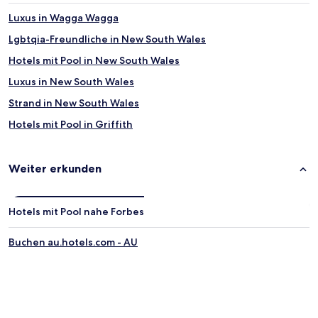
Luxus in Wagga Wagga
Lgbtqia-Freundliche in New South Wales
Hotels mit Pool in New South Wales
Luxus in New South Wales
Strand in New South Wales
Hotels mit Pool in Griffith
Luxus in Katoomba
Luxus in Bowral
Weiter erkunden
Familien in Cowra
Motels in Young
Hotels mit Pool nahe Forbes
Motels in Orange
Buchen au.hotels.com - AU
Motels in Cowra
3-Sterne-Hotels in Forbes
3-Sterne-Hotels in Young
4-Sterne-Hotels in Orange