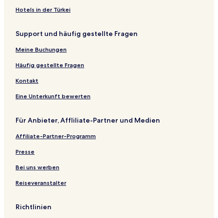
Hotels in der Türkei
Parkes Hotels
Collingwood Hotels
Support und häufig gestellte Fragen
Hotels nahe Utes In The Paddock
Meine Buchungen
Cullen Bullen Hotels
Häufig gestellte Fragen
Garema Hotels
Kontakt
Bulla Creek Hotels
Eine Unterkunft bewerten
Bournewood Hotels
The Gap Hotels
Für Anbieter, Affliliate-Partner und Medien
Dalton Hotels
Affiliate-Partner-Programm
Melbergen Hotels
Presse
Galong Hotels
Bei uns werben
Lyndhurst Hotels
Reiseveranstalter
Hotels nahe Bahnhof Wellington
Huntley Hotels
Richtlinien