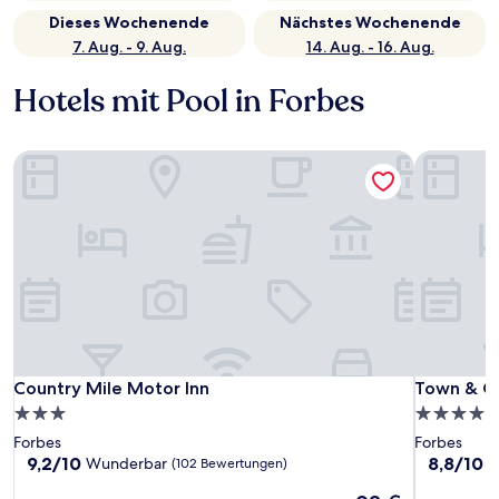
Dieses Wochenende
Nächstes Wochenende
7. Aug. - 9. Aug.
14. Aug. - 16. Aug.
Hotels mit Pool in Forbes
Country Mile Motor Inn
Town & Co
Country Mile Motor Inn
Town & Co
Country Mile Motor Inn
Town & Co
3.0-
4.5-
Sterne-
Sterne-
Forbes
Forbes
Unterkunft
Unterkunf
9.2
8.8
9,2/10
8,8/10
Wunderbar
H
(102 Bewertungen)
von
von
Der