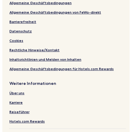
Glenelg Hotels
Allgemeine Geschäftsbedingungen
Lucknow Hotels
Allgemeine Geschäftsbedingungen von FeWo-direkt
Terrabella Hotels
Barrierefreiheit
Bimbi Hotels
Datenschutz
Grenfell Hotels
Cookies
Cabonne Shire: Hotels
Rechtliche Hinweise/Kontakt
Tuena Hotels
Inhaltsrichtlinien und Melden von Inhalten
Hotels nahe Bahnhof Charbon Colliery
Allgemeine Geschäftsbedingungen für Hotels.com Rewards
Hotels nahe Lake Canobolas Reserve
Monia Gap Hotels
Weitere Informationen
Biala Hotels
Über uns
Leeton Hotels
Karriere
Molong Hotels
Reiseführer
Condobolin Hotels
Hotels.com Rewards
Apsley Hotels