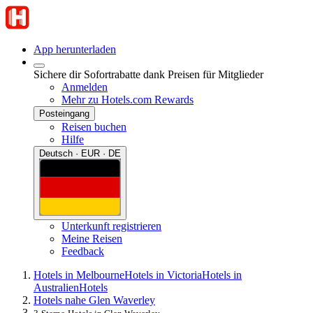
App herunterladen
Sichere dir Sofortrabatte dank Preisen für Mitglieder
Anmelden
Mehr zu Hotels.com Rewards
Posteingang
Reisen buchen
Hilfe
Deutsch · EUR · DE
Unterkunft registrieren
Meine Reisen
Feedback
Hotels in Melbourne
Hotels in Victoria
Hotels in
Australien
Hotels
Hotels nahe Glen Waverley