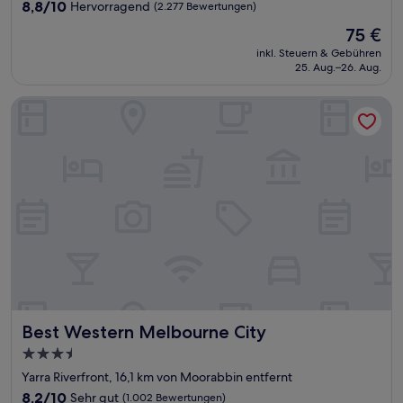
8.8
8,8/10
Hervorragend
(2.277 Bewertungen)
von
Der
75 €
10,
Preis
Hervorragend,
inkl. Steuern & Gebühren
beträgt
25. Aug.–26. Aug.
(2.277
75 €
Bewertungen)
Best Western Melbourne City
Best Western Melbourne City
Best Western Melbourne City
3.5-
Sterne-
Yarra Riverfront, 16,1 km von Moorabbin entfernt
Unterkunft
8.2
8,2/10
Sehr gut
(1.002 Bewertungen)