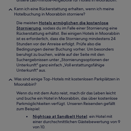
unsere Last-minute-Angebote für Hotels in Moorabbin.
Kann ich eine Rückerstattung erhalten, wenn ich meine
Hotelbuchung in Moorabbin storniere?
Die meisten
Hotels ermöglichen die kostenlose
Stornierung
, sodass du im Falle einer Stornierung eine
Rückerstattung erhältst. Bei einigen Hotels in Moorabbin
ist es erforderlich, dass die Stornierung mindestens 24
Stunden vor der Anreise erfolgt. Prüfe also die
Bedingungen deiner Buchung vorher. Um besonders
beruhigt zu buchen, wähle auf der Seite mit den
Suchergebnissen unter „Stornierungsoptionen der
Unterkunft" ganz einfach „Voll erstattungsfähige
Unterkunft" aus.
Was sind einige Top-Hotels mit kostenlosen Parkplätzen in
Moorabbin?
Wenn du mit dem Auto reist, mach dir das Leben leicht
und buche ein Hotel in Moorabbin, das über kostenlose
Parkmöglichkeiten verfügt. Unseren Reisenden gefällt
zum Beispiel:
Nightcap at Sandbelt Hotel
: ein Hotel mit
einer durchschnittlichen Gästebewertung von 9
von 10.