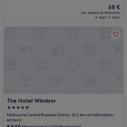
von
Der
68 €
10,
Preis
Hervorragend,
inkl. Steuern & Gebühren
beträgt
6. Sept.–7. Sept.
(1.415
68 €
Bewertungen)
The Hotel Windsor
The Hotel Windsor
The Hotel Windsor
5.0-
Sterne-
Melbourne Central Business District, 16,2 km von Moorabbin
Unterkunft
entfernt
8.8
8,8/10
Hervorragend
(1.003 Bewertungen)