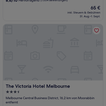
8,6/10
Hervorragend
(1.004 Bewertungen)
von
Der
65 €
10,
Preis
Hervorragend,
inkl. Steuern & Gebühren
beträgt
31. Aug.–1. Sept.
(1.004
65 €
Bewertungen)
The Victoria Hotel Melbourne
The Victoria Hotel Melbourne
The Victoria Hotel Melbourne
3.5-
Sterne-
Melbourne Central Business District, 16,2 km von Moorabbin
Unterkunft
entfernt