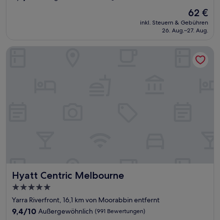
von
Der
62 €
10,
Preis
Sehr
inkl. Steuern & Gebühren
beträgt
26. Aug.–27. Aug.
gut,
62 €
(1.002
Bewertungen)
Hyatt Centric Melbourne
Hyatt Centric Melbourne
Hyatt Centric Melbourne
5.0-
Sterne-
Yarra Riverfront, 16,1 km von Moorabbin entfernt
Unterkunft
9.4
9,4/10
Außergewöhnlich
(991 Bewertungen)
von