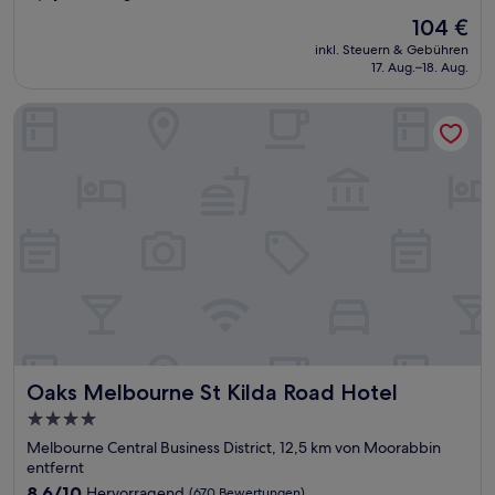
von
Der
104 €
10,
Preis
Sehr
inkl. Steuern & Gebühren
beträgt
17. Aug.–18. Aug.
gut,
104 €
(1.001
Bewertungen)
Oaks Melbourne St Kilda Road Hotel
Oaks Melbourne St Kilda Road Hotel
Oaks Melbourne St Kilda Road Hotel
4.0-
Sterne-
Melbourne Central Business District, 12,5 km von Moorabbin
Unterkunft
entfernt
8.6
8,6/10
Hervorragend
(670 Bewertungen)