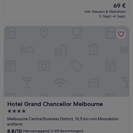
von
Der
69 €
10,
Preis
Hervorragend,
inkl. Steuern & Gebühren
beträgt
3. Sept.–4. Sept.
(3.225
69 €
Bewertungen)
Hotel Grand Chancellor Melbourne
Hotel Grand Chancellor Melbourne
Hotel Grand Chancellor Melbourne
4.0-
Sterne-
Melbourne Central Business District, 16,5 km von Moorabbin
Unterkunft
entfernt
8.8
8,8/10
Hervorragend
(1.415 Bewertungen)