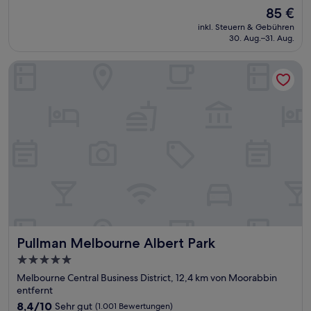
von
Der
85 €
10,
Preis
Gut,
inkl. Steuern & Gebühren
beträgt
30. Aug.–31. Aug.
(1.000
85 €
Bewertungen)
Pullman Melbourne Albert Park
Pullman Melbourne Albert Park
Pullman Melbourne Albert Park
5.0-
Sterne-
Melbourne Central Business District, 12,4 km von Moorabbin
Unterkunft
entfernt
8.4
8,4/10
Sehr gut
(1.001 Bewertungen)