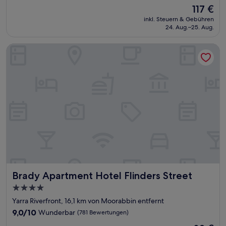
von
Der
117 €
10,
Preis
Außergewöhnlich,
inkl. Steuern & Gebühren
beträgt
24. Aug.–25. Aug.
(299
117 €
Bewertungen)
Brady Apartment Hotel Flinders Street
Brady Apartment Hotel Flinders Street
Brady Apartment Hotel Flinders Street
4.0-
Sterne-
Yarra Riverfront, 16,1 km von Moorabbin entfernt
Unterkunft
9.0
9,0/10
Wunderbar
(781 Bewertungen)
von