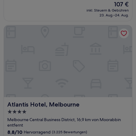
Der
107 €
10,
Preis
Außergewöhnlich,
inkl. Steuern & Gebühren
beträgt
23. Aug.–24. Aug.
(991
107 €
Bewertungen)
Atlantis Hotel, Melbourne
Atlantis Hotel, Melbourne
Atlantis Hotel, Melbourne
4.0-
Sterne-
Melbourne Central Business District, 16,9 km von Moorabbin
Unterkunft
entfernt
8.8
8,8/10
Hervorragend
(3.225 Bewertungen)