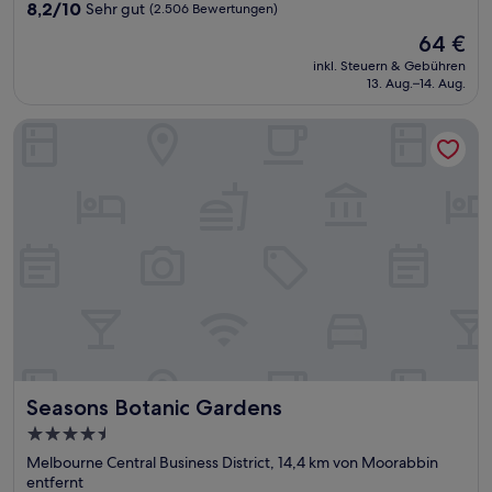
8.2
8,2/10
Sehr gut
(2.506 Bewertungen)
von
Der
64 €
10,
Preis
Sehr
inkl. Steuern & Gebühren
beträgt
13. Aug.–14. Aug.
gut,
64 €
(2.506
Bewertungen)
Seasons Botanic Gardens
Seasons Botanic Gardens
Seasons Botanic Gardens
4.5-
Sterne-
Melbourne Central Business District, 14,4 km von Moorabbin
Unterkunft
entfernt