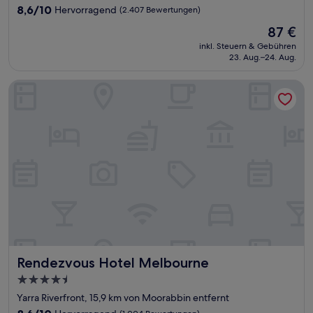
8.6
8,6/10
Hervorragend
(2.407 Bewertungen)
von
Der
87 €
10,
Preis
Hervorragend,
inkl. Steuern & Gebühren
beträgt
23. Aug.–24. Aug.
(2.407
87 €
Bewertungen)
Rendezvous Hotel Melbourne
Rendezvous Hotel Melbourne
Rendezvous Hotel Melbourne
4.5-
Sterne-
Yarra Riverfront, 15,9 km von Moorabbin entfernt
Unterkunft
8.6