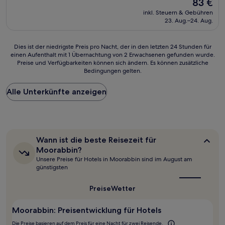
Der
83 €
10,
Preis
Wunderbar,
inkl. Steuern & Gebühren
beträgt
23. Aug.–24. Aug.
(781
83 €
Bewertungen)
Dies
Dies ist der niedrigste Preis pro Nacht, der in den letzten 24 Stunden für
einen Aufenthalt mit 1 Übernachtung von 2 Erwachsenen gefunden wurde.
ist
Preise und Verfügbarkeiten können sich ändern. Es können zusätzliche
der
Bedingungen gelten.
niedrigste
Preis
Alle Unterkünfte anzeigen
pro
Nacht,
der
in
den
letzten
Wann
Wann ist die beste Reisezeit für
24 Stunden
ist
Moorabbin?
für
die
Unsere Preise für Hotels in Moorabbin sind im August am
beste
einen
günstigsten
Reisezeit
Aufenthalt
für
mit
Moorabbin?
Preise
Wetter
1 Übernachtung
von
2 Erwachsenen
Moorabbin: Preisentwicklung für Hotels
gefunden
Die Preise basieren auf dem Preis für eine Nacht für zwei Reisende.