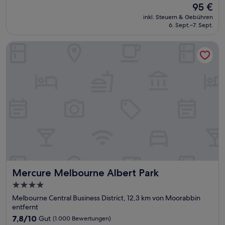
Der
95 €
10,
Preis
Wunderbar,
inkl. Steuern & Gebühren
beträgt
6. Sept.–7. Sept.
(708
95 €
Bewertungen)
Mercure Melbourne Albert Park
Mercure Melbourne Albert Park
Mercure Melbourne Albert Park
4.0-
Sterne-
Melbourne Central Business District, 12,3 km von Moorabbin
Unterkunft
entfernt
7.8
7,8/10
Gut
(1.000 Bewertungen)