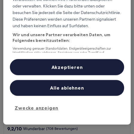
Der
79 €
10,
oder verwalten. Klicken Sie dazu bitte unten oder
Preis
Hervorragend,
inkl. Steuern & Gebühren
beträgt
besuchen Sie jederzeit die Seite der Datenschutzrichtlinie.
20. Aug.–21. Aug.
(1.414
79 €
Bewertungen)
Diese Präferenzen werden unseren Partnern signalisiert
Quest St Kilda Road
und haben keinen Einfluss auf Surfdaten.
Wir und unsere Partner verarbeiten Daten, um
Folgendes bereitzustellen:
Verwendung genauer Standortdaten. Endgeräteeigenschaften zur
Identifikation aktiv abfragen. Speichern von oder Zugriff auf
Informationen auf einem Endgerät. Personalisierte Werbung und
Inhalte, Messung von Werbeleistung und der Performance von Inhalten,
Zielgruppenforschung sowie Entwicklung und Verbesserung von
Akzeptieren
Angeboten.
Liste der Partner (Lieferanten)
Alle ablehnen
Quest St Kilda Road
Quest St Kilda Road
Zwecke anzeigen
4.0-
Sterne-
Melbourne Central Business District, 13 km von Moorabbin
Unterkunft
entfernt
9.2
9,2/10
Wunderbar
(708 Bewertungen)
von