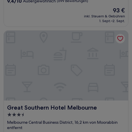
9.4
9,4/10
Außergewöhnlich
(699 Bewertungen)
von
Der
93 €
10,
Preis
Außergewöhnlich,
inkl. Steuern & Gebühren
beträgt
1. Sept.–2. Sept.
(699
93 €
Bewertungen)
Great Southern Hotel Melbourne
Great Southern Hotel Melbourne
Great Southern Hotel Melbourne
3.5-
Sterne-
Melbourne Central Business District, 16,2 km von Moorabbin
Unterkunft
entfernt