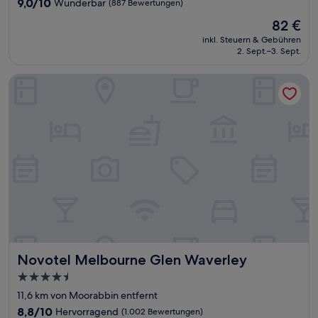
9.0
9,0/10
Wunderbar
(887 Bewertungen)
von
Der
82 €
10,
Preis
Wunderbar,
inkl. Steuern & Gebühren
beträgt
2. Sept.–3. Sept.
(887
82 €
Bewertungen)
Novotel Melbourne Glen Waverley
Novotel Melbourne Glen Waverley
Novotel Melbourne Glen Waverley
4.5-
Sterne-
11,6 km von Moorabbin entfernt
Unterkunft
8.8
8,8/10
Hervorragend
(1.002 Bewertungen)