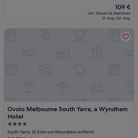
von
Der
109 €
10,
Preis
Hervorragend,
inkl. Steuern & Gebühren
beträgt
21. Aug.–22. Aug.
(1.002
109 €
Bewertungen)
Ovolo Melbourne South Yarra, a Wyndham Hotel
Ovolo Melbourne South Yarra, a Wyndham Hotel
Ovolo Melbourne South Yarra, a Wyndham
Hotel
4.0-
Sterne-
South Yarra, 12,6 km von Moorabbin entfernt
Unterkunft