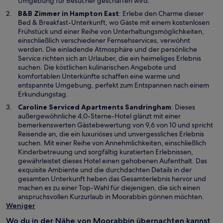
u
Umgebung für Besucher geschaffen wird.
e
W
B&B Zimmer in Hampton East
: Erlebe den Charme dieser
n
i
Bed & Breakfast-Unterkunft, wo Gäste mit einem kostenlosen
F
r
Frühstück und einer Reihe von Unterhaltungsmöglichkeiten,
e
d
einschließlich verschiedener Fernsehservices, verwöhnt
n
i
werden. Die einladende Atmosphäre und der persönliche
s
n
Service richten sich an Urlauber, die ein heimeliges Erlebnis
t
e
suchen. Die köstlichen kulinarischen Angebote und
e
i
komfortablen Unterkünfte schaffen eine warme und
r
n
entspannte Umgebung, perfekt zum Entspannen nach einem
g
e
Erkundungstag.
e
m
W
Caroline Serviced Apartments Sandringham
: Dieses
ö
n
i
außergewöhnliche 4,0-Sterne-Hotel glänzt mit einer
f
e
r
bemerkenswerten Gästebewertung von 9,6 von 10 und spricht
f
u
d
Reisende an, die ein luxuriöses und unvergessliches Erlebnis
n
e
i
suchen. Mit einer Reihe von Annehmlichkeiten, einschließlich
e
n
n
Kinderbetreuung und sorgfältig kuratierten Erlebnissen,
t
F
e
gewährleistet dieses Hotel einen gehobenen Aufenthalt. Das
e
i
exquisite Ambiente und die durchdachten Details in der
n
n
gesamten Unterkunft heben das Gesamterlebnis hervor und
s
e
machen es zu einer Top-Wahl für diejenigen, die sich einen
t
m
anspruchsvollen Kurzurlaub in Moorabbin gönnen möchten.
e
n
Weniger
r
e
g
Wo du in der Nähe von Moorabbin übernachten kannst