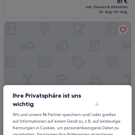
61 €
10,
Preis
Wunderbar,
inkl. Steuern & Gebühren
beträgt
23. Aug.–24. Aug.
(202
61 €
Bewertungen)
View Melbourne
Ihre Privatsphäre ist uns
View Melbourne
View Melbourne
wichtig
4.0-
Sterne-
Wir und unsere
16
Partner speichern und/ oder greifen
Melbourne Central Business District, 12,6 km von Moorabbin
Unterkunft
entfernt
auf Informationen auf einem Gerät zu, z.B. auf eindeutige
8.8
8,8/10
Hervorragend
Kennungen in Cookies, um personenbezogene Daten zu
(1.414 Bewertungen)
von
verarbeiten. Sie können Ihre Präferenzen akzeptieren