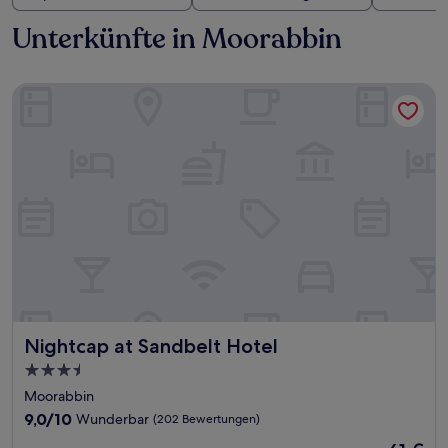
Unterkünfte in Moorabbin
Nightcap at Sandbelt Hotel
Nightcap at Sandbelt Hotel
Nightcap at Sandbelt Hotel
3.5-
Sterne-
Moorabbin
Unterkunft
9.0
9,0/10
Wunderbar
(202 Bewertungen)
von
Der