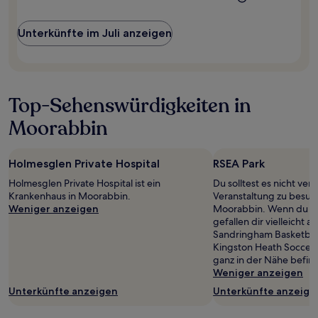
wurde.
Preise
und
Unterkünfte im Juli anzeigen
Verfügbarkeiten
können
sich
ändern.
Es
Top-Sehenswürdigkeiten in
können
zusätzliche
Moorabbin
Bedingungen
gelten.
Holmesglen Private Hospital
RSEA Park
Holmesglen Private Hospital ist ein
Du solltest es nicht ver
Krankenhaus in Moorabbin.
Veranstaltung zu besuc
Weniger anzeigen
Moorabbin. Wenn du RSE
gefallen dir vielleicht 
Sandringham Basketbal
Kingston Heath Soccer 
ganz in der Nähe befin
Weniger anzeigen
Unterkünfte anzeigen
Unterkünfte anzeige