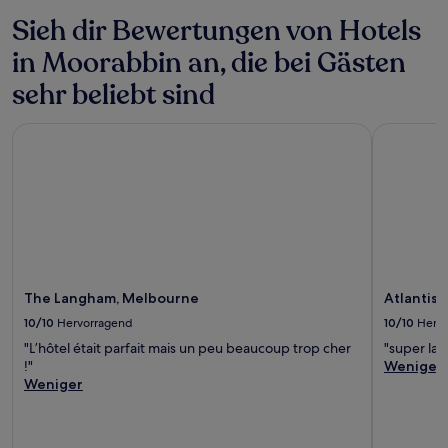
Sieh dir Bewertungen von Hotels
in Moorabbin an, die bei Gästen
sehr beliebt sind
The Langham, Melbourne
Atlantis H
The Langham, Melbourne
Atlantis
10/10
Hervorragend
10/10
Herv
"L’hôtel était parfait mais un peu beaucoup trop cher
"super lag
!"
Weniger
Weniger