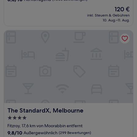
von
Der
120 €
10,
Preis
Hervorragend,
inkl. Steuern & Gebühren
beträgt
10. Aug.–11. Aug.
(1.003
120 €
Bewertungen)
The StandardX, Melbourne
The StandardX, Melbourne
The StandardX, Melbourne
4.0-
Sterne-
Fitzroy, 17,6 km von Moorabbin entfernt
Unterkunft
9.8
9,8/10
Außergewöhnlich
(299 Bewertungen)