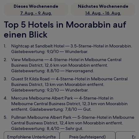
Dieses Wochenende
Nächstes Wochenende
7. Aug. - 9. Aug.
14. Aug. - 16. Aug.
Top 5 Hotels in Moorabbin auf
einen Blick
Nightcap at Sandbelt Hotel
— 3.5-Sterne-Hotel in Moorabbin.
Gästebewertung: 9,0/10 — Wunderbar.
View Melbourne
— 4-Sterne-Hotel in Melbourne Central
Business District, 12,6 km von Moorabbin entfernt.
Gästebewertung: 8,8/10 — Hervorragend.
Quest St Kilda Road
— 4-Sterne-Hotel in Melbourne Central
Business District, 13 km von Moorabbin entfernt.
Gästebewertung: 9,2/10 — Wunderbar.
Mercure Melbourne Albert Park
— 4-Sterne-Hotel in
Melbourne Central Business District, 12,3 km von Moorabbin
entfernt. Gästebewertung: 7,8/10 — Gut.
Pullman Melbourne Albert Park
— 5-Sterne-Hotel in Melbourne
Central Business District, 12,4 km von Moorabbin entfernt.
Gästebewertung: 8,4/10 — Sehr gut.
Empfohlene Unterkünfte
Preis (aufsteigend)
Ent