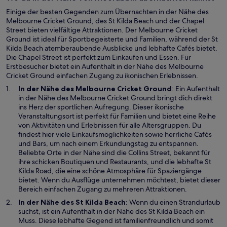
u
e
e
Einige der besten Gegenden zum Übernachten in der Nähe des
ö
n
Melbourne Cricket Ground, des St Kilda Beach und der Chapel
f
F
Street bieten vielfältige Attraktionen. Der Melbourne Cricket
f
e
Ground ist ideal für Sportbegeisterte und Familien, während der St
n
n
Kilda Beach atemberaubende Ausblicke und lebhafte Cafés bietet.
e
s
Die Chapel Street ist perfekt zum Einkaufen und Essen. Für
t
t
Erstbesucher bietet ein Aufenthalt in der Nähe des Melbourne
e
Cricket Ground einfachen Zugang zu ikonischen Erlebnissen.
r
W
In der Nähe des
Melbourne Cricket Ground
: Ein Aufenthalt
g
i
in der Nähe des Melbourne Cricket Ground bringt dich direkt
e
r
ins Herz der sportlichen Aufregung. Dieser ikonische
ö
d
Veranstaltungsort ist perfekt für Familien und bietet eine Reihe
f
i
von Aktivitäten und Erlebnissen für alle Altersgruppen. Du
f
n
findest hier viele Einkaufsmöglichkeiten sowie herrliche Cafés
n
e
und Bars, um nach einem Erkundungstag zu entspannen.
e
i
Beliebte Orte in der Nähe sind die Collins Street, bekannt für
t
n
ihre schicken Boutiquen und Restaurants, und die lebhafte St
e
Kilda Road, die eine schöne Atmosphäre für Spaziergänge
m
bietet. Wenn du Ausflüge unternehmen möchtest, bietet dieser
n
Bereich einfachen Zugang zu mehreren Attraktionen.
e
W
In der Nähe des
St Kilda Beach
: Wenn du einen Strandurlaub
u
i
suchst, ist ein Aufenthalt in der Nähe des St Kilda Beach ein
e
r
Muss. Diese lebhafte Gegend ist familienfreundlich und somit
n