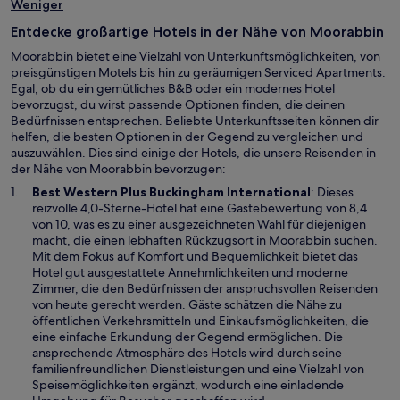
Weniger
Entdecke großartige Hotels in der Nähe von Moorabbin
Moorabbin bietet eine Vielzahl von Unterkunftsmöglichkeiten, von
preisgünstigen Motels bis hin zu geräumigen Serviced Apartments.
Egal, ob du ein gemütliches B&B oder ein modernes Hotel
bevorzugst, du wirst passende Optionen finden, die deinen
Bedürfnissen entsprechen. Beliebte Unterkunftsseiten können dir
helfen, die besten Optionen in der Gegend zu vergleichen und
auszuwählen. Dies sind einige der Hotels, die unsere Reisenden in
der Nähe von Moorabbin bevorzugen:
W
Best Western Plus Buckingham International
: Dieses
i
reizvolle 4,0-Sterne-Hotel hat eine Gästebewertung von 8,4
r
von 10, was es zu einer ausgezeichneten Wahl für diejenigen
d
macht, die einen lebhaften Rückzugsort in Moorabbin suchen.
i
Mit dem Fokus auf Komfort und Bequemlichkeit bietet das
n
Hotel gut ausgestattete Annehmlichkeiten und moderne
e
Zimmer, die den Bedürfnissen der anspruchsvollen Reisenden
i
von heute gerecht werden. Gäste schätzen die Nähe zu
n
öffentlichen Verkehrsmitteln und Einkaufsmöglichkeiten, die
e
eine einfache Erkundung der Gegend ermöglichen. Die
m
ansprechende Atmosphäre des Hotels wird durch seine
n
familienfreundlichen Dienstleistungen und eine Vielzahl von
e
Speisemöglichkeiten ergänzt, wodurch eine einladende