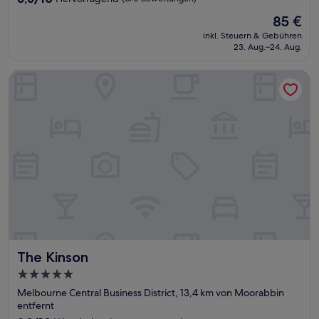
von
Der
85 €
10,
Preis
Hervorragend,
inkl. Steuern & Gebühren
beträgt
23. Aug.–24. Aug.
(670
85 €
Bewertungen)
The Kinson
The Kinson
The Kinson
5.0-
Sterne-
Melbourne Central Business District, 13,4 km von Moorabbin
Unterkunft
entfernt