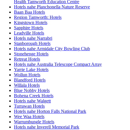
Health Tamworth Education Centre
Hotels nahe Planchonella Nature Reserve
Baan Baa Hotels
Region Tamworth: Hotels
Kingstown Hotels
Sapphire Hotels
Leadville Hotels
Hotels nahe Narrabri
Stanborough Hotels
Hotels nahe Armidale City Bowling Club
Stonehenge Hotels
Retreat Hotels
Hotels nahe Australia Telescope Compact Array
Yarrie Lake Hotels
Wollun Hotels
Blandford Hotels
Willala Hotels
Blue Nobby Hotels
Bohena Creek Hotels
Hotels nahe Walgett
Turrawan Hotels
Hotels nahe Horton Falls National Park
Wee Waa Hotels
Warrumbungle Hotels
Hotels nahe Inverell Memorial Park