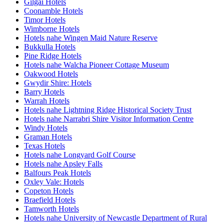
Gilgai Hotels
Coonamble Hotels
Timor Hotels
Wimborne Hotels
Hotels nahe Wingen Maid Nature Reserve
Bukkulla Hotels
Pine Ridge Hotels
Hotels nahe Walcha Pioneer Cottage Museum
Oakwood Hotels
Gwydir Shire: Hotels
Barry Hotels
Warrah Hotels
Hotels nahe Lightning Ridge Historical Society Trust
Hotels nahe Narrabri Shire Visitor Information Centre
Windy Hotels
Graman Hotels
Texas Hotels
Hotels nahe Longyard Golf Course
Hotels nahe Apsley Falls
Balfours Peak Hotels
Oxley Vale: Hotels
Copeton Hotels
Braefield Hotels
Tamworth Hotels
Hotels nahe University of Newcastle Department of Rural