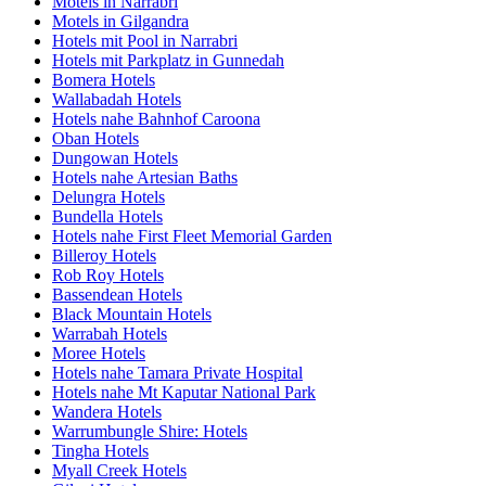
Motels in Narrabri
Motels in Gilgandra
Hotels mit Pool in Narrabri
Hotels mit Parkplatz in Gunnedah
Bomera Hotels
Wallabadah Hotels
Hotels nahe Bahnhof Caroona
Oban Hotels
Dungowan Hotels
Hotels nahe Artesian Baths
Delungra Hotels
Bundella Hotels
Hotels nahe First Fleet Memorial Garden
Billeroy Hotels
Rob Roy Hotels
Bassendean Hotels
Black Mountain Hotels
Warrabah Hotels
Moree Hotels
Hotels nahe Tamara Private Hospital
Hotels nahe Mt Kaputar National Park
Wandera Hotels
Warrumbungle Shire: Hotels
Tingha Hotels
Myall Creek Hotels