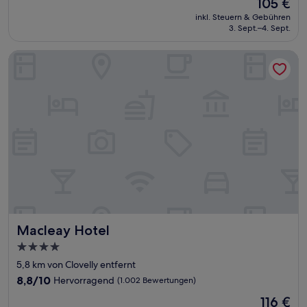
Der
105 €
10,
Preis
Hervorragend,
inkl. Steuern & Gebühren
beträgt
3. Sept.–4. Sept.
(2.097
105 €
Bewertungen)
Macleay Hotel
Macleay Hotel
Macleay Hotel
4.0-
Sterne-
5,8 km von Clovelly entfernt
Unterkunft
8.8
8,8/10
Hervorragend
(1.002 Bewertungen)
von
Der
116 €
10,