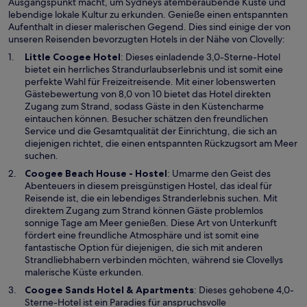
Ausgangspunkt macht, um Sydneys atemberaubende Küste und
lebendige lokale Kultur zu erkunden. Genieße einen entspannten
Aufenthalt in dieser malerischen Gegend. Dies sind einige der von
unseren Reisenden bevorzugten Hotels in der Nähe von Clovelly:
W
Little Coogee Hotel
: Dieses einladende 3,0-Sterne-Hotel
i
bietet ein herrliches Strandurlaubserlebnis und ist somit eine
r
perfekte Wahl für Freizeitreisende. Mit einer lobenswerten
d
Gästebewertung von 8,0 von 10 bietet das Hotel direkten
i
Zugang zum Strand, sodass Gäste in den Küstencharme
n
eintauchen können. Besucher schätzen den freundlichen
e
Service und die Gesamtqualität der Einrichtung, die sich an
i
diejenigen richtet, die einen entspannten Rückzugsort am Meer
n
suchen.
e
W
Coogee Beach House - Hostel
: Umarme den Geist des
m
i
Abenteuers in diesem preisgünstigen Hostel, das ideal für
n
r
Reisende ist, die ein lebendiges Stranderlebnis suchen. Mit
e
d
direktem Zugang zum Strand können Gäste problemlos
u
i
sonnige Tage am Meer genießen. Diese Art von Unterkunft
e
n
fördert eine freundliche Atmosphäre und ist somit eine
n
e
fantastische Option für diejenigen, die sich mit anderen
F
i
Strandliebhabern verbinden möchten, während sie Clovellys
e
n
malerische Küste erkunden.
n
e
W
Coogee Sands Hotel & Apartments
: Dieses gehobene 4,0-
s
m
i
Sterne-Hotel ist ein Paradies für anspruchsvolle
t