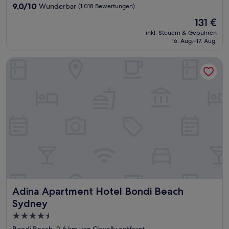
Unterkunft
9.0
9,0/10
Wunderbar
(1.018 Bewertungen)
von
Der
131 €
10,
Preis
Wunderbar,
inkl. Steuern & Gebühren
beträgt
16. Aug.–17. Aug.
(1.018
131 €
Bewertungen)
Adina Apartment Hotel Bondi Beach Sydney
Adina Apartment Hotel Bondi Beach Sydney
Adina Apartment Hotel Bondi Beach
Sydney
4.5-
Sterne-