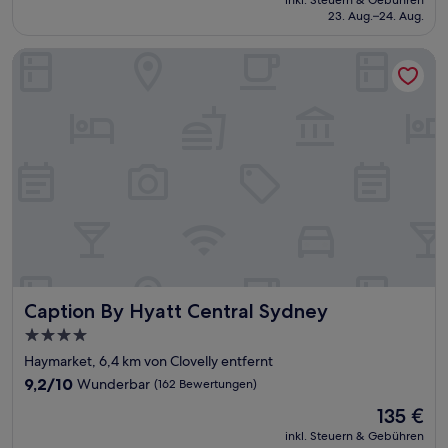
Hervorragend,
inkl. Steuern & Gebühren
beträgt
23. Aug.–24. Aug.
(1.006
109 €
Bewertungen)
Caption By Hyatt Central Sydney
Caption By Hyatt Central Sydney
Caption By Hyatt Central Sydney
4.0-
Sterne-
Haymarket, 6,4 km von Clovelly entfernt
Unterkunft
9.2
9,2/10
Wunderbar
(162 Bewertungen)
von
Der
135 €
10,
Preis
Wunderbar,
inkl. Steuern & Gebühren
beträgt