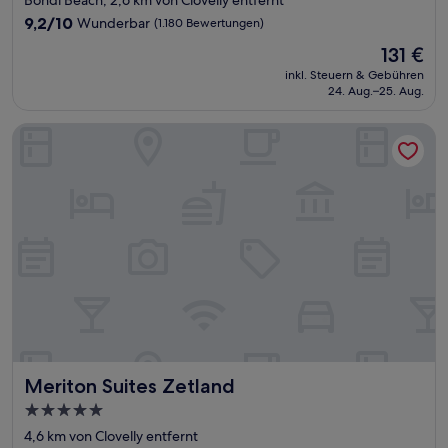
Bondi Beach, 2,6 km von Clovelly entfernt
Unterkunft
9.2
9,2/10
Wunderbar
(1.180 Bewertungen)
von
Der
131 €
10,
Preis
Wunderbar,
inkl. Steuern & Gebühren
beträgt
24. Aug.–25. Aug.
(1.180
131 €
Bewertungen)
Meriton Suites Zetland
Meriton Suites Zetland
Meriton Suites Zetland
5.0-
Sterne-
4,6 km von Clovelly entfernt