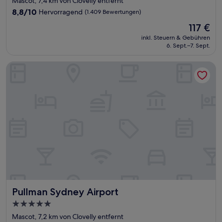
Mascot, 7,4 km von Clovelly entfernt
Unterkunft
8.8
8,8/10
Hervorragend
(1.409 Bewertungen)
von
Der
117 €
10,
Preis
Hervorragend,
inkl. Steuern & Gebühren
beträgt
6. Sept.–7. Sept.
(1.409
117 €
Bewertungen)
Pullman Sydney Airport
Pullman Sydney Airport
Pullman Sydney Airport
5.0-
Sterne-
Mascot, 7,2 km von Clovelly entfernt