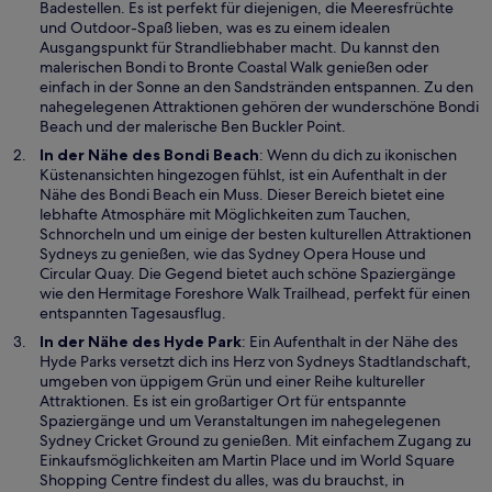
d
Badestellen. Es ist perfekt für diejenigen, die Meeresfrüchte
f
i
und Outdoor-Spaß lieben, was es zu einem idealen
n
n
Ausgangspunkt für Strandliebhaber macht. Du kannst den
e
e
malerischen Bondi to Bronte Coastal Walk genießen oder
t
i
einfach in der Sonne an den Sandstränden entspannen. Zu den
n
nahegelegenen Attraktionen gehören der wunderschöne
Bondi
W
e
Beach
und der malerische Ben Buckler Point.
i
m
In der Nähe des Bondi Beach
: Wenn du dich zu ikonischen
r
n
Küstenansichten hingezogen fühlst, ist ein Aufenthalt in der
d
e
Nähe des Bondi Beach ein Muss. Dieser Bereich bietet eine
i
u
lebhafte Atmosphäre mit Möglichkeiten zum Tauchen,
n
e
Schnorcheln und um einige der besten kulturellen Attraktionen
e
n
Sydneys zu genießen, wie das Sydney Opera House und
i
F
Circular Quay. Die Gegend bietet auch schöne Spaziergänge
n
e
wie den Hermitage Foreshore Walk Trailhead, perfekt für einen
e
n
entspannten Tagesausflug.
m
s
W
In der Nähe des
Hyde Park
: Ein Aufenthalt in der Nähe des
n
t
i
Hyde Parks versetzt dich ins Herz von Sydneys Stadtlandschaft,
e
e
r
umgeben von üppigem Grün und einer Reihe kultureller
u
r
d
Attraktionen. Es ist ein großartiger Ort für entspannte
e
g
i
Spaziergänge und um Veranstaltungen im nahegelegenen
n
e
n
Sydney Cricket Ground zu genießen. Mit einfachem Zugang zu
F
ö
e
Einkaufsmöglichkeiten am Martin Place und im World Square
e
f
i
Shopping Centre findest du alles, was du brauchst, in
n
f