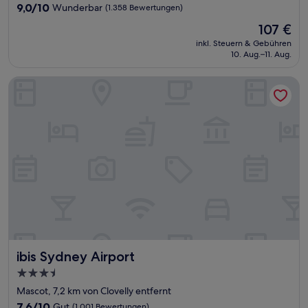
Unterkunft
9.0
9,0/10
Wunderbar
(1.358 Bewertungen)
von
Der
107 €
10,
Preis
Wunderbar,
inkl. Steuern & Gebühren
beträgt
10. Aug.–11. Aug.
(1.358
107 €
Bewertungen)
ibis Sydney Airport
ibis Sydney Airport
ibis Sydney Airport
3.5-
Sterne-
Mascot, 7,2 km von Clovelly entfernt
Unterkunft
7.6
7,6/10
Gut
(1.001 Bewertungen)