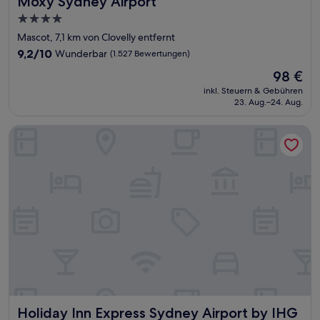
Moxy Sydney Airport
4.0-
Sterne-
Mascot, 7,1 km von Clovelly entfernt
Unterkunft
9.2
9,2/10
Wunderbar
(1.527 Bewertungen)
von
Der
98 €
10,
Preis
Wunderbar,
inkl. Steuern & Gebühren
beträgt
23. Aug.–24. Aug.
(1.527
98 €
Bewertungen)
Holiday Inn Express Sydney Airport by IHG
Holiday Inn Express Sydney Airport by IHG
Holiday Inn Express Sydney Airport by IHG