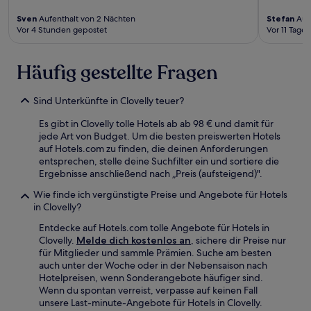
Sven
Aufenthalt von 2 Nächten
Stefan
Aufe
Vor 4 Stunden gepostet
Vor 11 Tage
Häufig gestellte Fragen
Sind Unterkünfte in Clovelly teuer?
Es gibt in Clovelly tolle Hotels ab ab 98 € und damit für
jede Art von Budget. Um die besten preiswerten Hotels
auf Hotels.com zu finden, die deinen Anforderungen
entsprechen, stelle deine Suchfilter ein und sortiere die
Ergebnisse anschließend nach „Preis (aufsteigend)".
Wie finde ich vergünstigte Preise und Angebote für Hotels
in Clovelly?
Entdecke auf Hotels.com tolle Angebote für Hotels in
Clovelly.
Melde dich kostenlos an
, sichere dir Preise nur
für Mitglieder und sammle Prämien. Suche am besten
auch unter der Woche oder in der Nebensaison nach
Hotelpreisen, wenn Sonderangebote häufiger sind.
Wenn du spontan verreist, verpasse auf keinen Fall
unsere Last-minute-Angebote für Hotels in Clovelly.