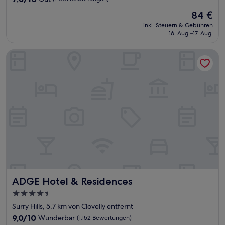
von
Der
84 €
10,
Preis
Gut,
inkl. Steuern & Gebühren
beträgt
16. Aug.–17. Aug.
(1.001
84 €
Bewertungen)
ADGE Hotel & Residences
ADGE Hotel & Residences
ADGE Hotel & Residences
4.5-
Sterne-
Surry Hills, 5,7 km von Clovelly entfernt
Unterkunft
9.0
9,0/10
Wunderbar
(1.152 Bewertungen)