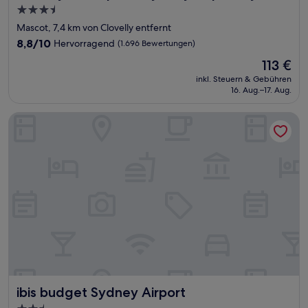
3.5-
Sterne-
Mascot, 7,4 km von Clovelly entfernt
Unterkunft
8.8
8,8/10
Hervorragend
(1.696 Bewertungen)
von
Der
113 €
10,
Preis
Hervorragend,
inkl. Steuern & Gebühren
beträgt
16. Aug.–17. Aug.
(1.696
113 €
Bewertungen)
ibis budget Sydney Airport
ibis budget Sydney Airport
ibis budget Sydney Airport