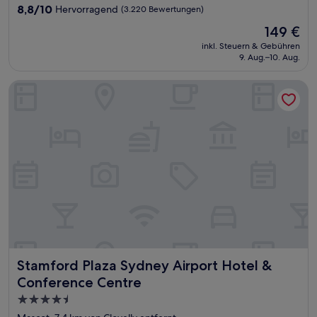
Unterkunft
8.8
8,8/10
Hervorragend
(3.220 Bewertungen)
von
Der
149 €
10,
Preis
Hervorragend,
inkl. Steuern & Gebühren
beträgt
9. Aug.–10. Aug.
(3.220
149 €
Bewertungen)
Stamford Plaza Sydney Airport Hotel & Conference Centre
Stamford Plaza Sydney Airport Hotel & Conference Centr
Stamford Plaza Sydney Airport Hotel &
Conference Centre
4.5-
Sterne-