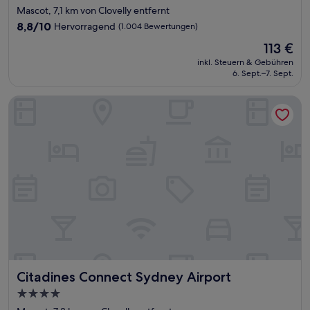
Sterne-
Mascot, 7,1 km von Clovelly entfernt
Unterkunft
8.8
8,8/10
Hervorragend
(1.004 Bewertungen)
von
Der
113 €
10,
Preis
Hervorragend,
inkl. Steuern & Gebühren
beträgt
6. Sept.–7. Sept.
(1.004
113 €
Bewertungen)
Citadines Connect Sydney Airport
Citadines Connect Sydney Airport
Citadines Connect Sydney Airport
4.0-
Sterne-