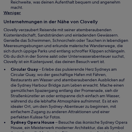
n
Reichweite, was deinen Aufenthalt bequem und angenehm
s
n
e
macht.
t
e
m
Weniger
e
t
n
r
Unternehmungen in der Nähe von Clovelly
e
g
u
e
Clovelly verzaubert Reisende mit seiner atemberaubenden
e
ö
Küstenlandschaft, Sandstränden und einladenden Gewässern.
n
f
Genieße das Schwimmen, Schnorcheln oder Tauchen in lebendigen
F
f
Meeresumgebungen und erkunde malerische Wanderwege, die
e
n
sich durch üppige Parks und entlang schroffer Klippen schlängeln.
n
e
Ob du dich in der Sonne aalst oder Unterwasserabenteuer suchst,
s
t
Clovelly ist ein Küstenjuwel, das deinen Besuch wert ist.
t
W
Circular Quay
– Erlebe das pulsierende Herz Sydneys am
e
i
Circular Quay, wo der geschäftige Hafen mit Fähren,
r
r
Restaurants am Wasser und atemberaubenden Ausblicken auf
g
d
die Sydney Harbour Bridge zum Leben erwacht. Mache einen
e
i
gemütlichen Spaziergang entlang der Promenade, sieh dir
ö
n
Straßenkünstler an oder entspanne dich einfach am Wasser,
f
e
während du die lebhafte Atmosphäre aufnimmst. Es ist ein
f
i
idealer Ort, um dein Sydney-Abenteuer zu beginnen, mit
n
n
einfachem Zugang zu anderen Attraktionen und einer
e
e
perfekten Kulisse für Fotos.
t
m
W
Sydney Opera House
– Besuche das ikonische Sydney Opera
n
i
House, ein Meisterwerk moderner Architektur, das als Symbol