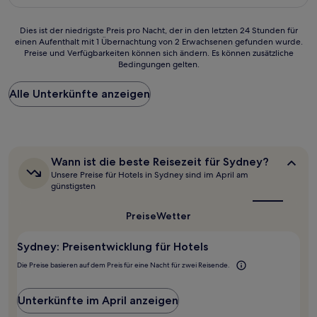
85 €
Bewertungen)
Dies
Dies ist der niedrigste Preis pro Nacht, der in den letzten 24 Stunden für
einen Aufenthalt mit 1 Übernachtung von 2 Erwachsenen gefunden wurde.
ist
Preise und Verfügbarkeiten können sich ändern. Es können zusätzliche
der
Bedingungen gelten.
niedrigste
Preis
Alle Unterkünfte anzeigen
pro
Nacht,
der
in
den
letzten
Wann
Wann ist die beste Reisezeit für Sydney?
24 Stunden
ist
Unsere Preise für Hotels in Sydney sind im April am
für
die
günstigsten
beste
einen
Reisezeit
Aufenthalt
Preise
Wetter
für
mit
Sydney?
1 Übernachtung
Sydney: Preisentwicklung für Hotels
von
2 Erwachsenen
Die Preise basieren auf dem Preis für eine Nacht für zwei Reisende.
gefunden
wurde.
Preise
Unterkünfte im April anzeigen
und