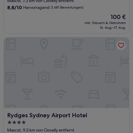
Mascot, 7,3 km von Clovelly entfernt
Unterkunft
8.8
8,8/10
Hervorragend
(1.681 Bewertungen)
von
Der
100 €
10,
Preis
Hervorragend,
inkl. Steuern & Gebühren
beträgt
16. Aug.–17. Aug.
(1.681
100 €
Bewertungen)
Rydges Sydney Airport Hotel
Rydges Sydney Airport Hotel
Rydges Sydney Airport Hotel
4.0-
Sterne-
Mascot, 9,3 km von Clovelly entfernt