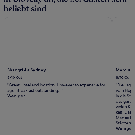
beliebt sind
Shangri-La Sydney
Mercure S
Shangri-La Sydney
Mercure
8/10
Gut
8/10
Gut
"Great Hotel and location. However to expensive for
"Die Lage
age. Breakfast outstanding…"
vom Flugh
Weniger
in die Sta
das ganze
vielen Kl
kalt. Das 
Man sollte
Städterei
Weniger