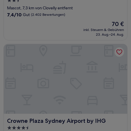
2.5-
Sterne-
Mascot, 7,3 km von Clovelly entfernt
Unterkunft
7.4
7,4/10
Gut
(2.402 Bewertungen)
von
Der
70 €
10,
Preis
Gut,
inkl. Steuern & Gebühren
beträgt
23. Aug.–24. Aug.
(2.402
70 €
Bewertungen)
Crowne Plaza Sydney Airport by IHG
Crowne Plaza Sydney Airport by IHG
Crowne Plaza Sydney Airport by IHG
4.5-