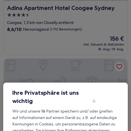
Adina Apartment Hotel Coogee Sydney
Adina Apartment Hotel Coogee Sydney
4.5-
Sterne-
Coogee, 1,3 km von Clovelly entfernt
Unterkunft
8.6
8,6/10
Hervorragend
(1.712 Bewertungen)
von
Der
156 €
10,
Preis
Hervorragend,
inkl. Steuern & Gebühren
beträgt
18. Aug.–19. Aug.
(1.712
156 €
Bewertungen)
Meriton Suites Bondi Junction
Ihre Privatsphäre ist uns
wichtig
Wir und unsere
16
Partner speichern und/ oder greifen
auf Informationen auf einem Gerät zu, z.B. auf eindeutige
Kennungen in Cookies, um personenbezogene Daten zu
verarbeiten. Sie können Ihre Präferenzen akzeptieren