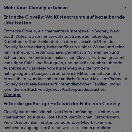
Mehr über Clovelly erfahren
Entdecke Clovelly: Wo Küstenträume auf bezaubernde
Ufer treffen
Entdecke Clovelly, ein charmantes Küstenjuwel in Sydney, New
South Wales, wo sonnenverwöhnte Strände auf lebendiges
Dorfleben treffen. Schlendere an den malerischen Ufern des
Clovelly Beach entlang, bekannt für sein ruhiges Wasser und seine
familienfreundliche Atmosphäre, perfekt zum Schwimmen und
Schnorcheln. Erkunde den malerischen Clovelly Harbour, gesäumt
von urigen Cafés und Boutiquen, und genieße atemberaubende
Ausblicke auf das Meer vom Küstenweg aus, der mit dem
nahegelegenen Coogee verbunden ist. Mit seiner entspannten
Atmosphäre, wunderschönen Landschaften und lokalem Charme ist
Clovelly das ideale Reiseziel für Strandliebhaber, Familien und all
jene, die ein Stück von Sydneys Küstenparadies suchen.
Weniger
Entdecke großartige Hotels in der Nähe von Clovelly
Clovelly bietet eine Vielzahl von Unterkunftsmöglichkeiten, von
charmanten Boutique-Hotels bis zu gemütlichen Gästehäusern.
Viele Orte prahlen mit atemberaubenden Meerblicken und
einfachem Zugang zum Strand, was es zu einem perfekten