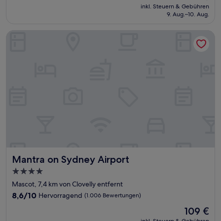
Preis
Hervorragend,
inkl. Steuern & Gebühren
beträgt
9. Aug.–10. Aug.
(1.002
116 €
Bewertungen)
Mantra on Sydney Airport
Mantra on Sydney Airport
Mantra on Sydney Airport
4.0-
Sterne-
Mascot, 7,4 km von Clovelly entfernt
Unterkunft
8.6
8,6/10
Hervorragend
(1.006 Bewertungen)
von
Der
109 €
10,
Preis