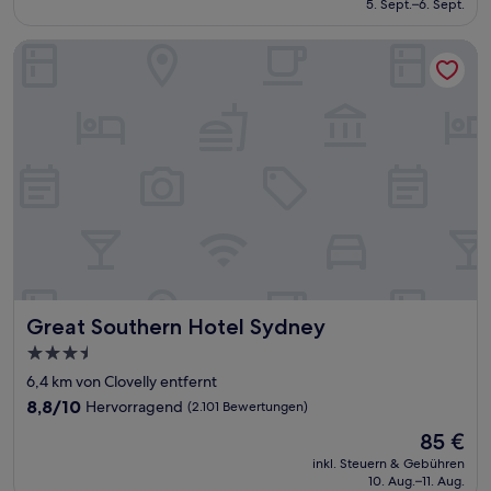
5. Sept.–6. Sept.
(162
135 €
Bewertungen)
Great Southern Hotel Sydney
Great Southern Hotel Sydney
Great Southern Hotel Sydney
3.5-
Sterne-
6,4 km von Clovelly entfernt
Unterkunft
8.8
8,8/10
Hervorragend
(2.101 Bewertungen)
von
Der
85 €
10,
Preis
Hervorragend,
inkl. Steuern & Gebühren
beträgt
10. Aug.–11. Aug.
(2.101