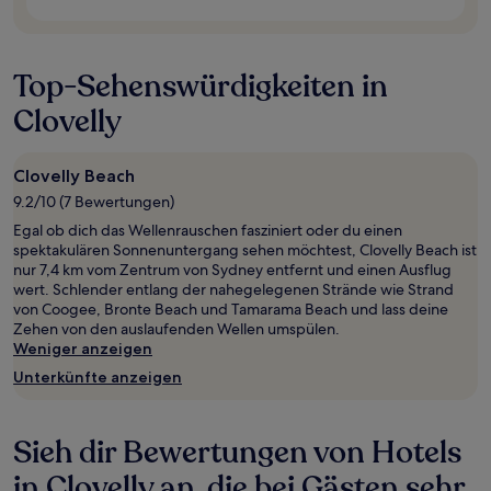
Verfügbarkeiten
können
sich
ändern.
Top-Sehenswürdigkeiten in
Es
können
Clovelly
zusätzliche
Bedingungen
gelten.
Clovelly Beach
9.2/10 (7 Bewertungen)
Egal ob dich das Wellenrauschen fasziniert oder du einen
spektakulären Sonnenuntergang sehen möchtest, Clovelly Beach ist
nur 7,4 km vom Zentrum von Sydney entfernt und einen Ausflug
wert. Schlender entlang der nahegelegenen Strände wie Strand
von Coogee, Bronte Beach und Tamarama Beach und lass deine
Zehen von den auslaufenden Wellen umspülen.
Weniger anzeigen
Unterkünfte anzeigen
Sieh dir Bewertungen von Hotels
in Clovelly an, die bei Gästen sehr