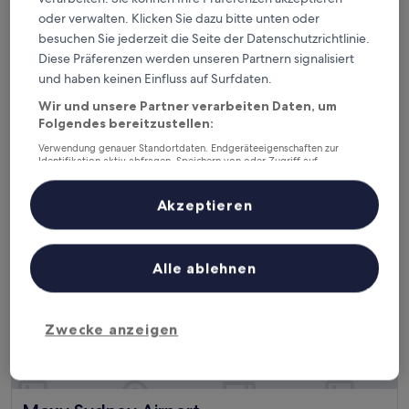
Meriton Suites Bondi Junction
Meriton Suites Bondi Junction
oder verwalten. Klicken Sie dazu bitte unten oder
5.0-
besuchen Sie jederzeit die Seite der Datenschutzrichtlinie.
Sterne-
2,7 km von Clovelly entfernt
Diese Präferenzen werden unseren Partnern signalisiert
Unterkunft
8.6
8,6/10
und haben keinen Einfluss auf Surfdaten.
Hervorragend
(1.560 Bewertungen)
von
Der
119 €
Wir und unsere Partner verarbeiten Daten, um
10,
Preis
Folgendes bereitzustellen:
Hervorragend,
inkl. Steuern & Gebühren
beträgt
16. Aug.–17. Aug.
(1.560
Verwendung genauer Standortdaten. Endgeräteeigenschaften zur
119 €
Bewertungen)
Identifikation aktiv abfragen. Speichern von oder Zugriff auf
Informationen auf einem Endgerät. Personalisierte Werbung und
Moxy Sydney Airport
Inhalte, Messung von Werbeleistung und der Performance von Inhalten,
Zielgruppenforschung sowie Entwicklung und Verbesserung von
Akzeptieren
Angeboten.
Liste der Partner (Lieferanten)
Alle ablehnen
Zwecke anzeigen
Moxy Sydney Airport