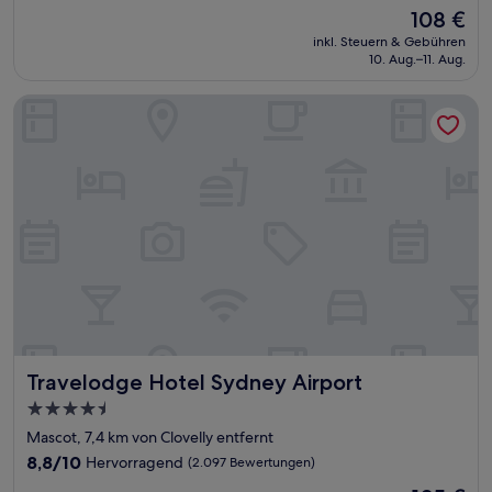
von
Der
108 €
10,
Preis
Wunderbar,
inkl. Steuern & Gebühren
beträgt
10. Aug.–11. Aug.
(1.152
108 €
Bewertungen)
Travelodge Hotel Sydney Airport
Travelodge Hotel Sydney Airport
Travelodge Hotel Sydney Airport
4.5-
Sterne-
Mascot, 7,4 km von Clovelly entfernt
Unterkunft
8.8
8,8/10
Hervorragend
(2.097 Bewertungen)
von