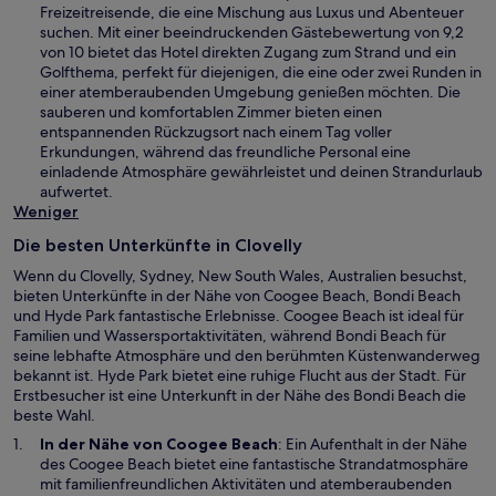
n
r
Freizeitreisende, die eine Mischung aus Luxus und Abenteuer
e
e
d
suchen. Mit einer beeindruckenden Gästebewertung von 9,2
r
u
i
von 10 bietet das Hotel direkten Zugang zum Strand und ein
g
e
n
Golfthema, perfekt für diejenigen, die eine oder zwei Runden in
e
n
e
einer atemberaubenden Umgebung genießen möchten. Die
ö
F
i
sauberen und komfortablen Zimmer bieten einen
f
e
n
entspannenden Rückzugsort nach einem Tag voller
f
n
e
Erkundungen, während das freundliche Personal eine
n
s
m
einladende Atmosphäre gewährleistet und deinen Strandurlaub
e
t
n
aufwertet.
t
e
e
Weniger
r
u
g
Die besten Unterkünfte in Clovelly
e
e
n
Wenn du Clovelly, Sydney, New South Wales, Australien besuchst,
ö
F
bieten Unterkünfte in der Nähe von Coogee Beach, Bondi Beach
f
e
und Hyde Park fantastische Erlebnisse. Coogee Beach ist ideal für
f
n
Familien und Wassersportaktivitäten, während Bondi Beach für
n
s
seine lebhafte Atmosphäre und den berühmten Küstenwanderweg
e
t
bekannt ist. Hyde Park bietet eine ruhige Flucht aus der Stadt. Für
t
e
Erstbesucher ist eine Unterkunft in der Nähe des Bondi Beach die
r
beste Wahl.
g
W
In der Nähe von
Coogee Beach
: Ein Aufenthalt in der Nähe
e
i
des Coogee Beach bietet eine fantastische Strandatmosphäre
ö
r
mit familienfreundlichen Aktivitäten und atemberaubenden
f