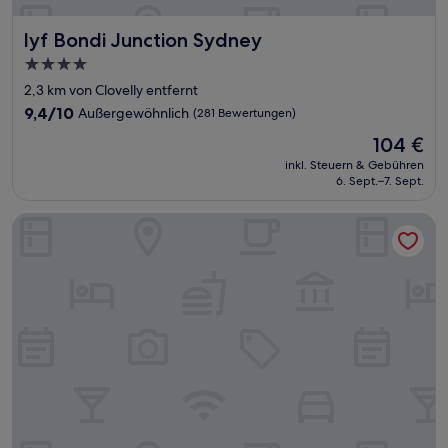
lyf Bondi Junction Sydney
lyf Bondi Junction Sydney
4.0-
Sterne-
2,3 km von Clovelly entfernt
Unterkunft
9.4
9,4/10
Außergewöhnlich
(281 Bewertungen)
von
Der
104 €
10,
Preis
Außergewöhnlich,
inkl. Steuern & Gebühren
beträgt
6. Sept.–7. Sept.
(281
104 €
Bewertungen)
Adina Apartment Hotel Coogee Sydney