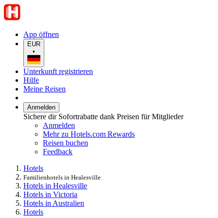
App öffnen
EUR
•
Unterkunft registrieren
Hilfe
Meine Reisen
Anmelden
Sichere dir Sofortrabatte dank Preisen für Mitglieder
Anmelden
Mehr zu Hotels.com Rewards
Reisen buchen
Feedback
Hotels
Familienhotels in Healesville
Hotels in Healesville
Hotels in Victoria
Hotels in Australien
Hotels