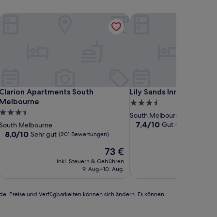
Clarion Apartments South Melbourne
Lily Sands Inn
Clarion Apartments South Melbourne
Lily Sands Inn
Clarion Apartments South
Lily Sands Inn
Melbourne
3.5-
3.5-
Sterne-
South Melbourne
Sterne-
Unterkunft
7.4
7,4/10
Gut
South Melbourne
(257 Bewertun
von
Unterkunft
8.0
8,0/10
Sehr gut
(201 Bewertungen)
10,
von
Der
Gut,
73 €
10,
Preis
(257
Sehr
inkl. Steuern & Gebühren
inkl. Steu
beträgt
Bewertungen)
gut,
9. Aug.–10. Aug.
27
73 €
(201
Bewertungen)
rde. Preise und Verfügbarkeiten können sich ändern. Es können