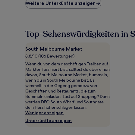
niedrigste
Weitere Unterkünfte anzeigen
Preis
pro
Nacht,
der
in
Top-Sehenswürdigkeiten in 
den
letzten
24 Stunden
South Melbourne Market
für
8.8/10 (106 Bewertungen)
einen
Aufenthalt
Wenn du von dem geschäftigen Treiben auf
mit
Märkten fasziniert bist, solltest du über einen
1 Übernachtung
davon, South Melbourne Market, bummeln,
von
wenn du in South Melbourne bist. Es
2 Erwachsenen
wimmelt in der Gegeng geradezu von
gefunden
Geschäften und Restaurants, die zum
wurde.
Bummeln einladen. Lust auf Shopping? Dann
Preise
werden DFO South Wharf und Southgate
und
dein Herz höher schlagen lassen.
Verfügbarkeiten
Weniger anzeigen
können
Unterkünfte anzeigen
sich
ändern.
Es