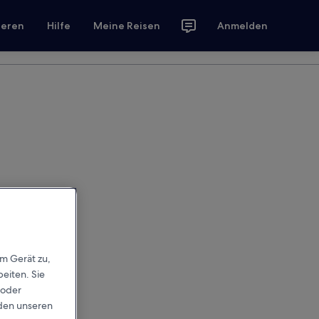
ieren
Hilfe
Meine Reisen
Anmelden
em Gerät zu,
eiten. Sie
 oder
rden unseren