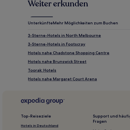
Weiter erkunden
können
zusätzliche
Bedingungen
gelten.
Unterkünfte
Mehr Möglichkeiten zum Buchen
3-Sterne-Hotels in North Melbourne
3-Sterne-Hotels in Footscray
Hotels nahe Chadstone Shopping Centre
Hotels nahe Brunswick Street
Toorak: Hotels
Hotels nahe Margaret Court Arena
Hotels nahe Carlton Gardens
Hotels nahe Young & Jackson's
Hotels nahe Eureka Tower
Hotels nahe St Kilda Pier
Top-Reiseziele
Support und häufi
Fragen
Hotels nahe Marvel Stadium
Hotels in Deutschland