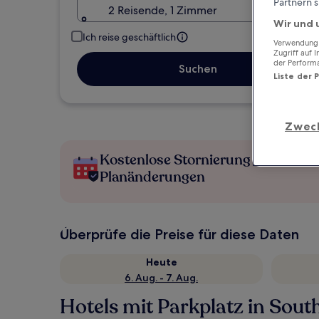
Partnern s
2 Reisende, 1 Zimmer
Wir und 
Ich reise geschäftlich
Verwendung g
Zugriff auf 
der Perform
Suchen
Liste der 
Zwec
Kostenlose Stornierung bei
Planänderungen
Überprüfe die Preise für diese Daten
Heute
6. Aug. - 7. Aug.
Hotels mit Parkplatz in Sou