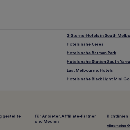
3-Sterne-Hotels in South Melb
Hotels nahe Ceres
Hotels nahe Batman Park
Hotels nahe Station South Yarr
East Melbourne: Hotels
Hotels nahe Black Light Mini Go
Burnley: Hotels
Hotels nahe Rialto Towers
Hotels nahe Melbourne Park
Saint Kilda South: Hotels
g gestellte
Für Anbieter, Affliliate-Partner
Richtlinien
und Medien
Windsor: Hotels
Allgemeine 