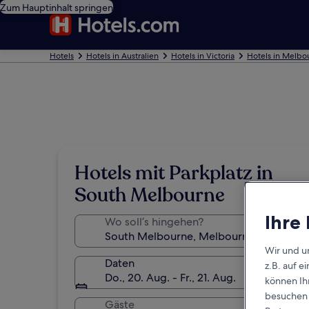
Zum Hauptinhalt springen
Hotels
Hotels in Australien
Hotels in Victoria
Hotels in Melbo
Hotels mit Parkplatz in
South Melbourne
Ihre
Wo soll’s hingehen?
Wir und u
Daten
z.B. auf 
Do., 20. Aug. - Fr., 21. Aug.
können Ihr
besuchen S
Gäste