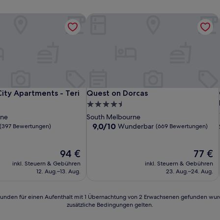
ty Apartments - Teri
Quest on Dorcas
ty Apartments - Teri
Quest on Dorcas
ity Apartments - Teri
Quest on Dorcas
4.5-
Sterne-
rne
South Melbourne
Unterkunft
9.0
9,0/10
Wunderbar
(397 Bewertungen)
(669 Bewertungen)
von
10,
Der
Wunderbar,
Der
94 €
77 €
Preis
(669
Preis
inkl. Steuern & Gebühren
inkl. Steuern & Gebühren
n)
beträgt
Bewertungen)
beträgt
12. Aug.–13. Aug.
23. Aug.–24. Aug.
94 €
77 €
24 Stunden für einen Aufenthalt mit 1 Übernachtung von 2 Erwachsenen gefunden wu
zusätzliche Bedingungen gelten.