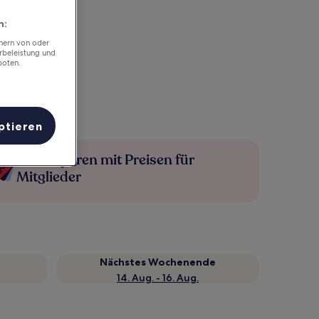
n:
chern von oder
rbeleistung und
boten.
ptieren
Mehr sparen mit Preisen für
Mitglieder
Nächstes Wochenende
14. Aug. - 16. Aug.