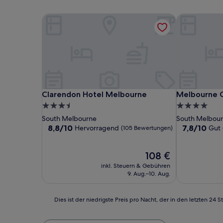
Clarendon Hotel Melbourne
Melbourne Ci
Clarendon Hotel Melbourne
Melbourne Ci
Clarendon Hotel Melbourne
Melbourne C
3.5-
4.0-
Sterne-
Sterne-
South Melbourne
South Melbou
Unterkunft
Unterkunft
8.8
7.8
8,8/10
7,8/10
Hervorragend
Gut
(105 Bewertungen)
von
von
10,
10,
Hervorragend,
Der
Gut,
108 €
(105
Preis
(397
inkl. Steuern & Gebühren
Bewertungen)
beträgt
Bewertunge
9. Aug.–10. Aug.
108 €
Dies
Dies ist der niedrigste Preis pro Nacht, der in den letzten 
ist
der