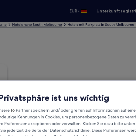
•
EUR
Unterkunft registr
urne
Hotels nahe South Melbourne
Hotels mit Parkplatz in South Melbourne
 Privatsphäre ist uns wichtig
nsere
16
Partner speichern und/ oder greifen auf Informationen auf ein
eindeutige Kennungen in Cookies, um personenbezogene Daten zu verarb
e Präferenzen akzeptieren oder verwalten. Klicken Sie dazu bitte unten
ie jederzeit die Seite der Datenschutzrichtlinie. Diese Präferenzen we