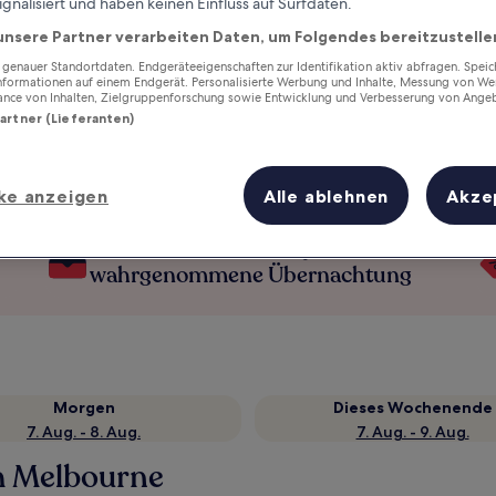
ignalisiert und haben keinen Einfluss auf Surfdaten.
unsere Partner verarbeiten Daten, um Folgendes bereitzustelle
enauer Standortdaten. Endgeräteeigenschaften zur Identifikation aktiv abfragen. Spei
Informationen auf einem Endgerät. Personalisierte Werbung und Inhalte, Messung von We
ance von Inhalten, Zielgruppenforschung sowie Entwicklung und Verbesserung von Ange
Partner (Lieferanten)
ke anzeigen
Alle ablehnen
Akze
Verdiene Prämien für jede
wahrgenommene Übernachtung
Morgen
Dieses Wochenende
7. Aug. - 8. Aug.
7. Aug. - 9. Aug.
th Melbourne