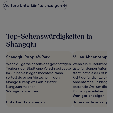
Preis
Weitere Unterkünfte anzeigen
pro
Nacht,
der
in
den
letzten
24 Stunden
Top-Sehenswürdigkeiten in
für
einen
Shangqiu
Aufenthalt
mit
1 Übernachtung
Shangqiu People's Park
Mulan Ahnentempel
von
Wenn du gerne abseits des geschäftigen
Wenn ein Museumsbesuch
2 Erwachsenen
Treibens der Stadt eine Verschnaufpause
Liste für deinen Aufentha
gefunden
im Grünen einlegen möchtest, dann
steht, hat dieser Ort be
wurde.
solltest du einen Abstecher in den
Richtige für dich zu biete
Preise
Shangqiu People's Park in Bezirk
Ahnentempel. Yinlang Rui
und
Liangyuan machen.
passende Ort, um die kult
Verfügbarkeiten
Weniger anzeigen
Yucheng zu erleben.
können
Weniger anzeigen
sich
ändern.
Unterkünfte anzeigen
Unterkünfte anzeigen
Es
können