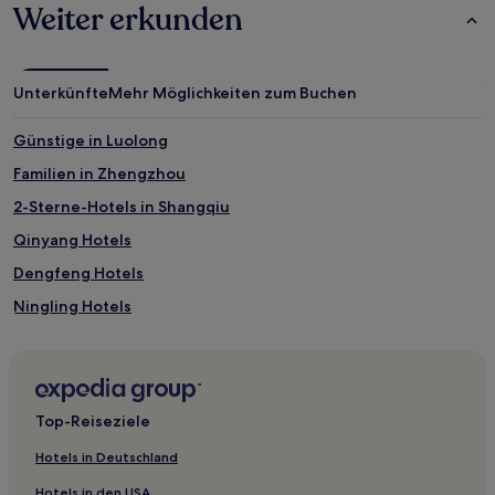
zusätzliche
Weiter erkunden
Bedingungen
gelten.
Unterkünfte
Mehr Möglichkeiten zum Buchen
Günstige in Luolong
Familien in Zhengzhou
2-Sterne-Hotels in Shangqiu
Qinyang Hotels
Dengfeng Hotels
Ningling Hotels
Hotels nahe Xinxiang-Lvzu-Pavillon
Yucheng Hotels
Stadt Ruzhou Hotels
Top-Reiseziele
Kreis Puyang Hotels
Hotels in Deutschland
Yongcheng Hotels
Hotels in den USA