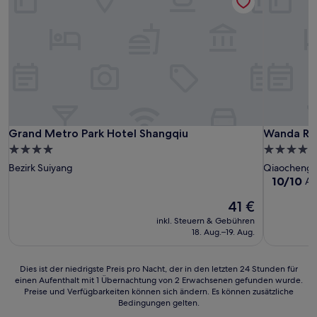
Grand Metro Park Hotel Shangqiu
Wanda Re
Grand Metro Park Hotel Shangqiu
Wanda Re
4.0-
5.0-
Sterne-
Sterne-
Bezirk Suiyang
Qiaocheng 
Unterkunft
Unterkunf
10.0
10/10
Au
von
Der
41 €
10,
Preis
Außergewö
inkl. Steuern & Gebühren
beträgt
(2
18. Aug.–19. Aug.
41 €
Bewertun
Dies
Dies ist der niedrigste Preis pro Nacht, der in den letzten 24 Stunden für
einen Aufenthalt mit 1 Übernachtung von 2 Erwachsenen gefunden wurde.
ist
Preise und Verfügbarkeiten können sich ändern. Es können zusätzliche
der
Bedingungen gelten.
niedrigste