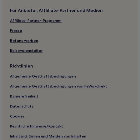
Hotels nahe Ziyun Berglandschaft
Für Anbieter, Affliliate-Partner und Medien
Hotels nahe Lutai-Hügelruinen
Affiliate-Partner-Programm
Xiuwu Hotels
Presse
Bo’ai Hotels
Hotels nahe Gelber Fluss Alte Straßen Sumpf
Bei uns werben
Hotels nahe Ehemalige Residenz von Yuan Shih-kai
Reiseveranstalter
Puyang Hotels
Richtlinien
Huojia Hotels
Allgemeine Geschäftsbedingungen
Hotels nahe Maolou Ökologisches Tourismusgebiet
Allgemeine Geschäftsbedingungen von FeWo-direkt
Taikang Hotels
Barrierefreiheit
Shenqiu Hotels
Weihui Hotels
Datenschutz
Hotels nahe Bacun-Brennofenstätte
Cookies
Hotels nahe Xu-Shichang-Ahnentempel
Rechtliche Hinweise/Kontakt
Hotels nahe Zhongzhou Menschheitsdenkmal
Inhaltsrichtlinien und Melden von Inhalten