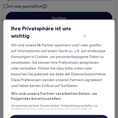
Ich reise geschäftlich
Suchen
Ihre Privatsphäre ist uns
wichtig
Kostenlose Stornierung bei
Planänderungen
Wir und unsere
16
Partner speichern und/ oder greifen
auf Informationen auf einem Gerät zu, z.B. auf eindeutige
Verdiene Prämien für jede
Kennungen in Cookies, um personenbezogene Daten zu
verarbeiten. Sie können Ihre Präferenzen akzeptieren
wahrgenommene Übernachtung
oder verwalten. Klicken Sie dazu bitte unten oder
besuchen Sie jederzeit die Seite der Datenschutzrichtlinie.
Mehr sparen mit Preisen für Mitglieder
Diese Präferenzen werden unseren Partnern signalisiert
und haben keinen Einfluss auf Surfdaten.
Wir und unsere Partner verarbeiten Daten, um
Folgendes bereitzustellen:
Überprüfe die Preise für diese Daten
Verwendung genauer Standortdaten. Endgeräteeigenschaften zur
Identifikation aktiv abfragen. Speichern von oder Zugriff auf
Heute
Morgen
Informationen auf einem Endgerät. Personalisierte Werbung und
6. Aug. - 7. Aug.
7. Aug. - 8. Aug.
Inhalte, Messung von Werbeleistung und der Performance von Inhalten,