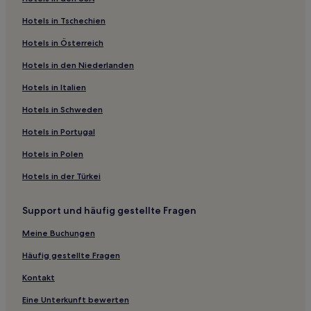
Hotels nahe Zhifang-See
Hotels in Tschechien
Baofeng Hotels
Hotels in Österreich
Hotels nahe Zhanhe-Park
Hotels in den Niederlanden
Hotels nahe Gräber des Han-Liang-Königs
Hotels in Italien
Shangcai Hotels
Hotels nahe Ziyun Hochschule
Hotels in Schweden
Hotels nahe Zhumadian Landmark Park
Hotels in Portugal
Hotels nahe Bigan-Tempelgärten
Hotels in Polen
Hotels nahe Yanshi Shangcheng Museum
Hotels in der Türkei
Hotels nahe Mingdao-Palast
Support und häufig gestellte Fragen
Hotels nahe Feilong-Spitze
Meine Buchungen
Hotels nahe Baiyun-Tempel
Pingyu Hotels
Häufig gestellte Fragen
Bezirk Shaoling: Hotels
Kontakt
Hua Hotels
Eine Unterkunft bewerten