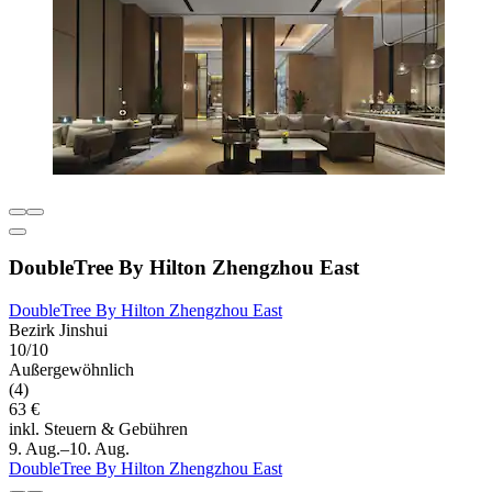
DoubleTree By Hilton Zhengzhou East
DoubleTree By Hilton Zhengzhou East
Bezirk Jinshui
10/10
Außergewöhnlich
(4)
63 €
inkl. Steuern & Gebühren
9. Aug.–10. Aug.
DoubleTree By Hilton Zhengzhou East