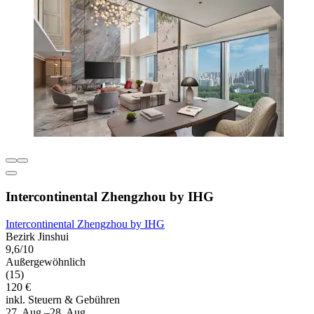
Intercontinental Zhengzhou by IHG
Intercontinental Zhengzhou by IHG
Bezirk Jinshui
9,6/10
Außergewöhnlich
(15)
120 €
inkl. Steuern & Gebühren
27. Aug.–28. Aug.