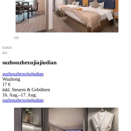
suzhouzhexujiajiudian
suzhouzhexujiajiudian
Wuzhong
17 €
inkl. Steuern & Gebühren
16. Aug.–17. Aug.
suzhouzhexujiajiudian