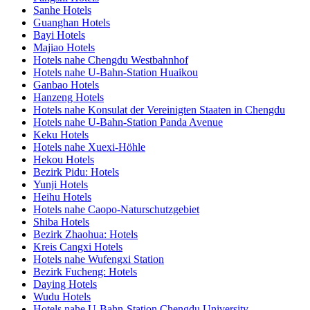
Sanhe Hotels
Guanghan Hotels
Bayi Hotels
Majiao Hotels
Hotels nahe Chengdu Westbahnhof
Hotels nahe U-Bahn-Station Huaikou
Ganbao Hotels
Hanzeng Hotels
Hotels nahe Konsulat der Vereinigten Staaten in Chengdu
Hotels nahe U-Bahn-Station Panda Avenue
Keku Hotels
Hotels nahe Xuexi-Höhle
Hekou Hotels
Bezirk Pidu: Hotels
Yunji Hotels
Heihu Hotels
Hotels nahe Caopo-Naturschutzgebiet
Shiba Hotels
Bezirk Zhaohua: Hotels
Kreis Cangxi Hotels
Hotels nahe Wufengxi Station
Bezirk Fucheng: Hotels
Daying Hotels
Wudu Hotels
Hotels nahe U-Bahn-Station Chengdu University