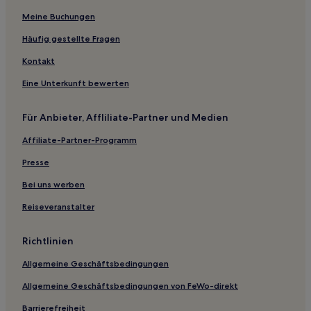
Bajiazui Hotels
Meine Buchungen
Baishan Hotels
Häufig gestellte Fragen
Hotels nahe Yunling Neue Vierte Armee Militärische
Kontakt
Ruinen
Eine Unterkunft bewerten
Shangdongting Hotels
Lujiang Hotels
Für Anbieter, Affliliate-Partner und Medien
Daqiutian Hotels
Affiliate-Partner-Programm
Nihe Hotels
Presse
Hotels nahe Xin'an Fluss Landschaftsszenerie Resort
Bei uns werben
Tongcheng Hotels
Reiseveranstalter
Hotels nahe Giant Panda Ecological Park
Hotels nahe Boshan Höhle
Richtlinien
Hotels nahe Ciyun Tempel
Allgemeine Geschäftsbedingungen
Bazhenzhen Hotels
Allgemeine Geschäftsbedingungen von FeWo-direkt
Shangpai Hotels
Barrierefreiheit