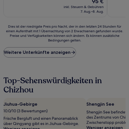
95 €
10,
Preis
Wunderbar,
inkl. Steuern & Gebühren
beträgt
(2
7. Aug.–8. Aug.
95 €
Bewertungen)
Dies
Dies ist der niedrigste Preis pro Nacht, der in den letzten 24 Stunden für
einen Aufenthalt mit 1 Übernachtung von 2 Erwachsenen gefunden wurde.
ist
Preise und Verfügbarkeiten können sich ändern. Es können zusätzliche
der
Bedingungen gelten.
niedrigste
Preis
Weitere Unterkünfte anzeigen
pro
Nacht,
der
in
den
Top-Sehenswürdigkeiten in
letzten
24 Stunden
Chizhou
für
einen
Aufenthalt
Jiuhua-Gebirge
Shengjin See
mit
1 Übernachtung
10.0/10 (3 Bewertungen)
Shengjin See befindet s
von
des Zentrums von Chizh
Frische Bergluft und einen Panoramablick
2 Erwachsenen
Zwischenstopp probleml
über Qingyang gibt es in Jiuhua-Gebirge.
gefunden
Weniger anzeigen
Weniger anzeigen