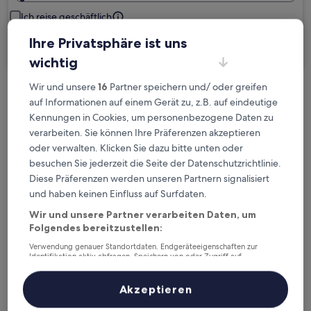
Ich reise geschäftlich
Ihre Privatsphäre ist uns
Suchen
wichtig
Wir und unsere
16
Partner speichern und/ oder greifen
Kostenlose Stornierung bei
auf Informationen auf einem Gerät zu, z.B. auf eindeutige
Planänderungen
Kennungen in Cookies, um personenbezogene Daten zu
verarbeiten. Sie können Ihre Präferenzen akzeptieren
oder verwalten. Klicken Sie dazu bitte unten oder
Verdiene Prämien für jede
besuchen Sie jederzeit die Seite der Datenschutzrichtlinie.
wahrgenommene Übernachtung
Diese Präferenzen werden unseren Partnern signalisiert
und haben keinen Einfluss auf Surfdaten.
Mehr sparen mit Preisen für Mitglieder
Wir und unsere Partner verarbeiten Daten, um
Folgendes bereitzustellen:
Verwendung genauer Standortdaten. Endgeräteeigenschaften zur
Identifikation aktiv abfragen. Speichern von oder Zugriff auf
Überprüfe die Preise für diese Daten
Informationen auf einem Endgerät. Personalisierte Werbung und
Inhalte, Messung von Werbeleistung und der Performance von Inhalten,
Zielgruppenforschung sowie Entwicklung und Verbesserung von
Akzeptieren
Heute
Morgen
Angeboten.
6. Aug. - 7. Aug.
7. Aug. - 8. Aug.
Liste der Partner (Lieferanten)