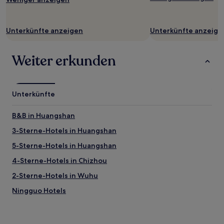
wurde.
Preise
und
Verfügbarkeiten
Unterkünfte anzeigen
Unterkünfte anzeige
können
sich
ändern.
Weiter erkunden
Es
können
zusätzliche
Bedingungen
Unterkünfte
gelten.
B&B in Huangshan
3-Sterne-Hotels in Huangshan
5-Sterne-Hotels in Huangshan
4-Sterne-Hotels in Chizhou
2-Sterne-Hotels in Wuhu
Ningguo Hotels
Nanling Hotels
Qimen Hotels