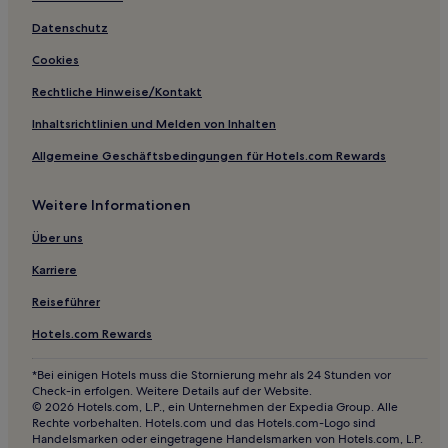
Hotels nahe Zhou Yu Friedhof
Datenschutz
Shexian Hotels
Cookies
Shaijiwan Hotels
Rechtliche Hinweise/Kontakt
Kreis Wuwei Hotels
Inhaltsrichtlinien und Melden von Inhalten
Hotels nahe Wannan Tudun Gräber
Allgemeine Geschäftsbedingungen für Hotels.com Rewards
Zouda Hotels
Hotels nahe Huangshan-Heißquelle
Weitere Informationen
Taihu Hotels
Über uns
Ketan Hotels
Karriere
Jinniu Hotels
Reiseführer
Hotels nahe Qiyun Mountain National Geopark
Hotels.com Rewards
Hotels nahe Bantang-Heißquelle
Hejiadian Hotels
*Bei einigen Hotels muss die Stornierung mehr als 24 Stunden vor
Check-in erfolgen. Weitere Details auf der Website.
Hotels nahe Huangshan Tangmo Scenic Spot
© 2026 Hotels.com, L.P., ein Unternehmen der Expedia Group. Alle
Rechte vorbehalten. Hotels.com und das Hotels.com-Logo sind
Hotels nahe Tianjing Berg
Handelsmarken oder eingetragene Handelsmarken von Hotels.com, L.P.