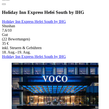
Holiday Inn Express Hefei South by IHG
Holiday Inn Express Hefei South by IHG
Shushan
7,6/10
Gut
(22 Bewertungen)
35 €
inkl. Steuern & Gebühren
18. Aug.–19. Aug.
Holiday Inn Express Hefei South by IHG