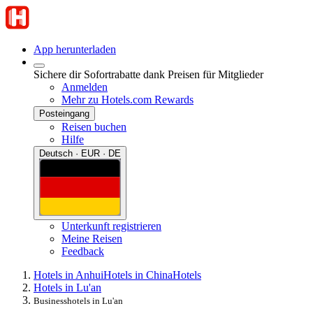
App herunterladen
Sichere dir Sofortrabatte dank Preisen für Mitglieder
Anmelden
Mehr zu Hotels.com Rewards
Posteingang
Reisen buchen
Hilfe
Deutsch · EUR · DE
Unterkunft registrieren
Meine Reisen
Feedback
Hotels in Anhui
Hotels in China
Hotels
Hotels in Lu'an
Businesshotels in Lu'an