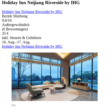
Holiday Inn Neijiang Riverside by IHG
Holiday Inn Neijiang Riverside by IHG
Bezirk Shizhong
9,8/10
Außergewöhnlich
(6 Bewertungen)
35 €
inkl. Steuern & Gebühren
16. Aug.–17. Aug.
Holiday Inn Neijiang Riverside by IHG