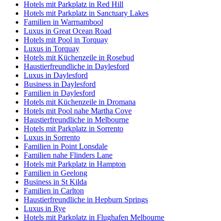
Hotels mit Parkplatz in Red Hill
Hotels mit Parkplatz in Sanctuary Lakes
Familien in Warrnambool
Luxus in Great Ocean Road
Hotels mit Pool in Torquay
Luxus in Torquay
Hotels mit Küchenzeile in Rosebud
Haustierfreundliche in Daylesford
Luxus in Daylesford
Business in Daylesford
Familien in Daylesford
Hotels mit Küchenzeile in Dromana
Hotels mit Pool nahe Martha Cove
Haustierfreundliche in Melbourne
Hotels mit Parkplatz in Sorrento
Luxus in Sorrento
Familien in Point Lonsdale
Familien nahe Flinders Lane
Hotels mit Parkplatz in Hampton
Familien in Geelong
Business in St Kilda
Familien in Carlton
Haustierfreundliche in Hepburn Springs
Luxus in Rye
Hotels mit Parkplatz in Flughafen Melbourne