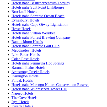
Hotels nahe Besucherzentrum Torquay
Hotels nahe Split Point Lighthouse
Brucknell Hotels
Hotels nahe Sorrento Ocean Beach
Eynesbury: Hotels
Hotels nahe Cape Otway Lightstation
Hesse Hotels
Hotels nahe Station Werribee
Hotels nahe Forrest Brewing Company
Bannockburn Hotels
Hotels nahe Sorrento Golf Club
Maddingley: Hotels
Lake Bolac Hotels
Colac East: Hotels
Hotels nahe Peninsula Hot Springs
Barunah Plains Hotels
Armstrong Creek: Hotels
Darlington Hotels
Fingal: Hotels
Hotels nahe Marengo Nature Conservation Reserve
Hotels nahe Wildreservat Tower Hill
Nareeb Hotels
The Cove Hotels
Rye: Hotels
Eurack Hotels