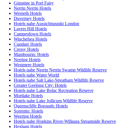
Günstige in Port Fairy
Nerrin Nerrin Hotels
Werneth Hotels
Duverney Hotels
Hotels nahe Aussichtspunkt London
Lavers Hill Hotels
Camperdown Hotels
Winchelsea Hotels
Cundare Hotels
Cressy Hotels
Mambourin: Hotels
Nerring Hotels
Westmere Hotels
Hotels nahe Nerrin Nerrin Swamp Wildlife Reserve
Hotels nahe Water World
Hotels nahe Salt Lake-Streatham Wildlife Reserve
Greater Geelong City: Hotels
Hotels nahe Lake Bolac Recreation Reserve
Mortlake Hotels
Hotels nahe Lake Jollicum Wildlife Reserve
Queenscliffe Borough: Hotels
Sorrento: Hotels
Weering Hotels
Hotels nahe Hopkins River-Willaura Streamside Reserve
Hexham Hotels