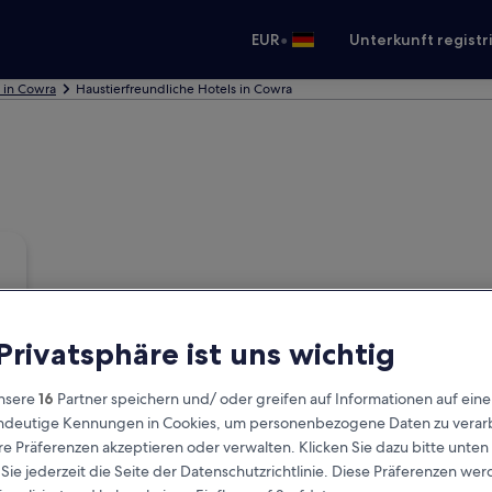
•
EUR
Unterkunft registr
 in Cowra
Haustierfreundliche Hotels in Cowra
 Privatsphäre ist uns wichtig
nsere
16
Partner speichern und/ oder greifen auf Informationen auf ein
eindeutige Kennungen in Cookies, um personenbezogene Daten zu verarb
e Präferenzen akzeptieren oder verwalten. Klicken Sie dazu bitte unten
ie jederzeit die Seite der Datenschutzrichtlinie. Diese Präferenzen we