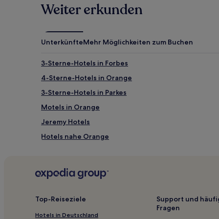
Weiter erkunden
zusätzliche
Bedingungen
gelten.
Unterkünfte
Mehr Möglichkeiten zum Buchen
3-Sterne-Hotels in Forbes
4-Sterne-Hotels in Orange
3-Sterne-Hotels in Parkes
Motels in Orange
Jeremy Hotels
Hotels nahe Orange
Portland Hotels
Hotels nahe Temora
Orange City: Hotels
Hampton Hotels
Top-Reiseziele
Support und häufi
Fragen
Hotels nahe Utes In The Paddock
Hotels in Deutschland