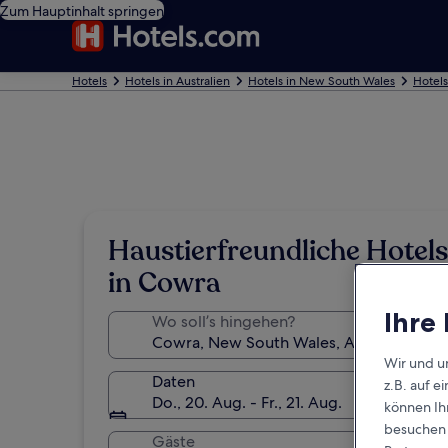
Zum Hauptinhalt springen
Hotels
Hotels in Australien
Hotels in New South Wales
Hotels
Haustierfreundliche Hotels
in Cowra
Ihre
Wo soll’s hingehen?
Wir und u
Daten
z.B. auf 
Do., 20. Aug. - Fr., 21. Aug.
können Ihr
besuchen S
Gäste