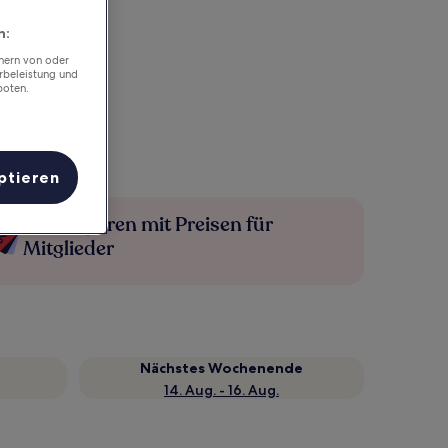
n:
chern von oder
rbeleistung und
boten.
ptieren
Mehr sparen mit Preisen für
Mitglieder
Nächstes Wochenende
14. Aug. - 16. Aug.