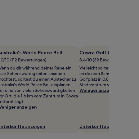
ustralia's World Peace Bell
Cowra Golf Club
.0/10 (112 Bewertungen)
8.4/10 (39 Bewertungen)
enn du dir während deiner Reise ein
Vielleicht solltest du beim Cow
aar Sehenswürdigkeiten ansehen
an deinem Schwung feilen, ei
öchtest, solltest du einen Abstecher zu
Golfplatz in 0,8 km Entfernun
ustralia's World Peace Bell einplanen –
Stadtzentrum von Cowra.
ur eine von vielen Sehenswürdigkeiten
Weniger anzeigen
or Ort, die 1,6 km vom Zentrum in Cowra
ntfernt liegt.
eniger anzeigen
nterkünfte anzeigen
Unterkünfte anzeigen