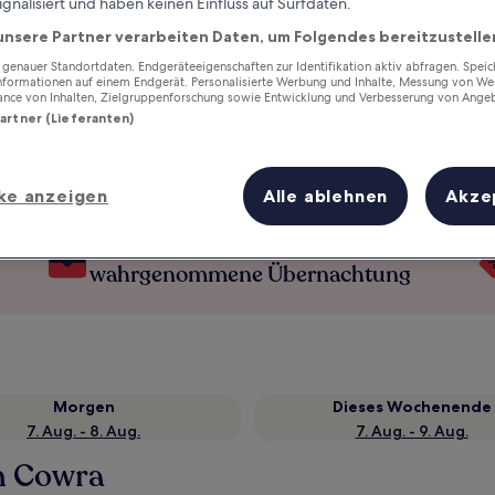
ignalisiert und haben keinen Einfluss auf Surfdaten.
unsere Partner verarbeiten Daten, um Folgendes bereitzustelle
enauer Standortdaten. Endgeräteeigenschaften zur Identifikation aktiv abfragen. Spei
Informationen auf einem Endgerät. Personalisierte Werbung und Inhalte, Messung von We
ance von Inhalten, Zielgruppenforschung sowie Entwicklung und Verbesserung von Ange
Partner (Lieferanten)
ke anzeigen
Alle ablehnen
Akze
Verdiene Prämien für jede
wahrgenommene Übernachtung
Morgen
Dieses Wochenende
7. Aug. - 8. Aug.
7. Aug. - 9. Aug.
in Cowra