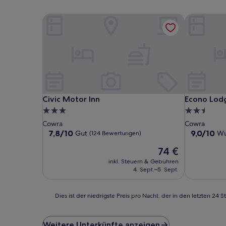
Civic Motor Inn
Econo Lodg
Civic Motor Inn
Econo Lodg
Civic Motor Inn
Econo Lod
3.0-
2.5-
Sterne-
Sterne-
Cowra
Cowra
Unterkunft
Unterkunft
7.8
9.0
7,8/10
9,0/10
Gut
Wu
(124 Bewertungen)
von
von
Der
74 €
10,
10,
Preis
Gut,
Wunderbar
inkl. Steuern & Gebühren
beträgt
(124
(339
4. Sept.–5. Sept.
74 €
Bewertungen)
Bewertung
Dies
Dies ist der niedrigste Preis pro Nacht, der in den letzten 
ist
der
niedrigste
Weitere Unterkünfte anzeigen