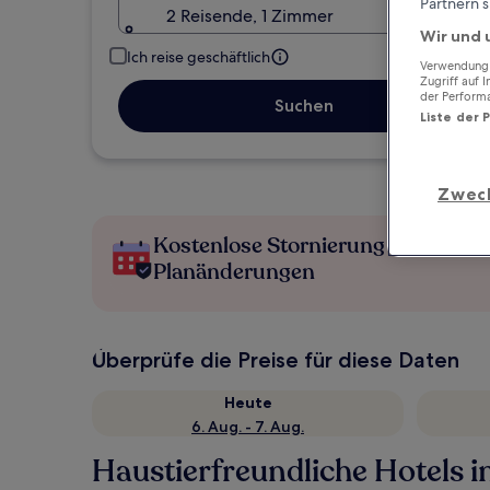
Partnern s
2 Reisende, 1 Zimmer
Wir und 
Ich reise geschäftlich
Verwendung g
Zugriff auf 
der Perform
Suchen
Liste der 
Zwec
Kostenlose Stornierung bei
Planänderungen
Überprüfe die Preise für diese Daten
Heute
6. Aug. - 7. Aug.
Haustierfreundliche Hotels 