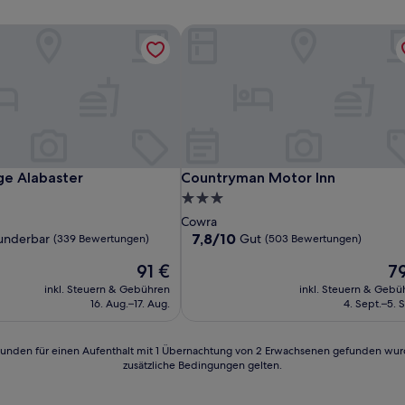
e Alabaster
Countryman Motor Inn
e Alabaster
Countryman Motor Inn
ge Alabaster
Countryman Motor Inn
3.0-
Sterne-
Cowra
Unterkunft
7.8
7,8/10
nderbar
Gut
(339 Bewertungen)
(503 Bewertungen)
von
Der
De
91 €
7
10,
Preis
Pre
,
Gut,
inkl. Steuern & Gebühren
inkl. Steuern & Gebü
beträgt
be
(503
16. Aug.–17. Aug.
4. Sept.–5. 
91 €
79
en)
Bewertungen)
24 Stunden für einen Aufenthalt mit 1 Übernachtung von 2 Erwachsenen gefunden wu
zusätzliche Bedingungen gelten.