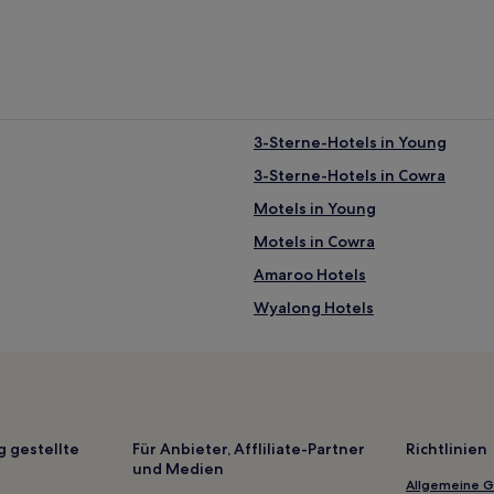
3-Sterne-Hotels in Young
3-Sterne-Hotels in Cowra
Motels in Young
Motels in Cowra
Amaroo Hotels
Wyalong Hotels
Gobarralong Hotels
Hotels nahe Ray Morcom Reser
Temora Hotels
Parkes Hotels
g gestellte
Für Anbieter, Affliliate-Partner
Richtlinien
und Medien
Cullen Bullen Hotels
Allgemeine 