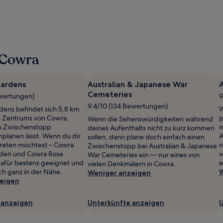
 Cowra
ardens
Australian & Japanese War
A
Cemeteries
ewertungen)
9
9.4/10 (134 Bewertungen)
ens befindet sich 5,8 km
W
s Zentrums von Cowra,
p
Wenn die Sehenswürdigkeiten während
in Zwischenstopp
m
deines Aufenthalts nicht zu kurz kommen
nplanen lässt. Wenn du dir
A
sollen, dann plane doch einfach einen
treten möchtest – Cowra
n
Zwischenstopp bei Australian & Japanese
den und Cowra Rose
v
War Cemeteries ein — nur eines von
afür bestens geeignet und
e
vielen Denkmälern in Cowra.
h ganz in der Nähe.
W
Weniger anzeigen
eigen
 anzeigen
Unterkünfte anzeigen
U