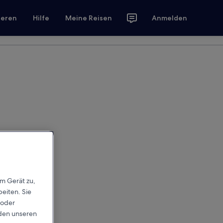
ieren
Hilfe
Meine Reisen
Anmelden
em Gerät zu,
eiten. Sie
 oder
rden unseren