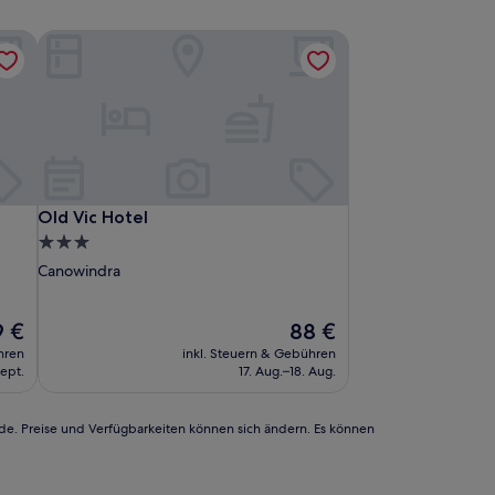
Old Vic Hotel
Old Vic Hotel
Old Vic Hotel
3.0-
Sterne-
Canowindra
Unterkunft
r
Der
9 €
88 €
is
Preis
hren
inkl. Steuern & Gebühren
trägt
beträgt
Sept.
17. Aug.–18. Aug.
 €
88 €
rde. Preise und Verfügbarkeiten können sich ändern. Es können