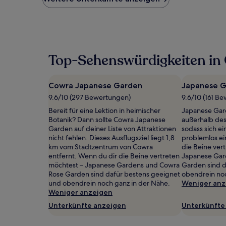
Preis
pro
Nacht,
der
in
den
Top-Sehenswürdigkeiten in
letzten
24 Stunden
für
Cowra Japanese Garden
Japanese G
einen
Aufenthalt
9.6/10 (297 Bewertungen)
9.6/10 (161 B
mit
Bereit für eine Lektion in heimischer
Japanese Gard
1 Übernachtung
Botanik? Dann sollte Cowra Japanese
außerhalb de
von
Garden auf deiner Liste von Attraktionen
sodass sich e
2 Erwachsenen
nicht fehlen. Dieses Ausflugsziel liegt 1,8
problemlos ei
gefunden
km vom Stadtzentrum von Cowra
die Beine ver
wurde.
entfernt. Wenn du dir die Beine vertreten
Japanese Gar
Preise
möchtest – Japanese Gardens und Cowra
Garden sind d
und
Rose Garden sind dafür bestens geeignet
obendrein noc
Verfügbarkeiten
und obendrein noch ganz in der Nähe.
Weniger anz
können
Weniger anzeigen
sich
Unterkünfte anzeigen
Unterkünfte
ändern.
Es
können