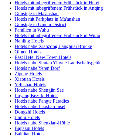
Hotels mit inbegriffenem Frühstück in Hefei
Hotels mit inbegriffenem Frühstück in Anqing
Günstige in Ma'anshan
Hotels mit Parkplatz in Ma'anshan
Günstige in Guichi District
Familien in Wuhu
Hotels mit inbegriffenem Frühstück in Wuhu
Nanling Hotels
Hotels nahe Xianzong Jianghuai Brücke
Qimen Hotels
East Hefei New Town Hotels
Hotels nahe Shutan Yinyue Landschaftsgebiet
Hotels nahe Yeren Dorf
Zipeng Hotels
Xiaotian Hotels
Yefushan Hotels
Hotels nahe Shengjin See
Luyang Bezirk: Hotels
Hotels nahe Fangte Paradies
Hotels nahe Laoshan Insel
Dongzhi Hotels
Jinniu Hotels
Hotels nahe Shenxian-Höhle
Bajiazui Hotels
Bainitan Hotels