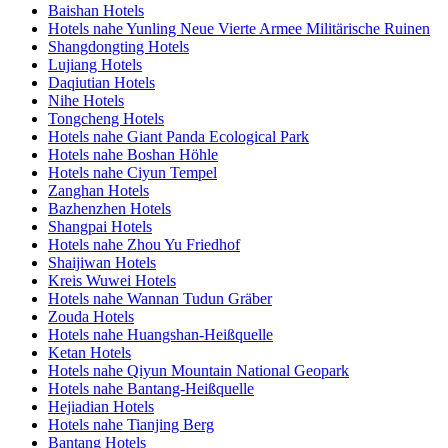
Baishan Hotels
Hotels nahe Yunling Neue Vierte Armee Militärische Ruinen
Shangdongting Hotels
Lujiang Hotels
Daqiutian Hotels
Nihe Hotels
Tongcheng Hotels
Hotels nahe Giant Panda Ecological Park
Hotels nahe Boshan Höhle
Hotels nahe Ciyun Tempel
Zanghan Hotels
Bazhenzhen Hotels
Shangpai Hotels
Hotels nahe Zhou Yu Friedhof
Shaijiwan Hotels
Kreis Wuwei Hotels
Hotels nahe Wannan Tudun Gräber
Zouda Hotels
Hotels nahe Huangshan-Heißquelle
Ketan Hotels
Hotels nahe Qiyun Mountain National Geopark
Hotels nahe Bantang-Heißquelle
Hejiadian Hotels
Hotels nahe Tianjing Berg
Bantang Hotels