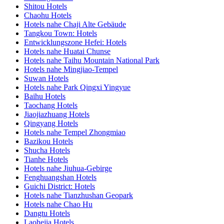
Shitou Hotels
Chaohu Hotels
Hotels nahe Chaji Alte Gebäude
Tangkou Town: Hotels
Entwicklungszone Hefei: Hotels
Hotels nahe Huatai Chunse
Hotels nahe Taihu Mountain National Park
Hotels nahe Mingjiao-Tempel
Suwan Hotels
Hotels nahe Park Qingxi Yingyue
Baihu Hotels
Taochang Hotels
Jiaojiazhuang Hotels
Qingyang Hotels
Hotels nahe Tempel Zhongmiao
Bazikou Hotels
Shucha Hotels
Tianhe Hotels
Hotels nahe Jiuhua-Gebirge
Fenghuangshan Hotels
Guichi District: Hotels
Hotels nahe Tianzhushan Geopark
Hotels nahe Chao Hu
Dangtu Hotels
Laohejia Hotels