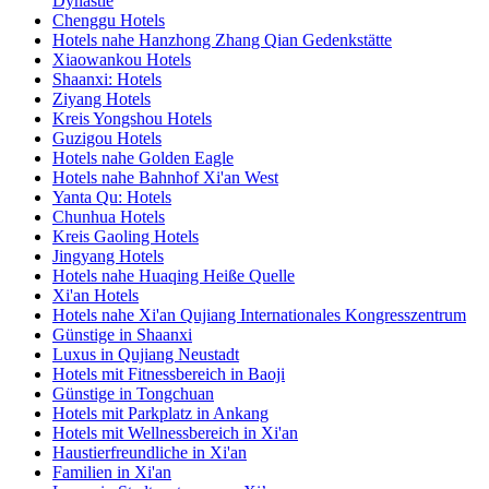
Dynastie
Chenggu Hotels
Hotels nahe Hanzhong Zhang Qian Gedenkstätte
Xiaowankou Hotels
Shaanxi: Hotels
Ziyang Hotels
Kreis Yongshou Hotels
Guzigou Hotels
Hotels nahe Golden Eagle
Hotels nahe Bahnhof Xi'an West
Yanta Qu: Hotels
Chunhua Hotels
Kreis Gaoling Hotels
Jingyang Hotels
Hotels nahe Huaqing Heiße Quelle
Xi'an Hotels
Hotels nahe Xi'an Qujiang Internationales Kongresszentrum
Günstige in Shaanxi
Luxus in Qujiang Neustadt
Hotels mit Fitnessbereich in Baoji
Günstige in Tongchuan
Hotels mit Parkplatz in Ankang
Hotels mit Wellnessbereich in Xi'an
Haustierfreundliche in Xi'an
Familien in Xi'an