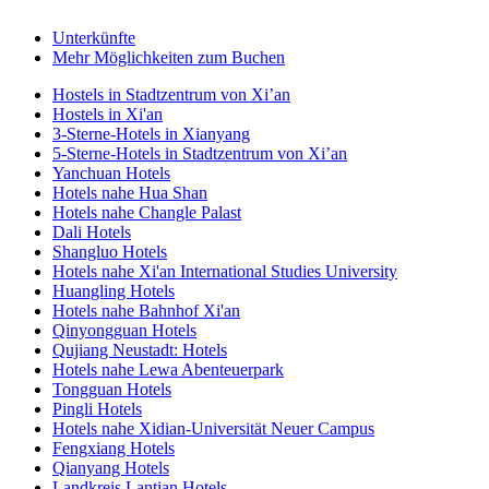
Unterkünfte
Mehr Möglichkeiten zum Buchen
Hostels in Stadtzentrum von Xi’an
Hostels in Xi'an
3-Sterne-Hotels in Xianyang
5-Sterne-Hotels in Stadtzentrum von Xi’an
Yanchuan Hotels
Hotels nahe Hua Shan
Hotels nahe Changle Palast
Dali Hotels
Shangluo Hotels
Hotels nahe Xi'an International Studies University
Huangling Hotels
Hotels nahe Bahnhof Xi'an
Qinyongguan Hotels
Qujiang Neustadt: Hotels
Hotels nahe Lewa Abenteuerpark
Tongguan Hotels
Pingli Hotels
Hotels nahe Xidian-Universität Neuer Campus
Fengxiang Hotels
Qianyang Hotels
Landkreis Lantian Hotels