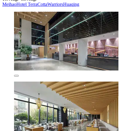
MeihaoHotel TerraCottaWarriorsHuaqing