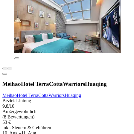
MeihaoHotel TerraCottaWarriorsHuaqing
MeihaoHotel TerraCottaWarriorsHuaqing
Bezirk Lintong
9,8/10
Außergewöhnlich
(8 Bewertungen)
53 €
inkl. Steuern & Gebühren
10. Aug.–11. Aug.