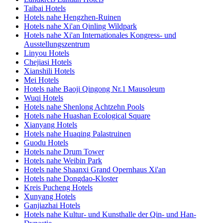
Taibai Hotels
Hotels nahe Hengzhen-Ruinen
Hotels nahe Xi'an Qinling Wildpark
Hotels nahe Xi'an Internationales Kongress- und
Ausstellungszentrum
Linyou Hotels
Chejiasi Hotels
Xianshili Hotels
Mei Hotels
Hotels nahe Baoji Qingong Nr.1 Mausoleum
Wuqi Hotels
Hotels nahe Shenlong Achtzehn Pools
Hotels nahe Huashan Ecological Square
Xianyang Hotels
Hotels nahe Huaqing Palastruinen
Guodu Hotels
Hotels nahe Drum Tower
Hotels nahe Weibin Park
Hotels nahe Shaanxi Grand Opernhaus Xi'an
Hotels nahe Dongdao-Kloster
Kreis Pucheng Hotels
Xunyang Hotels
Ganjiazhai Hotels
Hotels nahe Kultur- und Kunsthalle der Qin- und Han-