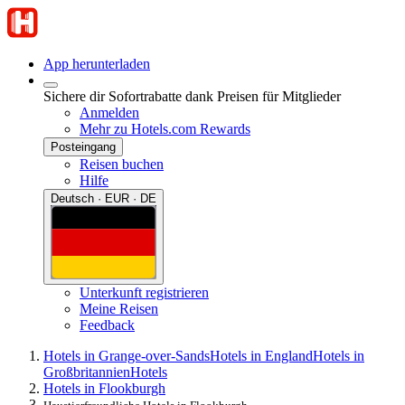
App herunterladen
Sichere dir Sofortrabatte dank Preisen für Mitglieder
Anmelden
Mehr zu Hotels.com Rewards
Posteingang
Reisen buchen
Hilfe
Deutsch · EUR · DE
Unterkunft registrieren
Meine Reisen
Feedback
Hotels in Grange-over-Sands
Hotels in England
Hotels in
Großbritannien
Hotels
Hotels in Flookburgh