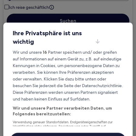
Ich reise geschäftlich
Suchen
Ihre Privatsphäre ist uns
wichtig
Kostenlose Stornierung bei
Planänderungen
Wir und unsere
16
Partner speichern und/ oder greifen
auf Informationen auf einem Gerät zu, z.B. auf eindeutige
Verdiene Prämien für jede
Kennungen in Cookies, um personenbezogene Daten zu
wahrgenommene Übernachtung
verarbeiten. Sie können Ihre Präferenzen akzeptieren
oder verwalten. Klicken Sie dazu bitte unten oder
besuchen Sie jederzeit die Seite der Datenschutzrichtlinie.
Mehr sparen mit Preisen für Mitglieder
Diese Präferenzen werden unseren Partnern signalisiert
und haben keinen Einfluss auf Surfdaten.
Wir und unsere Partner verarbeiten Daten, um
Folgendes bereitzustellen:
Überprüfe die Preise für diese Daten
Verwendung genauer Standortdaten. Endgeräteeigenschaften zur
Heute
Morgen
Identifikation aktiv abfragen. Speichern von oder Zugriff auf
Informationen auf einem Endgerät. Personalisierte Werbung und
6. Aug. - 7. Aug.
7. Aug. - 8. Aug.
Inhalte, Messung von Werbeleistung und der Performance von Inhalten,