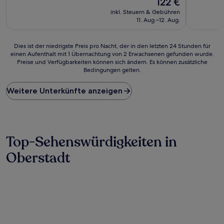
122 €
10,
10,
Preis
Außergewöhnlich,
Hervorrag
inkl. Steuern & Gebühren
beträgt
(1.003
(1.003
11. Aug.–12. Aug.
122 €
Bewertungen)
Bewertun
Dies
Dies ist der niedrigste Preis pro Nacht, der in den letzten 24 Stunden für
einen Aufenthalt mit 1 Übernachtung von 2 Erwachsenen gefunden wurde.
ist
Preise und Verfügbarkeiten können sich ändern. Es können zusätzliche
der
Bedingungen gelten.
niedrigste
Preis
Weitere Unterkünfte anzeigen
pro
Nacht,
der
in
den
letzten
Top-Sehenswürdigkeiten in
24 Stunden
Oberstadt
für
einen
Aufenthalt
mit
1 Übernachtung
von
2 Erwachsenen
gefunden