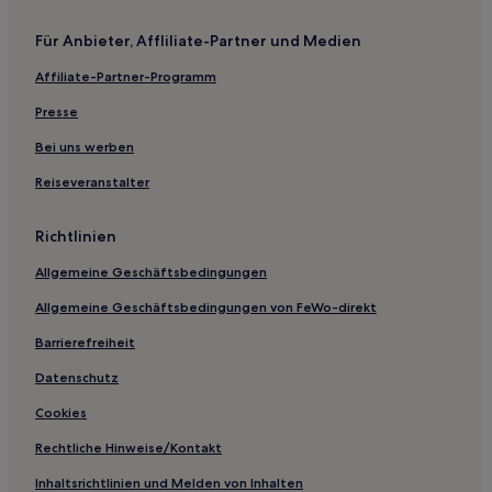
Hotels nahe Straßenbahnhaltestelle Géo Bernier
Region Brüssel-Hauptstadt: Hotels
Für Anbieter, Affliliate-Partner und Medien
Hotels nahe Gemeindemuseum von Woluwe-Saint-
Affiliate-Partner-Programm
Lambert
Presse
Hotels nahe Station Jardin Botanique / Kruidtuin
Bei uns werben
Hotels nahe Station Hankar
Reiseveranstalter
Hotels nahe Kindermuseum
Dansaert: Hotels
Richtlinien
Brüssel Hotels
Allgemeine Geschäftsbedingungen
Matongé: Hotels
Allgemeine Geschäftsbedingungen von FeWo-direkt
Quartier du Sablon - Zavelwijk: Hotels
Barrierefreiheit
Hotels nahe Station Montgomery
Datenschutz
Hotels nahe Station De Brouckère
Cookies
Hotels nahe Straßenbahnhaltestelle Vleurgat
Rechtliche Hinweise/Kontakt
Quartier du Centre – Centrumwijk: Hotels
Hotels nahe Straßenbahnhaltestelle Bailli
Inhaltsrichtlinien und Melden von Inhalten