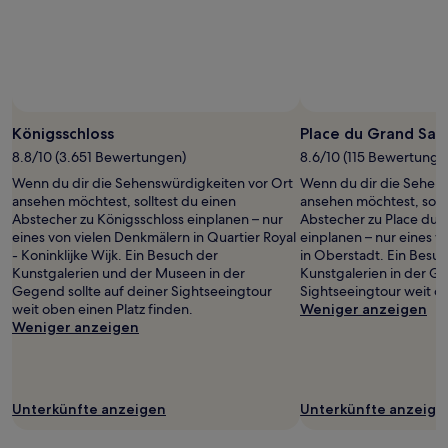
wurde.
Preise
und
Verfügbarkeiten
können
sich
Foto von Vistbelgium.com/JP Remy
ändern.
Öffentliches
Es
Foto
Königsschloss
Place du Grand Sab
können
von
8.8/10 (3.651 Bewertungen)
8.6/10 (115 Bewertunge
zusätzliche
Vistbelgium.com/JP
Wenn du dir die Sehenswürdigkeiten vor Ort
Wenn du dir die Sehens
Bedingungen
Remy
ansehen möchtest, solltest du einen
ansehen möchtest, sollt
gelten.
Abstecher zu Königsschloss einplanen – nur
Abstecher zu Place du 
eines von vielen Denkmälern in Quartier Royal
einplanen – nur eines 
- Koninklijke Wijk. Ein Besuch der
in Oberstadt. Ein Besu
Kunstgalerien und der Museen in der
Kunstgalerien in der Ge
Gegend sollte auf deiner Sightseeingtour
Sightseeingtour weit ob
weit oben einen Platz finden.
Weniger anzeigen
Weniger anzeigen
Unterkünfte anzeigen
Unterkünfte anzeige