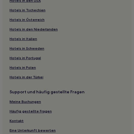
Hotels in den USA
Quartier des Quais - Kaaienwijk: Hotels
Hotels in Tschechien
Ixelles: Hotels
Hotels in Österreich
Hotels nahe Hauptstadthäuser des Architekten Victor
Horta
Hotels in den Niederlanden
Hotels nahe Rue Faider 83
Hotels in Italien
Dailly: Hotels
Hotels in Schweden
Hotels nahe Étangs d'Ixelles
Hotels in Portugal
Quartier Midi-Lemonnier – Zuid-Lemonnierwijk: Hotels
Hotels in Polen
Hotels nahe Architekturmuseum La Loge
Hotels in der Türkei
Hotels nahe Schaerbeek Biermuseum
Hotels nahe Straßenbahnhaltestelle Petit Sablon
Support und häufig gestellte Fragen
Quartier Royal - Koninklijke Wijk: Hotels
Meine Buchungen
Etterbeek: Hotels
Häufig gestellte Fragen
Hotels nahe Bahnhof Brüssel-Meiser
Kontakt
Hotels nahe Bahnhof Evere
Eine Unterkunft bewerten