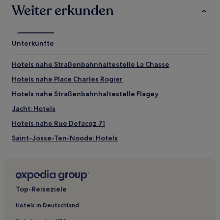
Weiter erkunden
Unterkünfte
Hotels nahe Straßenbahnhaltestelle La Chasse
Hotels nahe Place Charles Rogier
Hotels nahe Straßenbahnhaltestelle Flagey
Jacht: Hotels
Hotels nahe Rue Defacqz 71
Saint-Josse-Ten-Noode: Hotels
Hotels nahe Le Botanique
Hotels nahe Station Georges Henri
Hotels nahe Management Centre Europe
Top-Reiseziele
Quartier Marais-Jacqmain - Wijk Marais-Jacqmain: Hotels
Hotels in Deutschland
Hotels nahe Straßenbahnhaltestelle Église Saint-Servais