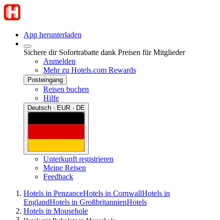
App herunterladen
Sichere dir Sofortrabatte dank Preisen für Mitglieder
Anmelden
Mehr zu Hotels.com Rewards
Posteingang
Reisen buchen
Hilfe
Deutsch · EUR · DE
Unterkunft registrieren
Meine Reisen
Feedback
Hotels in Penzance
Hotels in Cornwall
Hotels in
England
Hotels in Großbritannien
Hotels
Hotels in Mousehole