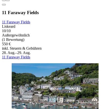
11 Faraway Fields
11 Faraway Fields
Liskeard
10/10
Außergewöhnlich
(1 Bewertung)
550 €
inkl. Steuern & Gebühren
28. Aug.–29. Aug.
11 Faraway Fields