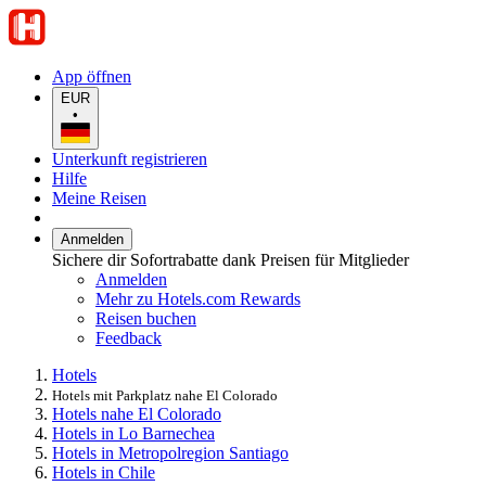
App öffnen
EUR
•
Unterkunft registrieren
Hilfe
Meine Reisen
Anmelden
Sichere dir Sofortrabatte dank Preisen für Mitglieder
Anmelden
Mehr zu Hotels.com Rewards
Reisen buchen
Feedback
Hotels
Hotels mit Parkplatz nahe El Colorado
Hotels nahe El Colorado
Hotels in Lo Barnechea
Hotels in Metropolregion Santiago
Hotels in Chile