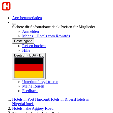
App herunterladen
Sichere dir Sofortrabatte dank Preisen für Mitglieder
Anmelden
Mehr zu Hotels.com Rewards
Posteingang
Reisen buchen
Hilfe
Deutsch · EUR · DE
Unterkunft registrieren
Meine Reisen
Feedback
Hotels in Port Harcourt
Hotels in Rivers
Hotels in
Nigeria
Hotels
Hotels nahe Aggrey Road