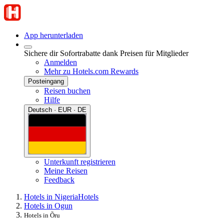
App herunterladen
Sichere dir Sofortrabatte dank Preisen für Mitglieder
Anmelden
Mehr zu Hotels.com Rewards
Posteingang
Reisen buchen
Hilfe
Deutsch · EUR · DE
Unterkunft registrieren
Meine Reisen
Feedback
Hotels in Nigeria
Hotels
Hotels in Ogun
Hotels in Õru