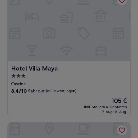
Hotel Villa Maya
Hotel Villa Maya
3.0-
Sterne-
Cascina
Unterkunft
8.4
8,4/10
Sehr gut
(82 Bewertungen)
von
Der
105 €
10,
Preis
Sehr
inkl. Steuern & Gebühren
beträgt
7. Aug.–8. Aug.
gut,
105 €
(82
Bewertungen)
Albergo Roma