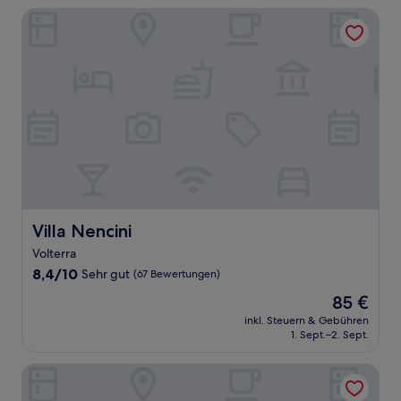
Villa Nencini
Villa Nencini
Villa Nencini
Volterra
8.4
8,4/10
Sehr gut
(67 Bewertungen)
von
Der
85 €
10,
Preis
Sehr
inkl. Steuern & Gebühren
beträgt
1. Sept.–2. Sept.
gut,
85 €
(67
Bewertungen)
B&B HOTEL Pisa Airport