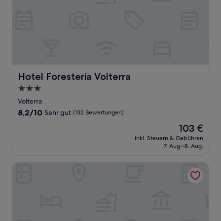
Hotel Foresteria Volterra
Hotel Foresteria Volterra
3.0-
Sterne-
Volterra
Unterkunft
8.2
8,2/10
Sehr gut
(132 Bewertungen)
von
Der
103 €
10,
Preis
Sehr
inkl. Steuern & Gebühren
beträgt
7. Aug.–8. Aug.
gut,
103 €
(132
Bewertungen)
Hotel Volterra In Superior