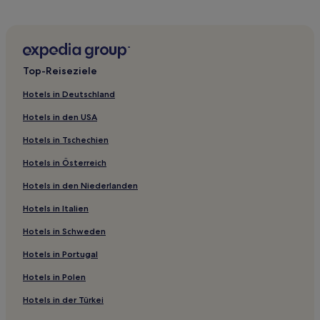
Gasthäuser in Livorno
Business in Livorno
Familien in Livorno
Top-Reiseziele
Haustierfreundliche in Livorno
Hotels in Deutschland
Haustierfreundliche in Pisa
Hotels in den USA
Business in Pisa
Hotels in Tschechien
Familien in Pisa
Hotels in Österreich
Hotels mit inbegriffenem Frühstück in Pisa
Hotels in den Niederlanden
Hotels mit Parkplatz in Castellina Marittima
Familien in Peccioli
Hotels in Italien
Familien nahe Mezzogiorno
Hotels in Schweden
Hotels mit Parkplatz nahe Mezzogiorno
Hotels in Portugal
Hotels mit Parkplatz in Fucecchio
Hotels in Polen
Familien in Volterra
Hotels in der Türkei
Hotels mit inbegriffenem Frühstück in Volterra