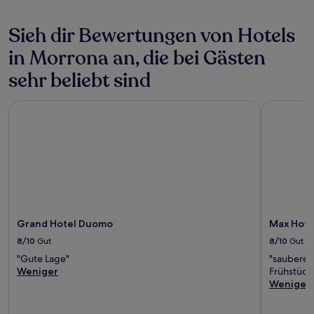
Sieh dir Bewertungen von Hotels
in Morrona an, die bei Gästen
sehr beliebt sind
Grand Hotel Duomo
Max Hotel
Grand Hotel Duomo
Max Hote
8/10
Gut
8/10
Gut
"Gute Lage"
"sauberes 
Weniger
Frühstück
Weniger