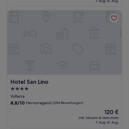
7. Aug.–8. Aug.
gut,
109 €
(174
Bewertungen)
Hotel San Lino
Hotel San Lino
Hotel San Lino
4.0-
Sterne-
Volterra
Unterkunft
8.8
8,8/10
Hervorragend
(254 Bewertungen)
von
Der
120 €
10,
Preis
Hervorragend,
inkl. Steuern & Gebühren
beträgt
7. Aug.–8. Aug.
(254
120 €
Bewertungen)