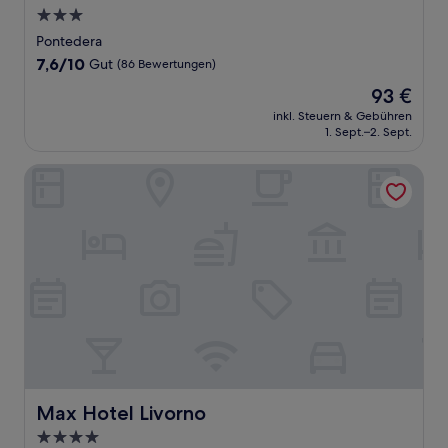
3.0-
Sterne-
Pontedera
Unterkunft
7.6
7,6/10
Gut
(86 Bewertungen)
von
Der
93 €
10,
Preis
Gut,
inkl. Steuern & Gebühren
beträgt
1. Sept.–2. Sept.
(86
93 €
Bewertungen)
Max Hotel Livorno
Max Hotel Livorno
Max Hotel Livorno
4.0-