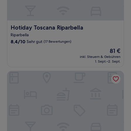
Hotiday Toscana Riparbella
Hotiday Toscana Riparbella
Riparbella
8.4
8,4/10
Sehr gut
(17 Bewertungen)
von
Der
81 €
10,
Preis
Sehr
inkl. Steuern & Gebühren
beträgt
1. Sept.–2. Sept.
gut,
81 €
(17
Bewertungen)
Il Falchetto