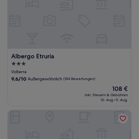
Albergo Etruria
Albergo Etruria
3.0-
Sterne-
Volterra
Unterkunft
9.6
9,6/10
Außergewöhnlich
(184 Bewertungen)
von
Der
108 €
10,
Preis
Außergewöhnlich,
inkl. Steuern & Gebühren
beträgt
10. Aug.–11. Aug.
(184
108 €
Bewertungen)
Hotel Foresteria Volterra