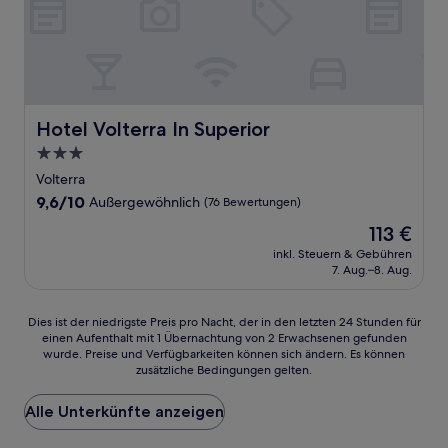
Hotel Volterra In Superior
Hotel Volterra In Superior
3.0-
Sterne-
Volterra
Unterkunft
9.6
9,6/10
Außergewöhnlich
(76 Bewertungen)
von
Der
113 €
10,
Preis
Außergewöhnlich,
inkl. Steuern & Gebühren
beträgt
7. Aug.–8. Aug.
(76
113 €
Bewertungen)
Dies
Dies ist der niedrigste Preis pro Nacht, der in den letzten 24 Stunden für
einen Aufenthalt mit 1 Übernachtung von 2 Erwachsenen gefunden
ist
wurde. Preise und Verfügbarkeiten können sich ändern. Es können
der
zusätzliche Bedingungen gelten.
niedrigste
Preis
Alle Unterkünfte anzeigen
pro
Nacht,