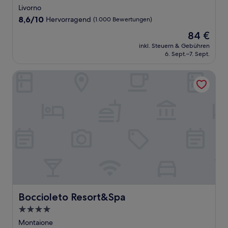
Sterne-
Livorno
Unterkunft
8.6
8,6/10
Hervorragend
(1.000 Bewertungen)
von
Der
84 €
10,
Preis
Hervorragend,
inkl. Steuern & Gebühren
beträgt
6. Sept.–7. Sept.
(1.000
84 €
Bewertungen)
Boccioleto Resort&Spa
Boccioleto Resort&Spa
Boccioleto Resort&Spa
4.0-
Sterne-
Montaione