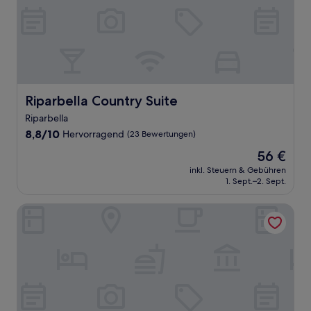
Riparbella Country Suite
Riparbella Country Suite
Riparbella
8.8
8,8/10
Hervorragend
(23 Bewertungen)
von
Der
56 €
10,
Preis
Hervorragend,
inkl. Steuern & Gebühren
beträgt
1. Sept.–2. Sept.
(23
56 €
Bewertungen)
Hotiday Toscana Riparbella