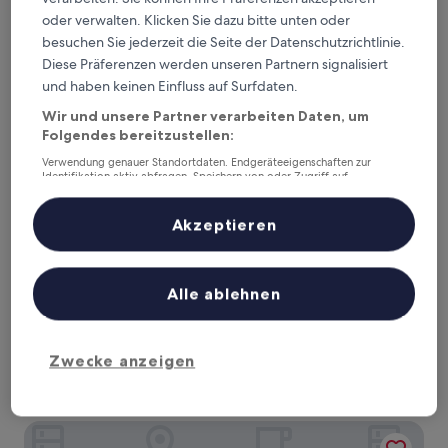
95 €
Bewertungen)
oder verwalten. Klicken Sie dazu bitte unten oder
Laqua Vineyard
besuchen Sie jederzeit die Seite der Datenschutzrichtlinie.
Diese Präferenzen werden unseren Partnern signalisiert
und haben keinen Einfluss auf Surfdaten.
Wir und unsere Partner verarbeiten Daten, um
Folgendes bereitzustellen:
Verwendung genauer Standortdaten. Endgeräteeigenschaften zur
Identifikation aktiv abfragen. Speichern von oder Zugriff auf
Informationen auf einem Endgerät. Personalisierte Werbung und
Inhalte, Messung von Werbeleistung und der Performance von Inhalten,
Zielgruppenforschung sowie Entwicklung und Verbesserung von
Akzeptieren
Angeboten.
Liste der Partner (Lieferanten)
Laqua Vineyard
Laqua Vineyard
Alle ablehnen
Terricciola
10.0
10/10
Außergewöhnlich
(20 Bewertungen)
von
Der
223 €
10,
Zwecke anzeigen
Preis
Außergewöhnlich,
inkl. Steuern & Gebühren
beträgt
16. Aug.–17. Aug.
(20
223 €
Bewertungen)
Hotel Villa Maya