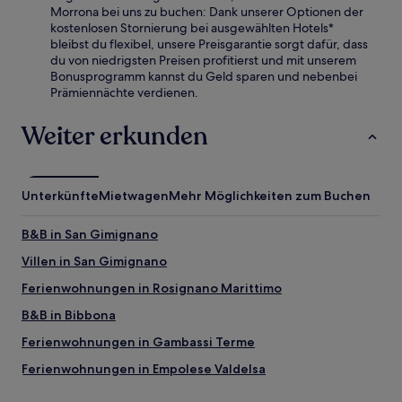
Morrona bei uns zu buchen: Dank unserer Optionen der
kostenlosen Stornierung bei ausgewählten Hotels*
bleibst du flexibel, unsere Preisgarantie sorgt dafür, dass
du von niedrigsten Preisen profitierst und mit unserem
Bonusprogramm kannst du Geld sparen und nebenbei
Prämiennächte verdienen.
Weiter erkunden
Unterkünfte
Mietwagen
Mehr Möglichkeiten zum Buchen
B&B in San Gimignano
Villen in San Gimignano
Ferienwohnungen in Rosignano Marittimo
B&B in Bibbona
Ferienwohnungen in Gambassi Terme
Ferienwohnungen in Empolese Valdelsa
B&B in Livorno