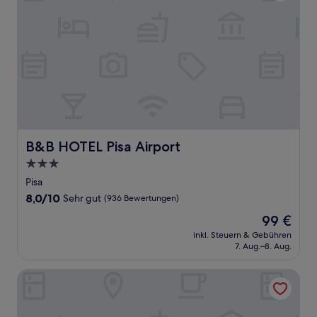
B&B HOTEL Pisa Airport
B&B HOTEL Pisa Airport
3.0-
Sterne-
Pisa
Unterkunft
8.0
8,0/10
Sehr gut
(936 Bewertungen)
von
Der
99 €
10,
Preis
Sehr
inkl. Steuern & Gebühren
beträgt
7. Aug.–8. Aug.
gut,
99 €
(936
Bewertungen)
Albergo Etruria