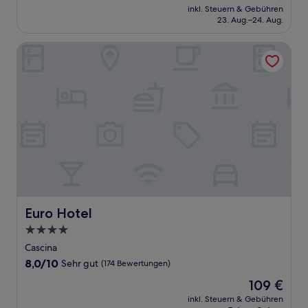
Preis
Wunderbar,
inkl. Steuern & Gebühren
beträgt
23. Aug.–24. Aug.
(101
164 €
Bewertungen)
Euro Hotel
Euro Hotel
Euro Hotel
4.0-
Sterne-
Cascina
Unterkunft
8.0
8,0/10
Sehr gut
(174 Bewertungen)
von
Der
109 €
10,
Preis
Sehr
inkl. Steuern & Gebühren
beträgt