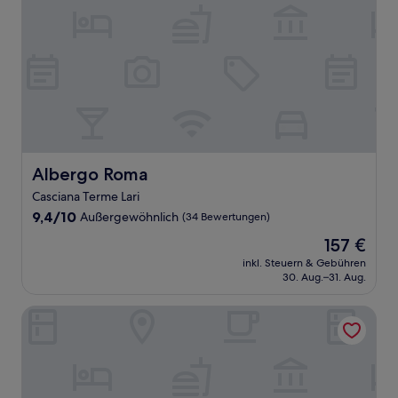
Albergo Roma
Albergo Roma
Casciana Terme Lari
9.4
9,4/10
Außergewöhnlich
(34 Bewertungen)
von
Der
157 €
10,
Preis
Außergewöhnlich,
inkl. Steuern & Gebühren
beträgt
30. Aug.–31. Aug.
(34
157 €
Bewertungen)
Riparbella Country Suite