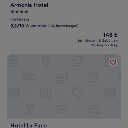
Armonia Hotel
Armonia Hotel
4.0-
Sterne-
Pontedera
Unterkunft
9.2
9,2/10
Wunderbar
(200 Bewertungen)
von
Der
148 €
10,
Preis
Wunderbar,
inkl. Steuern & Gebühren
beträgt
26. Aug.–27. Aug.
(200
148 €
Bewertungen)
Hotel La Pace
Hotel La Pace
Hotel La Pace