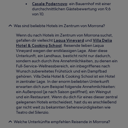
Casale Podernovo
: ein Bauernhof mit einer
durchschnittlichen Gästebewertung von 9,6
von 10.
Was sind beliebte Hotels im Zentrum von Morrona?
Wenn du nach Hotels im Zentrum von Morrona suchst,
gefallen dir vielleicht
Laqua Vineyard
und
Villa Delia
Hotel & Cooking School
. Reisende lieben Laqua
Vineyard wegen der erstklassigen Lage. Aber diese
Unterkunft, ein Landhaus, besticht nicht nur dadurch,
sondern auch durch ihre Annehmlichkeiten, zu denen ein
Full-Service-Wellnessbereich, ein inbegriffenes nach
Wunsch zubereitetes Frühstück und ein Dampfbad
gehören. Villa Delia Hotel & Cooking School ist ein Hotel
in zentraler Lage. In der enorm beliebten Unterkunft
erwarten dich zum Beispiel folgende Annehmlichkeiten:
ein Außenpool (je nach Saison geöffnet), ein Weingut
und ein Restaurant. Wenn du dich für eines dieser zentral
gelegenen Hotels entscheidest, hast du es anschließend
gar nicht weit zu bekannten Sehenswürdigkeiten wie
Teatro del Silenzio.
Welche Unterkünfte empfehlen Reisende in Morrona?