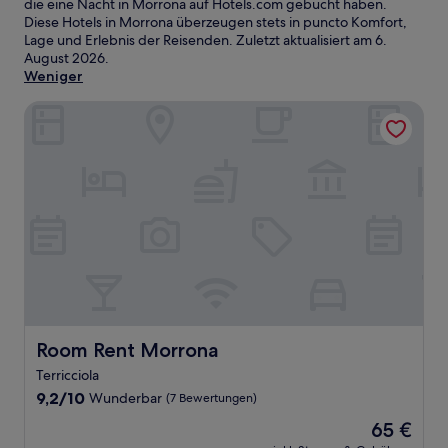
die eine Nacht in Morrona auf Hotels.com gebucht haben.
Diese Hotels in Morrona überzeugen stets in puncto Komfort,
Lage und Erlebnis der Reisenden. Zuletzt aktualisiert am
6.
August 2026
.
Weniger
Room Rent Morrona
Room Rent Morrona
Room Rent Morrona
Terricciola
9.2
9,2/10
Wunderbar
(7 Bewertungen)
von
Der
65 €
10,
Preis