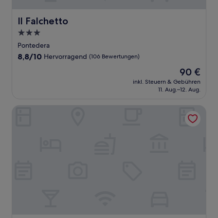
Il Falchetto
Il Falchetto
3.0-
Sterne-
Pontedera
Unterkunft
8.8
8,8/10
Hervorragend
(106 Bewertungen)
von
Der
90 €
10,
Preis
Hervorragend,
inkl. Steuern & Gebühren
beträgt
11. Aug.–12. Aug.
(106
90 €
Bewertungen)
Armonia Hotel