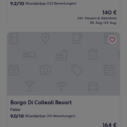
Unterkunft
9.2
9,2/10
Wunderbar
(123 Bewertungen)
von
Der
140 €
10,
Preis
Wunderbar,
inkl. Steuern & Gebühren
beträgt
28. Aug.–29. Aug.
(123
140 €
Bewertungen)
Borgo Di Colleoli Resort
Borgo Di Colleoli Resort
Borgo Di Colleoli Resort
Palaia
9.0
9,0/10
Wunderbar
(101 Bewertungen)
von
Der
164 €
10,