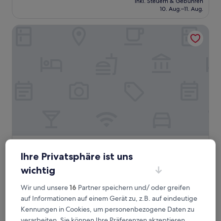
Wunderbar,
inkl. Steuern & Gebühren
beträgt
10. Aug.–11. Aug.
(7
65 €
Bewertungen)
Hotel Portavaldera
Hotel Portavaldera
Hotel Portavaldera
Ihre Privatsphäre ist uns
3.0-
wichtig
Sterne-
Peccioli
Unterkunft
8.8
8,8/10
Hervorragend
(43 Bewertungen)
Wir und unsere
16
Partner speichern und/ oder greifen
von
Der
95 €
auf Informationen auf einem Gerät zu, z.B. auf eindeutige
10,
Preis
Hervorragend,
Kennungen in Cookies, um personenbezogene Daten zu
inkl. Steuern & Gebühren
beträgt
7. Aug.–8. Aug.
(43
verarbeiten. Sie können Ihre Präferenzen akzeptieren