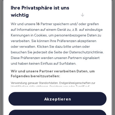
2 Reisende, 1 Zimmer
Ihre Privatsphäre ist uns
wichtig
Ich reise geschäftlich
Wir und unsere
16
Partner speichern und/ oder greifen
Suchen
auf Informationen auf einem Gerät zu, z.B. auf eindeutige
Kennungen in Cookies, um personenbezogene Daten zu
verarbeiten. Sie können Ihre Präferenzen akzeptieren
Kostenlose Stornierung bei
oder verwalten. Klicken Sie dazu bitte unten oder
Planänderungen
besuchen Sie jederzeit die Seite der Datenschutzrichtlinie.
Diese Präferenzen werden unseren Partnern signalisiert
Verdiene Prämien für jede
und haben keinen Einfluss auf Surfdaten.
wahrgenommene Übernachtung
Wir und unsere Partner verarbeiten Daten, um
Folgendes bereitzustellen:
Verwendung genauer Standortdaten. Endgeräteeigenschaften zur
Mehr sparen mit Preisen für Mitglieder
Identifikation aktiv abfragen. Speichern von oder Zugriff auf
Informationen auf einem Endgerät. Personalisierte Werbung und
Inhalte, Messung von Werbeleistung und der Performance von Inhalten,
Zielgruppenforschung sowie Entwicklung und Verbesserung von
Akzeptieren
Angeboten.
Überprüfe die Preise für diese Daten
Liste der Partner (Lieferanten)