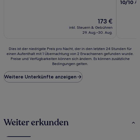
10.0
10/10
Au
von
10,
Außergewö
Der
173 €
(20
Preis
inkl. Steuern & Gebühren
Bewertun
beträgt
29. Aug.–30. Aug.
173 €
Dies
Dies ist der niedrigste Preis pro Nacht, der in den letzten 24 Stunden für
einen Aufenthalt mit 1 Übernachtung von 2 Erwachsenen gefunden wurde.
ist
Preise und Verfügbarkeiten können sich ändern. Es können zusätzliche
der
Bedingungen gelten.
niedrigste
Preis
Weitere Unterkünfte anzeigen
pro
Nacht,
der
in
den
letzten
24 Stunden
für
Weiter erkunden
einen
Aufenthalt
mit
1 Übernachtung