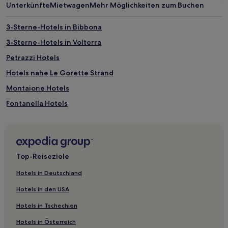
Unterkünfte
Mietwagen
Mehr Möglichkeiten zum Buchen
von
2 Erwachsenen
gefunden
3-Sterne-Hotels in Bibbona
wurde.
3-Sterne-Hotels in Volterra
Preise
und
Petrazzi Hotels
Verfügbarkeiten
können
Hotels nahe Le Gorette Strand
sich
Montaione Hotels
ändern.
Es
Fontanella Hotels
können
zusätzliche
Morrona Hotels
Bedingungen
Montebello Due Hotels
gelten.
Lajatico Hotels
Top-Reiseziele
Certaldo Hotels
Hotels in Deutschland
Hotels nahe Pineta Marradi
Hotels in den USA
Roffia Hotels
Hotels in Tschechien
Palagio Hotels
Hotels in Österreich
San Gimignano Hotels