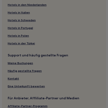
Hotels in den Niederlanden
Castelfiorentino Hotels
Hotels in Italien
Torretta Hotels
Santa Maria a Monte Hotels
Hotels in Schweden
Molino Mazzetti Hotels
Hotels in Portugal
Hotels nahe Bahnhof Ponte a Elsa
Hotels in Polen
Volterra Hotels
Hotels in der Türkei
Rosignano Marittimo Hotels
Support und häufig gestellte Fragen
Hotels nahe Piazza Machiavelli
Meine Buchungen
Le Grazie Hotels
Hotels nahe Ponte mediceo
Häufig gestellte Fragen
Hotels nahe Rathaus von Bientina
Kontakt
Orciano Pisano Hotels
Eine Unterkunft bewerten
Palaia Hotels
Für Anbieter, Affliliate-Partner und Medien
Hotels nahe Palazzo Incontri Viti
Affiliate-Partner-Programm
Tresanti Hotels