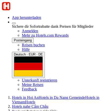
App herunterladen
Sichere dir Sofortrabatte dank Preisen für Mitglieder
Anmelden
Mehr zu Hotels.com Rewards
Posteingang
Reisen buchen
Hilfe
Deutsch · EUR · DE
Unterkunft registrieren
Meine Reisen
Feedback
Hotels in Hoi An
Hotels in Da Nang Gemeinde
Hotels in
Vietnam
Hotels
Hotels nahe Cẩm Châu