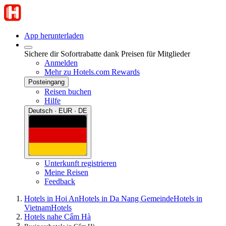
App herunterladen
Sichere dir Sofortrabatte dank Preisen für Mitglieder
Anmelden
Mehr zu Hotels.com Rewards
Posteingang
Reisen buchen
Hilfe
Deutsch · EUR · DE
Unterkunft registrieren
Meine Reisen
Feedback
Hotels in Hoi An
Hotels in Da Nang Gemeinde
Hotels in
Vietnam
Hotels
Hotels nahe Cẩm Hà