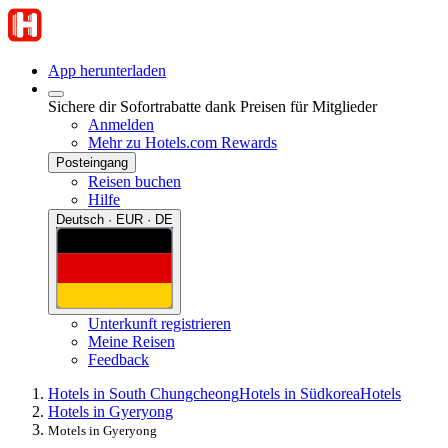
App herunterladen
Sichere dir Sofortrabatte dank Preisen für Mitglieder
Anmelden
Mehr zu Hotels.com Rewards
Posteingang
Reisen buchen
Hilfe
Deutsch · EUR · DE
Unterkunft registrieren
Meine Reisen
Feedback
Hotels in South Chungcheong
Hotels in Südkorea
Hotels
Hotels in Gyeryong
Motels in Gyeryong