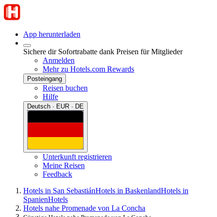
App herunterladen
Sichere dir Sofortrabatte dank Preisen für Mitglieder
Anmelden
Mehr zu Hotels.com Rewards
Posteingang
Reisen buchen
Hilfe
Deutsch · EUR · DE
Unterkunft registrieren
Meine Reisen
Feedback
Hotels in San Sebastián
Hotels in Baskenland
Hotels in
Spanien
Hotels
Hotels nahe Promenade von La Concha