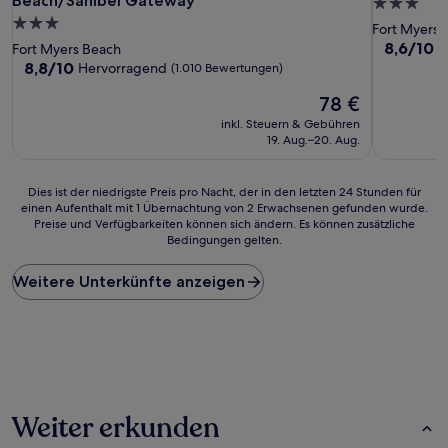
Beach/Sanibel Gateway
3.0-
3.0-
Sterne-
Fort Myers 
Sterne-
Unterkunf
8.6
8,6/10
H
Fort Myers Beach
von
Unterkunft
8.8
8,8/10
Hervorragend
(1.010 Bewertungen)
10,
von
Der
Hervorrag
78 €
10,
Preis
(1.002
Hervorragend,
inkl. Steuern & Gebühren
beträgt
Bewertun
(1.010
19. Aug.–20. Aug.
78 €
Bewertungen)
Dies
Dies ist der niedrigste Preis pro Nacht, der in den letzten 24 Stunden für
einen Aufenthalt mit 1 Übernachtung von 2 Erwachsenen gefunden wurde.
ist
Preise und Verfügbarkeiten können sich ändern. Es können zusätzliche
der
Bedingungen gelten.
niedrigste
Preis
Weitere Unterkünfte anzeigen
pro
Nacht,
der
in
den
letzten
24 Stunden
für
Weiter erkunden
einen
Aufenthalt