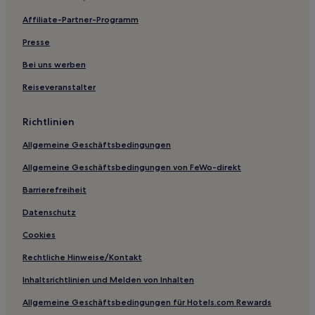
Hotels nahe ​Boca Grande Marina
Affiliate-Partner-Programm
Hotels nahe Sanibel Harbour Beach
Presse
Coconut Grove: Hotels
Cypress Cove: Hotels
Bei uns werben
Hotels nahe IMAG History & Science Center
Reiseveranstalter
Hotels nahe Jensen’s Marina
Richtlinien
Hotels nahe Gulf Coast Town Center
Allgemeine Geschäftsbedingungen
Miromar Lakes: Hotels
Allgemeine Geschäftsbedingungen von FeWo-direkt
Hotels nahe Lakes Regional Park
Barrierefreiheit
Hotels nahe Naples Marina and Excursions
Hotels nahe Fort Myers Shopping Center
Datenschutz
Diplomat: Hotels
Cookies
Hotels nahe Gulf Coast Medical Center
Rechtliche Hinweise/Kontakt
Hotels nahe Edison and Ford Winter Estates
Inhaltsrichtlinien und Melden von Inhalten
Sanibel Harbours: Hotels
Allgemeine Geschäftsbedingungen für Hotels.com Rewards