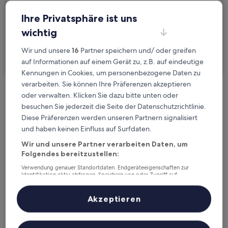
Gäste
Ihre Privatsphäre ist uns
2 Reisende, 1 Zimmer
wichtig
Ich reise geschäftlich
Wir und unsere
16
Partner speichern und/ oder greifen
Suchen
auf Informationen auf einem Gerät zu, z.B. auf eindeutige
Kennungen in Cookies, um personenbezogene Daten zu
verarbeiten. Sie können Ihre Präferenzen akzeptieren
oder verwalten. Klicken Sie dazu bitte unten oder
Kostenlose Stornierung bei
besuchen Sie jederzeit die Seite der Datenschutzrichtlinie.
Planänderungen
Diese Präferenzen werden unseren Partnern signalisiert
und haben keinen Einfluss auf Surfdaten.
Verdiene Prämien für jede
Wir und unsere Partner verarbeiten Daten, um
wahrgenommene Übernachtung
Folgendes bereitzustellen:
Verwendung genauer Standortdaten. Endgeräteeigenschaften zur
Mehr sparen mit Preisen für Mitglieder
Identifikation aktiv abfragen. Speichern von oder Zugriff auf
Informationen auf einem Endgerät. Personalisierte Werbung und
Inhalte, Messung von Werbeleistung und der Performance von Inhalten,
Zielgruppenforschung sowie Entwicklung und Verbesserung von
Akzeptieren
Angeboten.
Liste der Partner (Lieferanten)
Überprüfe die Preise für diese Daten