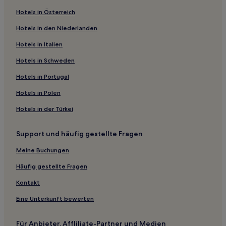
Winkler: Hotels
Hotels in Österreich
Tp Hill's: Hotels
Hotels in den Niederlanden
Allen Park: Hotels
Hotels in Italien
Safety Harbor Club: Hotels
Beachview Country Club Estates: Hotels
Hotels in Schweden
Shell Point: Hotels
Hotels in Portugal
Hotels nahe Koreshan State Park
Hotels in Polen
Fort Myers Hotels
Hotels in der Türkei
Sanibel Isles: Hotels
Support und häufig gestellte Fragen
Hotels nahe Four Mile Cove Ecological Preserve
Meine Buchungen
Hotels nahe Fowler Street Shopping Center
Hotels nahe Clam Pass Park
Häufig gestellte Fragen
Edison Park Historic District: Hotels
Kontakt
Hotels nahe Turner Beach
Eine Unterkunft bewerten
Hotels nahe Vanderbilt Beach
Für Anbieter, Affliliate-Partner und Medien