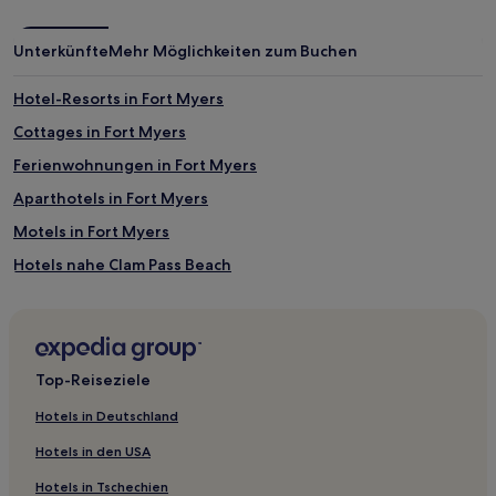
mit
1 Übernachtung
Unterkünfte
Mehr Möglichkeiten zum Buchen
von
2 Erwachsenen
gefunden
Hotel-Resorts in Fort Myers
wurde.
Cottages in Fort Myers
Preise
und
Ferienwohnungen in Fort Myers
Verfügbarkeiten
können
Aparthotels in Fort Myers
sich
Motels in Fort Myers
ändern.
Es
Hotels nahe Clam Pass Beach
können
zusätzliche
Hotels nahe Bonita Beach Park
Bedingungen
Island Woods: Hotels
gelten.
Coquina Sands: Hotels
Top-Reiseziele
Bonita Shores: Hotels
Hotels in Deutschland
Mcgregor: Hotels
Hotels in den USA
Hotels nahe Bowditch Point Park
Hotels in Tschechien