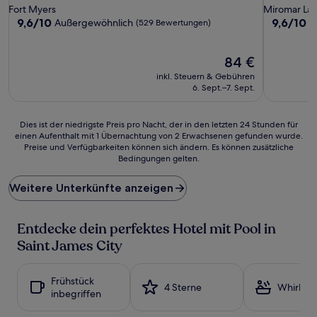
Sterne-
Sterne-
Fort Myers
Miromar La
Unterkunft
Unterkunf
9.6
9.6
9,6/10
9,6/10
Außergewöhnlich
A
(529 Bewertungen)
von
von
10,
10,
Außergewöhnlich,
Der
Außergewö
84 €
(529
Preis
(1.009
inkl. Steuern & Gebühren
Bewertungen)
beträgt
Bewertun
6. Sept.–7. Sept.
84 €
Dies
Dies ist der niedrigste Preis pro Nacht, der in den letzten 24 Stunden für
einen Aufenthalt mit 1 Übernachtung von 2 Erwachsenen gefunden wurde.
ist
Preise und Verfügbarkeiten können sich ändern. Es können zusätzliche
der
Bedingungen gelten.
niedrigste
Preis
Weitere Unterkünfte anzeigen
pro
Nacht,
der
Entdecke dein perfektes Hotel mit Pool in
in
den
Saint James City
letzten
24 Stunden
für
Frühstück
4 Sterne
Whirlpoo
einen
inbegriffen
Aufenthalt
mit