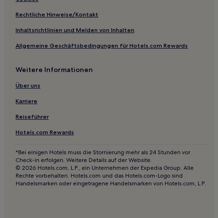
4-Sterne-Hotels in Fort Myers
Rechtliche Hinweise/Kontakt
5-Sterne-Hotels in Fort Myers
Inhaltsrichtlinien und Melden von Inhalten
Hotels nahe Bonita Beach Park
Allgemeine Geschäftsbedingungen für Hotels.com Rewards
Island Woods: Hotels
Weitere Informationen
Bonita Shores: Hotels
Mcgregor: Hotels
Über uns
Hotels nahe Bowditch Point Park
Karriere
Winkler: Hotels
Reiseführer
Tp Hill's: Hotels
Hotels.com Rewards
Allen Park: Hotels
*Bei einigen Hotels muss die Stornierung mehr als 24 Stunden vor
Safety Harbor Club: Hotels
Check-in erfolgen. Weitere Details auf der Website.
© 2026 Hotels.com, L.P., ein Unternehmen der Expedia Group. Alle
Beachview Country Club Estates: Hotels
Rechte vorbehalten. Hotels.com und das Hotels.com-Logo sind
Handelsmarken oder eingetragene Handelsmarken von Hotels.com, L.P.
Shell Point: Hotels
Hotels nahe Koreshan State Park
Fort Myers Hotels