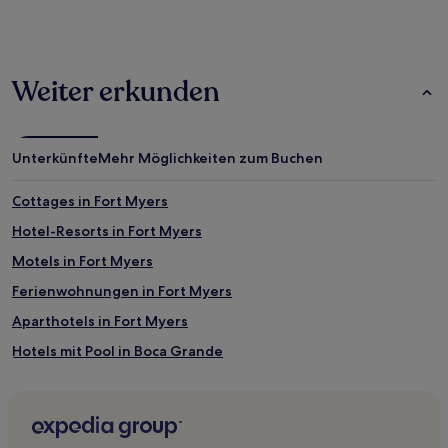
1 Übernachtung
von
2 Erwachsenen
gefunden
Weiter erkunden
wurde.
Preise
und
Verfügbarkeiten
Unterkünfte
Mehr Möglichkeiten zum Buchen
können
sich
ändern.
Cottages in Fort Myers
Es
Hotel-Resorts in Fort Myers
können
zusätzliche
Motels in Fort Myers
Bedingungen
gelten.
Ferienwohnungen in Fort Myers
Aparthotels in Fort Myers
Hotels mit Pool in Boca Grande
Hotels mit Parkplatz in Sanibel
Familien in Sanibel
Günstige nahe Bonita Springs Öffentlicher Strand