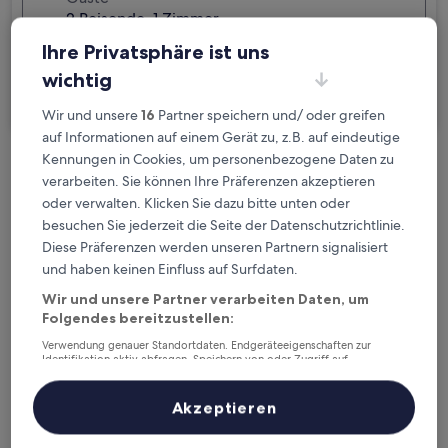
2 Reisende, 1 Zimmer
Ihre Privatsphäre ist uns
Ich reise geschäftlich
wichtig
Suchen
Wir und unsere
16
Partner speichern und/ oder greifen
auf Informationen auf einem Gerät zu, z.B. auf eindeutige
Kennungen in Cookies, um personenbezogene Daten zu
Kostenlose Stornierung bei
verarbeiten. Sie können Ihre Präferenzen akzeptieren
Planänderungen
oder verwalten. Klicken Sie dazu bitte unten oder
besuchen Sie jederzeit die Seite der Datenschutzrichtlinie.
Verdiene Prämien für jede
Diese Präferenzen werden unseren Partnern signalisiert
und haben keinen Einfluss auf Surfdaten.
wahrgenommene Übernachtung
Wir und unsere Partner verarbeiten Daten, um
Folgendes bereitzustellen:
Mehr sparen mit Preisen für Mitglieder
Verwendung genauer Standortdaten. Endgeräteeigenschaften zur
Identifikation aktiv abfragen. Speichern von oder Zugriff auf
Informationen auf einem Endgerät. Personalisierte Werbung und
Inhalte, Messung von Werbeleistung und der Performance von Inhalten,
Zielgruppenforschung sowie Entwicklung und Verbesserung von
Akzeptieren
Überprüfe die Preise für diese Daten
Angeboten.
Liste der Partner (Lieferanten)