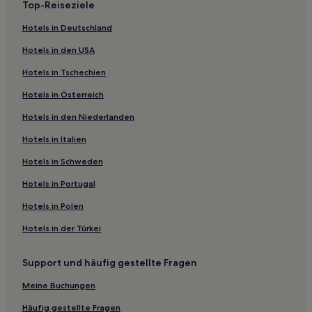
Top-Reiseziele
Hotels mit Fitnessbereich in Fort Myers Beach
Hotels in Deutschland
Haustierfreundliche in Fort Myers Beach
Hotels in den USA
Familien in Fort Myers Beach
Hotels in Tschechien
Hotels mit Pool in Fort Myers
Hotels in Österreich
Hotels mit Küchenzeile in Fort Myers
Hotels in den Niederlanden
Strand in Fort Myers
Hotels in Italien
Luxus in Fort Myers
Lgbtqia-Freundliche in Fort Myers
Hotels in Schweden
Günstige in Fort Myers
Hotels in Portugal
Hotels mit Parkplatz in Fort Myers
Hotels in Polen
Luxus in Captiva
Hotels in der Türkei
Familien in Naples Park
Support und häufig gestellte Fragen
Hotels mit Pool in Naples Park
Meine Buchungen
Günstige in North Captiva
Luxus in North Captiva
Häufig gestellte Fragen