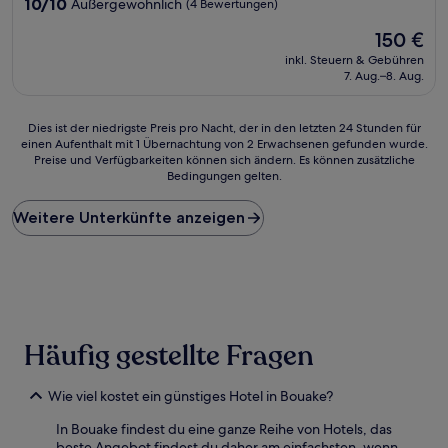
Unterkunft
10.0
10/10
Außergewöhnlich
(4 Bewertungen)
von
Der
150 €
10,
Preis
Außergewöhnlich,
inkl. Steuern & Gebühren
beträgt
(4
7. Aug.–8. Aug.
150 €
Bewertungen)
Dies
Dies ist der niedrigste Preis pro Nacht, der in den letzten 24 Stunden für
einen Aufenthalt mit 1 Übernachtung von 2 Erwachsenen gefunden wurde.
ist
Preise und Verfügbarkeiten können sich ändern. Es können zusätzliche
der
Bedingungen gelten.
niedrigste
Preis
Weitere Unterkünfte anzeigen
pro
Nacht,
der
in
den
letzten
24 Stunden
für
Häufig gestellte Fragen
einen
Aufenthalt
Wie viel kostet ein günstiges Hotel in Bouake?
mit
1 Übernachtung
In Bouake findest du eine ganze Reihe von Hotels, das
von
beste Angebot findest du daher am einfachsten, wenn