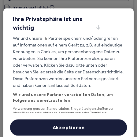
Ich reise geschäftlich
Ihre Privatsphäre ist uns
Suchen
wichtig
Wir und unsere
16
Partner speichern und/ oder greifen
Kostenlose Stornierung bei
auf Informationen auf einem Gerät zu, z.B. auf eindeutige
Planänderungen
Kennungen in Cookies, um personenbezogene Daten zu
verarbeiten. Sie können Ihre Präferenzen akzeptieren
oder verwalten. Klicken Sie dazu bitte unten oder
Verdiene Prämien für jede
besuchen Sie jederzeit die Seite der Datenschutzrichtlinie.
wahrgenommene Übernachtung
Diese Präferenzen werden unseren Partnern signalisiert
und haben keinen Einfluss auf Surfdaten.
Mehr sparen mit Preisen für Mitglieder
Wir und unsere Partner verarbeiten Daten, um
Folgendes bereitzustellen:
Verwendung genauer Standortdaten. Endgeräteeigenschaften zur
Identifikation aktiv abfragen. Speichern von oder Zugriff auf
Überprüfe die Preise für diese Daten
Informationen auf einem Endgerät. Personalisierte Werbung und
Inhalte, Messung von Werbeleistung und der Performance von Inhalten,
Zielgruppenforschung sowie Entwicklung und Verbesserung von
Akzeptieren
Heute
Morgen
Angeboten.
6. Aug. - 7. Aug.
7. Aug. - 8. Aug.
Liste der Partner (Lieferanten)