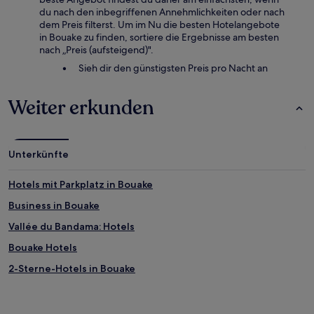
2 Erwachsenen
du nach den inbegriffenen Annehmlichkeiten oder nach
gefunden
dem Preis filterst. Um im Nu die besten Hotelangebote
wurde.
in Bouake zu finden, sortiere die Ergebnisse am besten
Preise
nach „Preis (aufsteigend)".
und
Verfügbarkeiten
Sieh dir den günstigsten Preis pro Nacht an
können
sich
Weiter erkunden
ändern.
Es
können
zusätzliche
Bedingungen
Unterkünfte
gelten.
Hotels mit Parkplatz in Bouake
Business in Bouake
Vallée du Bandama: Hotels
Bouake Hotels
2-Sterne-Hotels in Bouake