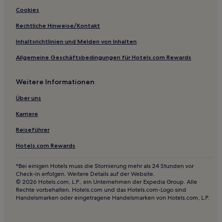
Butia Zentrum: Hotels
Cookies
Garten der Hortensien: Hotels
Rechtliche Hinweise/Kontakt
Santa Rita: Hotels
Inhaltsrichtlinien und Melden von Inhalten
Forqueta: Hotels
Allgemeine Geschäftsbedingungen für Hotels.com Rewards
Vale do Sol Hotels
Weitere Informationen
São Jerônimo Zentrum: Hotels
Drei Marien: Hotels
Über uns
Casca Hotels
Karriere
Santa Rita: Hotels
Reiseführer
Pousada da Neve: Hotels
Hotels.com Rewards
Progresso Hotels
*Bei einigen Hotels muss die Stornierung mehr als 24 Stunden vor
Sanvitto: Hotels
Check-in erfolgen. Weitere Details auf der Website.
© 2026 Hotels.com, L.P., ein Unternehmen der Expedia Group. Alle
Hotels nahe Museu Público Municipal
Rechte vorbehalten. Hotels.com und das Hotels.com-Logo sind
Handelsmarken oder eingetragene Handelsmarken von Hotels.com, L.P.
Santa Albina: Hotels
Hotels nahe Praça Dante Alighieri