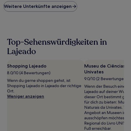
Preis
Weitere Unterkünfte anzeigen
pro
Nacht,
der
in
den
letzten
24 Stunden
Top-Sehenswürdigkeiten in
für
einen
Lajeado
Aufenthalt
mit
1 Übernachtung
Shopping Lajeado
Museu de Ciências Na
von
Univates
8.0/10 (4 Bewertungen)
2 Erwachsenen
9.0/10 (2 Bewertungen)
gefunden
Wenn du gerne shoppen gehst, ist
wurde.
Shopping Lajeado in Lajeado der richtige
Wenn der Besuch eines 
Preise
Ort.
Lajeado auf deiner Wunsch
und
Weniger anzeigen
dieser Ort bestimmt gena
Verfügbarkeiten
für dich zu bieten: Museu
können
Naturais da Univates. We
sich
Angebot an Museen in Laj
ändern.
ausschöpfen möchtest, b
Es
Regional do Livro UNIVA
können
Fuß erreichbar.