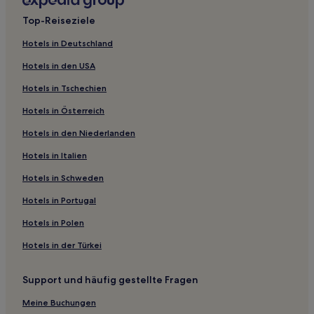
Hotels mit inbegriffenem Frühstück in Bavaria
Top-Reiseziele
Business in Bavaria
Hotels in Deutschland
Strand in Torres
Hotels in den USA
Hotels mit inbegriffenem Frühstück in Torres
Hotels in Tschechien
Hotels mit Pool in Hamburgo
Hotels in Österreich
Business in Hamburgo
Hotels in den Niederlanden
Hotels mit inbegriffenem Frühstück in Nova Petropolis
Hotels in Italien
Haustierfreundliche in Nova Petropolis
Günstige in Nova Petropolis
Hotels in Schweden
Haustierfreundliche in Gramado
Hotels in Portugal
Hotels mit Pool in Gramado
Hotels in Polen
Hotels mit inbegriffenem Frühstück in Canela
Hotels in der Türkei
Günstige in Canela Centro
Support und häufig gestellte Fragen
Familien in Bento Gonçalves
Meine Buchungen
Hotels mit Parkplatz in São Lourenço do Sul