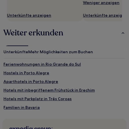
zusätzliche
Weniger anzeigen
Bedingungen
gelten.
Unterkünfte anzeigen
Unterkünfte anzeigen
Weiter erkunden
Unterkünfte
Mehr Möglichkeiten zum Buchen
Ferienwohnungen in Rio Grande do Sul
Hostels in Porto Alegre
Aparthotels in Porto Alegre
Hotels mit inbegriffenem Frühstück in Erechim
Hotels mit Parkplatz in Três Coroas
Familien in Bavaria
Hotels mit Pool in Bavaria
Günstige in Bavaria