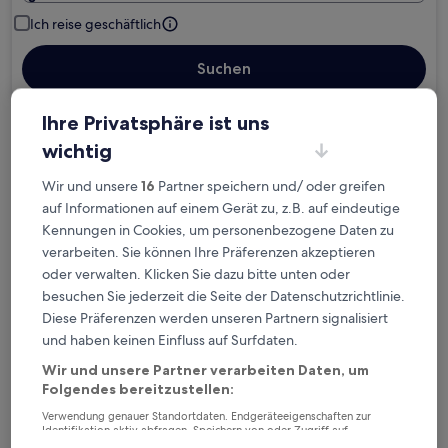
Ich reise geschäftlich
Suchen
Ihre Privatsphäre ist uns
Kostenlose Stornierung bei
wichtig
Planänderungen
Wir und unsere
16
Partner speichern und/ oder greifen
auf Informationen auf einem Gerät zu, z.B. auf eindeutige
Verdiene Prämien für jede
Kennungen in Cookies, um personenbezogene Daten zu
wahrgenommene Übernachtung
verarbeiten. Sie können Ihre Präferenzen akzeptieren
oder verwalten. Klicken Sie dazu bitte unten oder
Mehr sparen mit Preisen für Mitglieder
besuchen Sie jederzeit die Seite der Datenschutzrichtlinie.
Diese Präferenzen werden unseren Partnern signalisiert
und haben keinen Einfluss auf Surfdaten.
Wir und unsere Partner verarbeiten Daten, um
Überprüfe die Preise für diese Daten
Folgendes bereitzustellen:
Heute
Morgen
Verwendung genauer Standortdaten. Endgeräteeigenschaften zur
Identifikation aktiv abfragen. Speichern von oder Zugriff auf
6. Aug. - 7. Aug.
7. Aug. - 8. Aug.
Informationen auf einem Endgerät. Personalisierte Werbung und