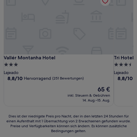
Vallér Montanha Hotel
Tri Hotel 
Vallér Montanha Hotel
Tri Hotel 
3.0-
3.5-
Sterne-
Sterne-
Lajeado
Lajeado
Unterkunft
Unterkunf
8.8
8.8
8,8/10
8,8/10
Hervorragend
H
(251 Bewertungen)
von
von
Der
65 €
10,
10,
Preis
Hervorragend,
Hervorrag
inkl. Steuern & Gebühren
beträgt
(251
(292
14. Aug.–15. Aug.
65 €
Bewertungen)
Bewertun
Dies
Dies ist der niedrigste Preis pro Nacht, der in den letzten 24 Stunden für
einen Aufenthalt mit 1 Übernachtung von 2 Erwachsenen gefunden wurde.
ist
Preise und Verfügbarkeiten können sich ändern. Es können zusätzliche
der
Bedingungen gelten.
niedrigste