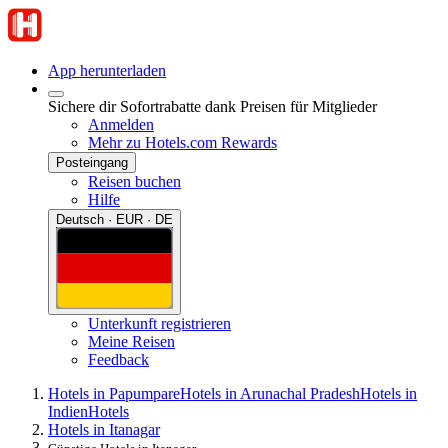
App herunterladen
Sichere dir Sofortrabatte dank Preisen für Mitglieder
Anmelden
Mehr zu Hotels.com Rewards
Posteingang
Reisen buchen
Hilfe
Deutsch · EUR · DE
Unterkunft registrieren
Meine Reisen
Feedback
Hotels in Papumpare
Hotels in Arunachal Pradesh
Hotels in
Indien
Hotels
Hotels in Itanagar