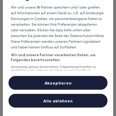
Dieses Wochenende
Nächstes Wochenende
Wir und unsere
16
Partner speichern und/ oder greifen
7. Aug. - 9. Aug.
14. Aug. - 16. Aug.
auf Informationen auf einem Gerät zu, z.B. auf eindeutige
Kennungen in Cookies, um personenbezogene Daten zu
Strandhotels in Oranjestad
verarbeiten. Sie können Ihre Präferenzen akzeptieren
oder verwalten. Klicken Sie dazu bitte unten oder
besuchen Sie jederzeit die Seite der Datenschutzrichtlinie.
Victoria City Hotel
Hotel RH 
Diese Präferenzen werden unseren Partnern signalisiert
und haben keinen Einfluss auf Surfdaten.
Wir und unsere Partner verarbeiten Daten, um
Folgendes bereitzustellen:
Verwendung genauer Standortdaten. Endgeräteeigenschaften zur
Identifikation aktiv abfragen. Speichern von oder Zugriff auf
Informationen auf einem Endgerät. Personalisierte Werbung und
Inhalte, Messung von Werbeleistung und der Performance von Inhalten,
Zielgruppenforschung sowie Entwicklung und Verbesserung von
Akzeptieren
Angeboten.
Victoria City Hotel
Hotel RH 
Victoria City Hotel
Hotel RH 
Liste der Partner (Lieferanten)
2.5-
3.0-
Alle ablehnen
Sterne-
Sterne-
Oranjestad
Oranjestad
Unterkunft
Unterkunf
8.6
9.2
8,6/10
9,2/10
Hervorragend
W
(553 Bewertungen)
von
von