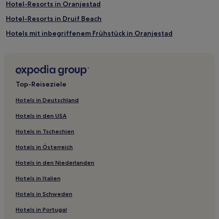
Hotel-Resorts in Oranjestad
Hotel-Resorts in Druif Beach
Hotels mit inbegriffenem Frühstück in Oranjestad
Haustierfreundliche in Oranjestad
Lgbtqia-Freundliche in Oranjestad
Familien nahe Druif Beach
Top-Reiseziele
Hotels mit Parkplatz nahe Druif Beach
Hotels in Deutschland
Strand nahe Druif Beach
Hotels in den USA
Strand in Oranjestad-West
Hotels in Tschechien
Golf in Oranjestad-West
Hotels in Österreich
Hotels nahe Fort Zoutman
Hotels in den Niederlanden
Hotels nahe Archäologisches Nationalmuseum Aruba
Hotels in Italien
Camacuri: Hotels
Ponton: Hotels
Hotels in Schweden
Hotels nahe Renaissance Beach
Hotels in Portugal