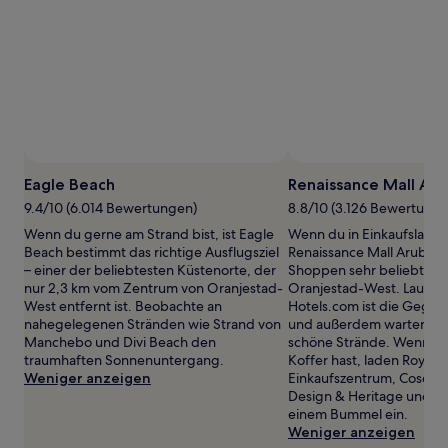
1 Übernachtung
von
2 Erwachsenen
gefunden
wurde.
Preise
und
Verfügbarkeiten
können
Foto
sich
Eagle Beach
Renaissance Mall Aru
ändern.
Es
9.4/10 (6.014 Bewertungen)
8.8/10 (3.126 Bewertunge
können
Wenn du gerne am Strand bist, ist Eagle
Wenn du in Einkaufslaune
zusätzliche
Beach bestimmt das richtige Ausflugsziel
Renaissance Mall Aruba, 
Bedingungen
– einer der beliebtesten Küstenorte, der
Shoppen sehr beliebten O
gelten.
nur 2,3 km vom Zentrum von Oranjestad-
Oranjestad-West. Laut d
West entfernt ist. Beobachte an
Hotels.com ist die Gegend
nahegelegenen Stränden wie Strand von
und außerdem warten auf
Manchebo und Divi Beach den
schöne Strände. Wenn du 
traumhaften Sonnenuntergang.
Koffer hast, laden Royal P
Weniger anzeigen
Einkaufszentrum, Cosech
Design & Heritage und H
einem Bummel ein.
Weniger anzeigen