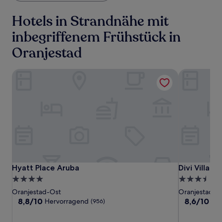
Hotels in Strandnähe mit
inbegriffenem Frühstück in
Oranjestad
Hyatt Place Aruba
Divi Village
Hyatt
Hyatt
Divi
Hyatt Place Aruba
Divi Village
Hyatt Place Aruba
Divi Villag
Place
Place
Village
4.0-
3.5-
Aruba
Aruba
Golf
Sterne-
Sterne-
Oranjestad-Ost
Oranjestad
&
Unterkunft
Unterkunft
8.8
8.6
8,8/10
8,6/10
Hervorragend
He
(956)
Beach
von
von
10,
10,
Resort