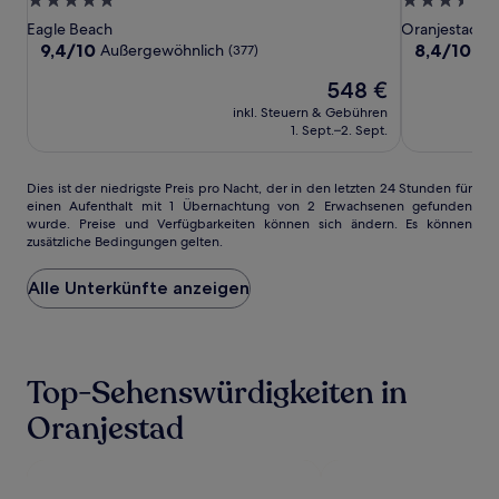
5.0-
3.5-
by
by
Village
Sterne-
Sterne-
Eagle Beach
Oranjestad
Iberostar
Iberostar
Beach
Unterkunft
Unterkunft
9.4
8.4
9,4/10
8,4/10
Außergewöhnlich
Seh
(377)
Resort
von
von
Der
548 €
10,
10,
Preis
Außergewöhnlich,
Sehr
inkl. Steuern & Gebühren
beträgt
(377)
gut,
1. Sept.–2. Sept.
548 €
(1005)
Dies
Dies ist der niedrigste Preis pro Nacht, der in den letzten 24 Stunden für
einen Aufenthalt mit 1 Übernachtung von 2 Erwachsenen gefunden
ist
wurde. Preise und Verfügbarkeiten können sich ändern. Es können
der
zusätzliche Bedingungen gelten.
niedrigste
Preis
Alle Unterkünfte anzeigen
pro
Nacht,
der
in
den
Top-Sehenswürdigkeiten in
letzten
24 Stunden
Oranjestad
für
einen
Aufenthalt
mit