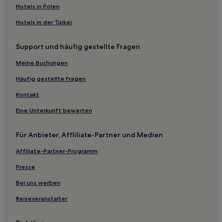
Hotels nahe Bushiri Karting Speedway
Hotels in Polen
Hotels nahe Druif Beach
Hotels in der Türkei
Hotels nahe Rathaus von Aruba
Support und häufig gestellte Fragen
Meine Buchungen
Häufig gestellte Fragen
Kontakt
Eine Unterkunft bewerten
Für Anbieter, Affliliate-Partner und Medien
Affiliate-Partner-Programm
Presse
Bei uns werben
Reiseveranstalter