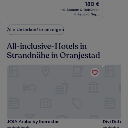
Hervorragend,
Der
Hervorrage
180 €
(956)
Preis
(1018)
inkl. Steuern & Gebühren
beträgt
4. Sept.–5. Sept.
180 €
Alle Unterkünfte anzeigen
All-inclusive-Hotels in
Strandnähe in Oranjestad
JOIA Aruba by Iberostar
Divi Dutch V
JOIA
JOIA
Divi
JOIA Aruba by Iberostar
Divi Dutch V
JOIA Aruba by Iberostar
Divi Dutch 
Aruba
Aruba
Dutch