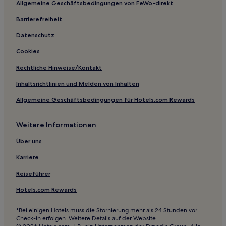
Allgemeine Geschäftsbedingungen von FeWo-direkt
Günstige nahe Kaminoyu Onsen
Barrierefreiheit
2-Sterne-Hotels in Kaminoyu Onsen
3-Sterne-Hotels in Kaminoyu Onsen
Datenschutz
3-Sterne-Hotels in Yamanaka-See
Cookies
2-Sterne-Hotels in Yamanaka-See
Rechtliche Hinweise/Kontakt
2-Sterne-Hotels in See Shōji-ko
Inhaltsrichtlinien und Melden von Inhalten
3-Sterne-Hotels in See Shōji-ko
Allgemeine Geschäftsbedingungen für Hotels.com Rewards
3-Sterne-Hotels in Onsen von Isawa
Weitere Informationen
2-Sterne-Hotels in Onsen von Isawa
Hotels nahe Tempel Seitai-ji
Über uns
Nishikatsura Hotels
Karriere
Hotels nahe Maizuru-Burg
Reiseführer
Hotels nahe Shingentei-Park
Hotels.com Rewards
Saruhashi Hotels
*Bei einigen Hotels muss die Stornierung mehr als 24 Stunden vor
Hotels nahe Tempel Kai Zenkō-ji
Check-in erfolgen. Weitere Details auf der Website.