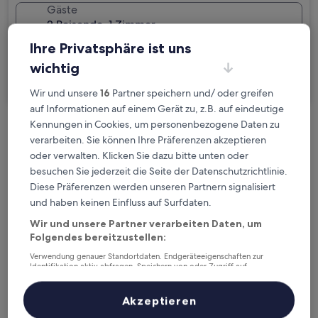
Gäste
2 Reisende, 1 Zimmer
Ihre Privatsphäre ist uns
Ich reise geschäftlich
wichtig
Suchen
Wir und unsere
16
Partner speichern und/ oder greifen
auf Informationen auf einem Gerät zu, z.B. auf eindeutige
Kennungen in Cookies, um personenbezogene Daten zu
Kostenlose Stornierung bei
verarbeiten. Sie können Ihre Präferenzen akzeptieren
Planänderungen
oder verwalten. Klicken Sie dazu bitte unten oder
besuchen Sie jederzeit die Seite der Datenschutzrichtlinie.
Verdiene Prämien für jede
Diese Präferenzen werden unseren Partnern signalisiert
und haben keinen Einfluss auf Surfdaten.
wahrgenommene Übernachtung
Wir und unsere Partner verarbeiten Daten, um
Folgendes bereitzustellen:
Mehr sparen mit Preisen für Mitglieder
Verwendung genauer Standortdaten. Endgeräteeigenschaften zur
Identifikation aktiv abfragen. Speichern von oder Zugriff auf
Informationen auf einem Endgerät. Personalisierte Werbung und
Inhalte, Messung von Werbeleistung und der Performance von Inhalten,
Zielgruppenforschung sowie Entwicklung und Verbesserung von
Akzeptieren
Überprüfe die Preise für diese Daten
Angeboten.