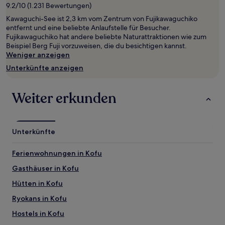
1 Übernachtung
9.2/10 (1.231 Bewertungen)
von
Kawaguchi-See ist 2,3 km vom Zentrum von Fujikawaguchiko
2 Erwachsenen
entfernt und eine beliebte Anlaufstelle für Besucher.
gefunden
Fujikawaguchiko hat andere beliebte Naturattraktionen wie zum
wurde.
Beispiel Berg Fuji vorzuweisen, die du besichtigen kannst.
Preise
Weniger anzeigen
und
Verfügbarkeiten
Unterkünfte anzeigen
können
sich
ändern.
Weiter erkunden
Es
können
zusätzliche
Bedingungen
Unterkünfte
gelten.
Ferienwohnungen in Kofu
Gasthäuser in Kofu
Hütten in Kofu
Ryokans in Kofu
Hostels in Kofu