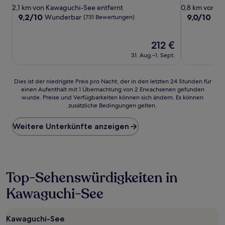
Sterne-
Sterne-
2,1 km von Kawaguchi-See entfernt
0,8 km von K
Unterkunft
Unterkunft
9.2
9.0
9,2/10
9,0/10
Wunderbar
Wu
(731 Bewertungen)
von
von
10,
10,
Wunderbar,
Der
Wunderbar,
212 €
(731
Preis
(571
31. Aug.–1. Sept.
Bewertungen)
beträgt
Bewertunge
212 €
Dies
Dies ist der niedrigste Preis pro Nacht, der in den letzten 24 Stunden für
einen Aufenthalt mit 1 Übernachtung von 2 Erwachsenen gefunden
ist
wurde. Preise und Verfügbarkeiten können sich ändern. Es können
der
zusätzliche Bedingungen gelten.
niedrigste
Preis
Weitere Unterkünfte anzeigen
pro
Nacht,
der
in
den
letzten
Top-Sehenswürdigkeiten in
24 Stunden
Kawaguchi-See
für
einen
Aufenthalt
mit
Kawaguchi-See