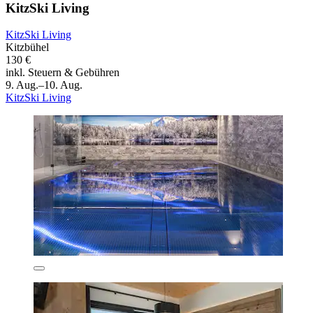
KitzSki Living
KitzSki Living
Kitzbühel
130 €
inkl. Steuern & Gebühren
9. Aug.–10. Aug.
KitzSki Living