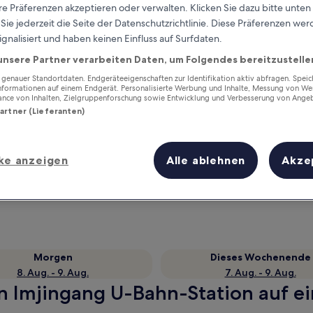
e Präferenzen akzeptieren oder verwalten. Klicken Sie dazu bitte unten
ie jederzeit die Seite der Datenschutzrichtlinie. Diese Präferenzen we
ignalisiert und haben keinen Einfluss auf Surfdaten.
unsere Partner verarbeiten Daten, um Folgendes bereitzustelle
enauer Standortdaten. Endgeräteeigenschaften zur Identifikation aktiv abfragen. Spei
Informationen auf einem Endgerät. Personalisierte Werbung und Inhalte, Messung von We
ance von Inhalten, Zielgruppenforschung sowie Entwicklung und Verbesserung von Ange
Partner (Lieferanten)
Verdiene Prämien für jede
ke anzeigen
Alle ablehnen
Akze
wahrgenommene Übernachtung
Morgen
Dieses Wochenende
8. Aug. - 9. Aug.
7. Aug. - 9. Aug.
n Imjingang U-Bahn-Station auf ei