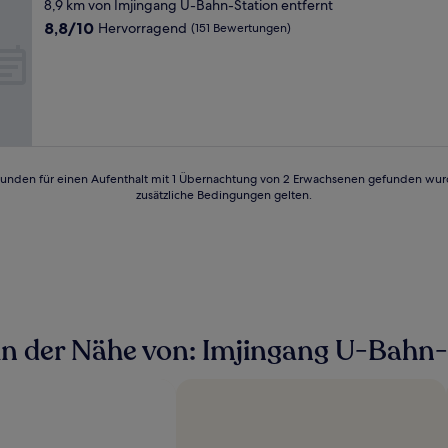
Sterne-
8,9 km von Imjingang U-Bahn-Station entfernt
Unterkunft
8.8
8,8/10
Hervorragend
(151 Bewertungen)
von
10,
Hervorragend,
(151
Bewertungen)
24 Stunden für einen Aufenthalt mit 1 Übernachtung von 2 Erwachsenen gefunden wu
zusätzliche Bedingungen gelten.
n der Nähe von: Imjingang U-Bahn-