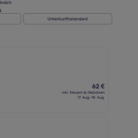
hnlich.
d.
Unterkunftsstandard
Der
62 €
Preis
inkl. Steuern & Gebühren
beträgt
17. Aug.–18. Aug.
62 €