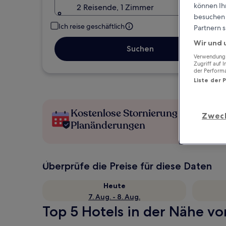
können Ihr
2 Reisende, 1 Zimmer
besuchen S
Ich reise geschäftlich
Partnern s
Wir und 
Suchen
Verwendung g
Zugriff auf 
der Perform
Liste der 
Kostenlose Stornierung bei
Zwec
Planänderungen
Überprüfe die Preise für diese Daten
Heute
7. Aug. - 8. Aug.
Top 5 Hotels in der Nähe vo