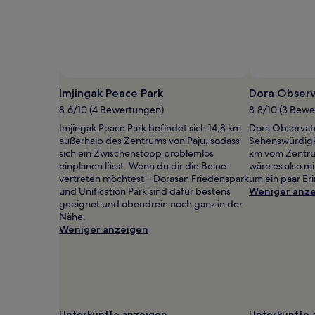
mit
1 Übernachtung
von
2 Erwachsenen
gefunden
wurde.
Preise
und
Imjingak Peace Park
Dora Obser
Verfügbarkeiten
8.6/10 (4 Bewertungen)
8.8/10 (3 Bew
können
sich
Imjingak Peace Park befindet sich 14,8 km
Dora Observato
ändern.
außerhalb des Zentrums von Paju, sodass
Sehenswürdigk
Es
sich ein Zwischenstopp problemlos
km vom Zentrum
können
einplanen lässt. Wenn du dir die Beine
wäre es also m
zusätzliche
vertreten möchtest – Dorasan Friedenspark
um ein paar Er
Bedingungen
und Unification Park sind dafür bestens
Weniger anz
gelten.
geeignet und obendrein noch ganz in der
Nähe.
Weniger anzeigen
Unterkünfte anzeigen
Unterkünfte 