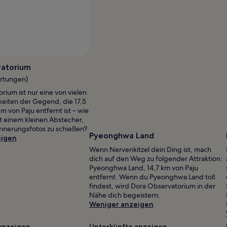
Foto von Stella Chou
Öffentliches
Foto
vatorium
von
ertungen)
Stella
rium ist nur eine von vielen
Chou
eiten der Gegend, die 17,5
 von Paju entfernt ist – wie
it einem kleinen Abstecher,
innerungsfotos zu schießen?
Pyeonghwa Land
eigen
Wenn Nervenkitzel dein Ding ist, mach
dich auf den Weg zu folgender Attraktion:
Pyeonghwa Land, 14,7 km von Paju
entfernt. Wenn du Pyeonghwa Land toll
findest, wird Dora Observatorium in der
Nähe dich begeistern.
Weniger anzeigen
anzeigen
Unterkünfte anzeigen