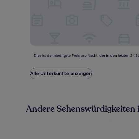
Dies
Dies ist der niedrigste Preis pro Nacht, der in den letzten 
ist
der
niedrigste
Alle Unterkünfte anzeigen
Preis
pro
Nacht,
der
in
Andere Sehenswürdigkeiten i
den
letzten
24 Stunden
für
einen
Aufenthalt