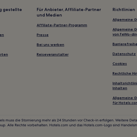
g gestellte
Für Anbieter, Affliliate-Partner
Richtlinien
und Medien
Allgemeine 
Affiliate-Partner-Programm
Allgemeine 
von FeWo-dir
gen
Presse
Barrierefreihe
Bei uns werben
Datenschutz
erten
Reiseveranstalter
Cookies
Rechtliche H
Inhaltsrichtl
Inhalten
Allgemeine 
für Hotels.c
els muss die Stornierung mehr als 24 Stunden vor Check-in erfolgen. Weitere Detai
oup. Alle Rechte vorbehalten. Hotels.com und das Hotels.com-Logo sind Handels