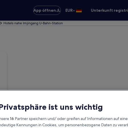
•
App öffnen
EUR
Unterkunft registr
Hotels nahe Imjingang U-Bahn-Station
 Privatsphäre ist uns wichtig
nsere
16
Partner speichern und/ oder greifen auf Informationen auf ein
eindeutige Kennungen in Cookies, um personenbezogene Daten zu verarb