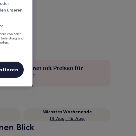
 oder
rden unseren
n:
chern von oder
rbeleistung und
boten.
Mehr sparen mit Preisen für
ptieren
Mitglieder
Nächstes Wochenende
14. Aug. - 16. Aug.
nen Blick