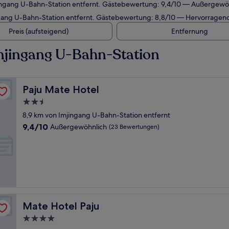
jingang U-Bahn-Station entfernt. Gästebewertung: 9,4/10 — Außergewö
ngang U-Bahn-Station entfernt. Gästebewertung: 8,8/10 — Hervorragen
Preis (aufsteigend)
Entfernung
mjingang U-Bahn-Station
Paju Mate Hotel
Paju Mate Hotel
2.5-
Sterne-
8,9 km von Imjingang U-Bahn-Station entfernt
Unterkunft
9.4
9,4/10
Außergewöhnlich
(23 Bewertungen)
von
10,
Außergewöhnlich,
(23
Bewertungen)
Mate Hotel Paju
Mate Hotel Paju
4.0-