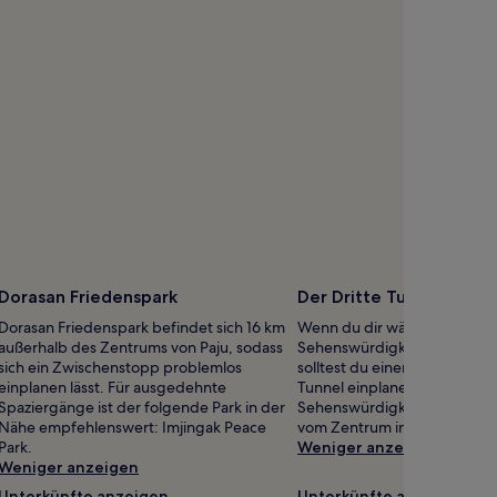
Dorasan Friedenspark
Der Dritte Tunnel
Dorasan Friedenspark befindet sich 16 km
Wenn du dir während deiner 
außerhalb des Zentrums von Paju, sodass
Sehenswürdigkeiten ansehe
sich ein Zwischenstopp problemlos
solltest du einen Abstecher z
einplanen lässt. Für ausgedehnte
Tunnel einplanen – nur eine 
Spaziergänge ist der folgende Park in der
Sehenswürdigkeiten vor Ort,
Nähe empfehlenswert: Imjingak Peace
vom Zentrum in Paju entfernt
Park.
Weniger anzeigen
Weniger anzeigen
Unterkünfte anzeigen
Unterkünfte anzeigen