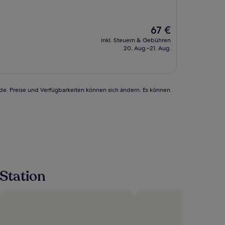
Der
67 €
Preis
inkl. Steuern & Gebühren
beträgt
20. Aug.–21. Aug.
67 €
rde. Preise und Verfügbarkeiten können sich ändern. Es können
Station