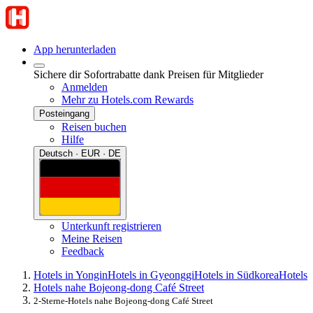
App herunterladen
Sichere dir Sofortrabatte dank Preisen für Mitglieder
Anmelden
Mehr zu Hotels.com Rewards
Posteingang
Reisen buchen
Hilfe
Deutsch · EUR · DE
Unterkunft registrieren
Meine Reisen
Feedback
Hotels in Yongin
Hotels in Gyeonggi
Hotels in Südkorea
Hotels
Hotels nahe Bojeong-dong Café Street
2-Sterne-Hotels nahe Bojeong-dong Café Street